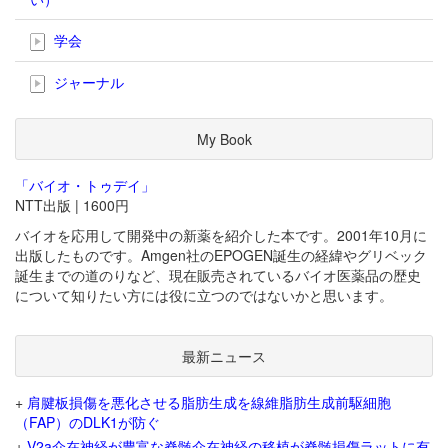
学会
ジャーナル
My Book
「バイオ・トゥデイ」
NTT出版 | 1600円
バイオを応用して開発中の新薬を紹介した本です。2001年10月に
出版したものです。Amgen社のEPOGEN誕生の経緯やグリベック
誕生までの道のりなど、現在販売されているバイオ医薬品の歴史
について知りたい方には役に立つのではないかと思います。
最新ニュース
+
肩腱板損傷を悪化させる脂肪生成を線維脂肪生成前駆細胞
（FAP）のDLK1が防ぐ
+
V2a介在神経が豊富な脊髄介在神経の移植が脊髄損傷ラットに有