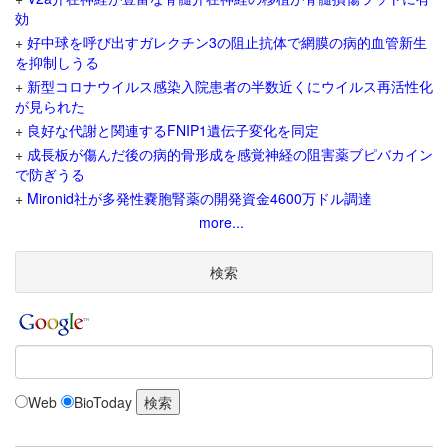
効
+
好中球を呼び出すガレクチン3の阻止抗体で網膜の病的血管新生
を抑制しうる
+
新型コロナウイルス感染入院患者の半数近くにウイルス再活性化
が見られた
+
良好な代謝と関連するFNIP1遺伝子変化を同定
+
成長板が傷んだ後の病的骨形成を感覚神経の阻害薬ブピバカイン
で防ぎうる
+
Mironid社が多発性嚢胞腎薬の開発資金4600万ドル調達
more...
検索
Web
BioToday