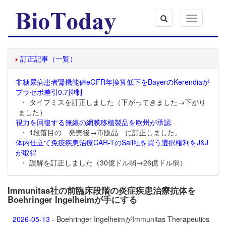
Toggle
navigation
訂正記事（一覧）
非糖尿病患者腎機能値eGFR年換算低下をBayerのKerendiaが
プラセボ差引0.7抑制
・ タイプミスを訂正しました（下がってきました→下がり
ました）
視力を回復する無線の網膜移植製品を欧州が承認
・ 1段落目の 発売後→市販品 に訂正しました。
体内仕立て免疫疾患治療CAR-TのSail社を買う選択権利をJ&J
が取得
・ 誤解を訂正しました（30億ドル弱→26億ドル弱）
Immunitas社の前臨床段階の炎症疾患治療抗体を
Boehringer Ingelheimが手にする
2026-05-13
- Boehringer IngelheimがImmunitas Therapeutics