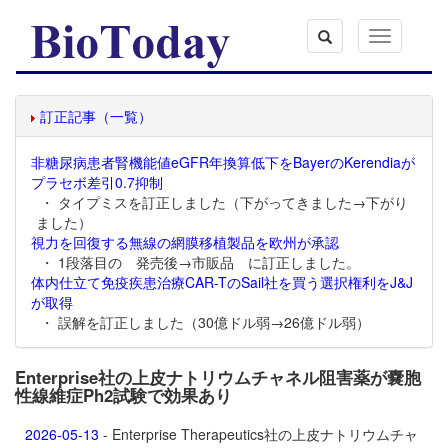
Toggle
navigation
訂正記事（一覧）
非糖尿病患者腎機能値eGFR年換算低下をBayerのKerendiaが
プラセボ差引0.7抑制
・ タイプミスを訂正しました（下がってきました→下がり
ました）
視力を回復する無線の網膜移植製品を欧州が承認
・ 1段落目の 発売後→市販品 に訂正しました。
体内仕立て免疫疾患治療CAR-TのSail社を買う選択権利をJ&J
が取得
・ 誤解を訂正しました（30億ドル弱→26億ドル弱）
Enterprise社の上皮ナトリウムチャネル阻害薬が嚢胞
性線維症Ph2試験で効果あり
2026-05-13
- Enterprise Therapeutics社の上皮ナトリウムチャ