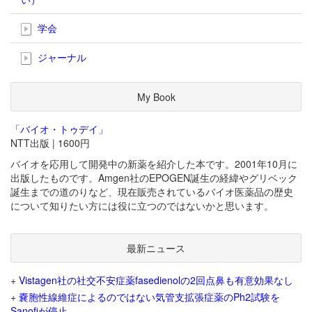
学会
ジャーナル
My Book
「バイオ・トゥデイ」
NTT出版 | 1600円
バイオを応用して開発中の新薬を紹介した本です。2001年10月に
出版したものです。Amgen社のEPOGEN誕生の経緯やグリベック
誕生までの道のりなど、現在販売されているバイオ医薬品の歴史
について知りたい方には役に立つのではないかと思います。
最新ニュース
+
Vistagen社の社交不安症薬fasedienolの2回点鼻も有意効果なし
+
嚢胞性線維症によるのではない気管支拡張症薬のPh2試験を
Sanofiが停止