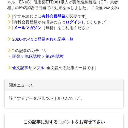
ネル（ENaC）阻害薬ETD001吸入が嚢胞性線維症（CF）患者
相手のPh2試験で目当ての効果を示しました。
(3 段落, 262 文字)
[全文を読むには
有料会員登録
が必要です]
[有料会員登録がお済みの方は
ログイン
してください]
[
メールマガジン
（無料）をご利用ください]
2026-05-13に登録された記事一覧
この記事のカテゴリ
・
開発
>
臨床試験
>
第2相試験
全文記事サンプル
[全文読める記事の一覧です]
関連ニュース
該当するデータが見つかりませんでした。
この記事に対するコメントをお寄せ下さい