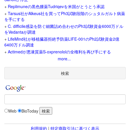
+
Replimuneの黒色腫薬Tudriqevを米国がとうとう承認
+
Tarsus社がAlkeus社を買ってPh3試験段階のシュタルガルト病薬
を手にする
+
C. difficile感染を防ぐ細菌詰め合わせのPh3試験資金6000万ドル
をVedantaが調達
+
LifeMind社が移植臓器拒絶予防薬LIFE-001のPh2試験資金2億
6400万ドル調達
+
Actimedが悪液質薬S-oxprenololの全権利を再び手にする
more...
検索
Web
BioToday
利用規約
|
特定商取引法に基づく表示