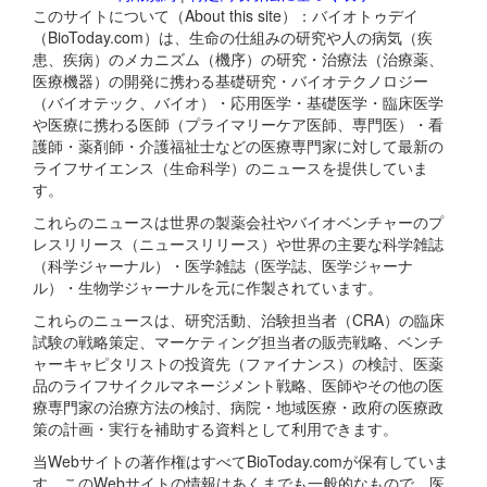
このサイトについて（About this site）：バイオトゥデイ
（BioToday.com）は、生命の仕組みの研究や人の病気（疾
患、疾病）のメカニズム（機序）の研究・治療法（治療薬、
医療機器）の開発に携わる基礎研究・バイオテクノロジー
（バイオテック、バイオ）・応用医学・基礎医学・臨床医学
や医療に携わる医師（プライマリーケア医師、専門医）・看
護師・薬剤師・介護福祉士などの医療専門家に対して最新の
ライフサイエンス（生命科学）のニュースを提供していま
す。
これらのニュースは世界の製薬会社やバイオベンチャーのプ
レスリリース（ニュースリリース）や世界の主要な科学雑誌
（科学ジャーナル）・医学雑誌（医学誌、医学ジャーナ
ル）・生物学ジャーナルを元に作製されています。
これらのニュースは、研究活動、治験担当者（CRA）の臨床
試験の戦略策定、マーケティング担当者の販売戦略、ベンチ
ャーキャピタリストの投資先（ファイナンス）の検討、医薬
品のライフサイクルマネージメント戦略、医師やその他の医
療専門家の治療方法の検討、病院・地域医療・政府の医療政
策の計画・実行を補助する資料として利用できます。
当Webサイトの著作権はすべてBioToday.comが保有していま
す。このWebサイトの情報はあくまでも一般的なもので、医