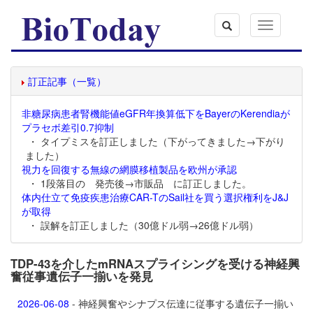
Toggle
navigation
訂正記事（一覧）
非糖尿病患者腎機能値eGFR年換算低下をBayerのKerendiaが
プラセボ差引0.7抑制
・ タイプミスを訂正しました（下がってきました→下がり
ました）
視力を回復する無線の網膜移植製品を欧州が承認
・ 1段落目の 発売後→市販品 に訂正しました。
体内仕立て免疫疾患治療CAR-TのSail社を買う選択権利をJ&J
が取得
・ 誤解を訂正しました（30億ドル弱→26億ドル弱）
TDP-43を介したmRNAスプライシングを受ける神経興
奮従事遺伝子一揃いを発見
2026-06-08
- 神経興奮やシナプス伝達に従事する遺伝子一揃い