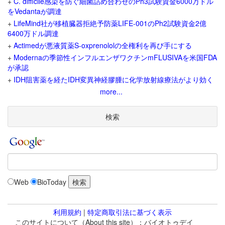
+
C. difficile感染を防ぐ細菌詰め合わせのPh3試験資金6000万ドル
をVedantaが調達
+
LifeMind社が移植臓器拒絶予防薬LIFE-001のPh2試験資金2億
6400万ドル調達
+
Actimedが悪液質薬S-oxprenololの全権利を再び手にする
+
Modernaの季節性インフルエンザワクチンmFLUSIVAを米国FDA
が承認
+
IDH阻害薬を経たIDH変異神経膠腫に化学放射線療法がより効く
more...
検索
Web
BioToday
利用規約
|
特定商取引法に基づく表示
このサイトについて（About this site）：バイオトゥデイ