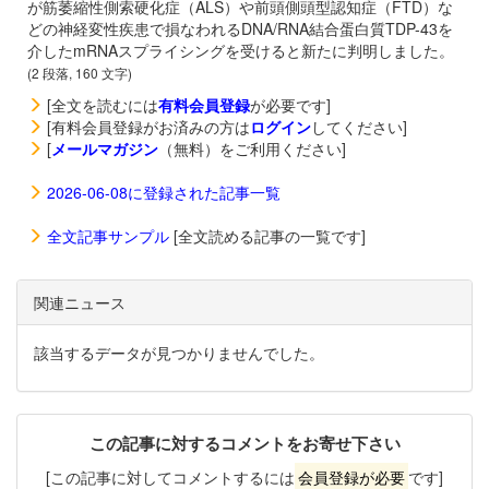
が筋萎縮性側索硬化症（ALS）や前頭側頭型認知症（FTD）な
どの神経変性疾患で損なわれるDNA/RNA結合蛋白質TDP-43を
介したmRNAスプライシングを受けると新たに判明しました。
(2 段落, 160 文字)
[全文を読むには
有料会員登録
が必要です]
[有料会員登録がお済みの方は
ログイン
してください]
[
メールマガジン
（無料）をご利用ください]
2026-06-08に登録された記事一覧
全文記事サンプル
[全文読める記事の一覧です]
関連ニュース
該当するデータが見つかりませんでした。
この記事に対するコメントをお寄せ下さい
[この記事に対してコメントするには
会員登録が必要
です]