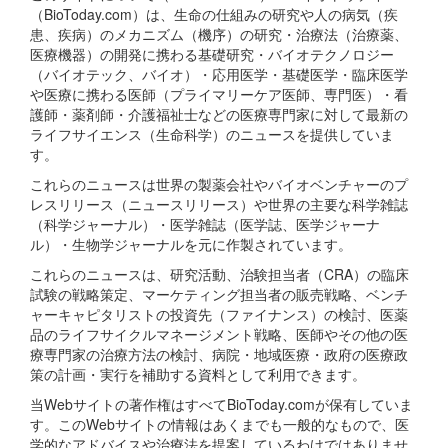
（BioToday.com）は、生命の仕組みの研究や人の病気（疾
患、疾病）のメカニズム（機序）の研究・治療法（治療薬、
医療機器）の開発に携わる基礎研究・バイオテクノロジー
（バイオテック、バイオ）・応用医学・基礎医学・臨床医学
や医療に携わる医師（プライマリーケア医師、専門医）・看
護師・薬剤師・介護福祉士などの医療専門家に対して最新の
ライフサイエンス（生命科学）のニュースを提供していま
す。
これらのニュースは世界の製薬会社やバイオベンチャーのプ
レスリリース（ニュースリリース）や世界の主要な科学雑誌
（科学ジャーナル）・医学雑誌（医学誌、医学ジャーナ
ル）・生物学ジャーナルを元に作製されています。
これらのニュースは、研究活動、治験担当者（CRA）の臨床
試験の戦略策定、マーケティング担当者の販売戦略、ベンチ
ャーキャピタリストの投資先（ファイナンス）の検討、医薬
品のライフサイクルマネージメント戦略、医師やその他の医
療専門家の治療方法の検討、病院・地域医療・政府の医療政
策の計画・実行を補助する資料として利用できます。
当Webサイトの著作権はすべてBioToday.comが保有していま
す。このWebサイトの情報はあくまでも一般的なもので、医
学的なアドバイスや治療法を提案しているわけではありませ