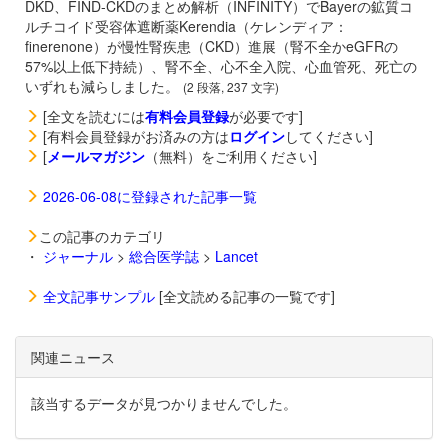
DKD、FIND-CKDのまとめ解析（INFINITY）でBayerの鉱質コ
ルチコイド受容体遮断薬
Kerendia（ケレンディア：
finerenone）が慢性腎疾患（CKD）進展（腎不全かeGFRの
57%以上低下持続）、腎不全、心不全入院、心血管死、死亡の
いずれも減らしました。
(2 段落, 237 文字)
[全文を読むには
有料会員登録
が必要です]
[有料会員登録がお済みの方は
ログイン
してください]
[
メールマガジン
（無料）をご利用ください]
2026-06-08に登録された記事一覧
この記事のカテゴリ
・
ジャーナル
>
総合医学誌
>
Lancet
全文記事サンプル
[全文読める記事の一覧です]
関連ニュース
該当するデータが見つかりませんでした。