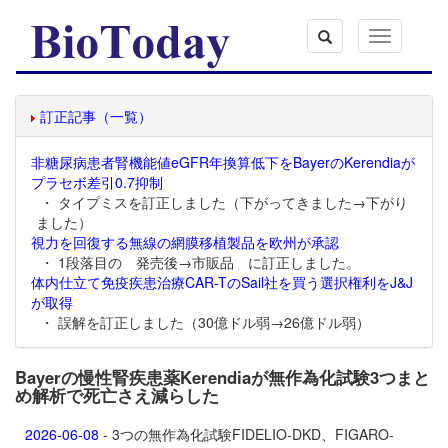
Toggle
navigation
訂正記事（一覧）
非糖尿病患者腎機能値eGFR年換算低下をBayerのKerendiaが
プラセボ差引0.7抑制
・ タイプミスを訂正しました（下がってきました→下がり
ました）
視力を回復する無線の網膜移植製品を欧州が承認
・ 1段落目の 発売後→市販品 に訂正しました。
体内仕立て免疫疾患治療CAR-TのSail社を買う選択権利をJ&J
が取得
・ 誤解を訂正しました（30億ドル弱→26億ドル弱）
Bayerの慢性腎疾患薬Kerendiaが無作為化試験3つまと
め解析で死亡さえ減らした
2026-06-08
- 3つの無作為化試験FIDELIO-DKD、FIGARO-