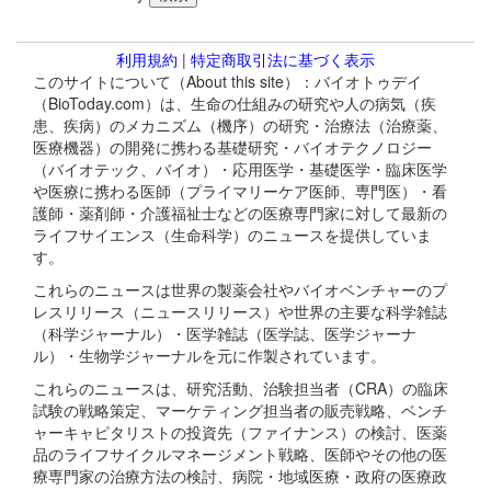
利用規約
|
特定商取引法に基づく表示
このサイトについて（About this site）：バイオトゥデイ
（BioToday.com）は、生命の仕組みの研究や人の病気（疾
患、疾病）のメカニズム（機序）の研究・治療法（治療薬、
医療機器）の開発に携わる基礎研究・バイオテクノロジー
（バイオテック、バイオ）・応用医学・基礎医学・臨床医学
や医療に携わる医師（プライマリーケア医師、専門医）・看
護師・薬剤師・介護福祉士などの医療専門家に対して最新の
ライフサイエンス（生命科学）のニュースを提供していま
す。
これらのニュースは世界の製薬会社やバイオベンチャーのプ
レスリリース（ニュースリリース）や世界の主要な科学雑誌
（科学ジャーナル）・医学雑誌（医学誌、医学ジャーナ
ル）・生物学ジャーナルを元に作製されています。
これらのニュースは、研究活動、治験担当者（CRA）の臨床
試験の戦略策定、マーケティング担当者の販売戦略、ベンチ
ャーキャピタリストの投資先（ファイナンス）の検討、医薬
品のライフサイクルマネージメント戦略、医師やその他の医
療専門家の治療方法の検討、病院・地域医療・政府の医療政