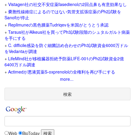
+
Vistagen社の社交不安症薬fasedienolの2回点鼻も有意効果なし
+
嚢胞性線維症によるのではない気管支拡張症薬のPh2試験を
Sanofiが停止
+
Replimuneの黒色腫薬Tudriqevを米国がとうとう承認
+
Tarsus社がAlkeus社を買ってPh3試験段階のシュタルガルト病薬
を手にする
+
C. difficile感染を防ぐ細菌詰め合わせのPh3試験資金6000万ドル
をVedantaが調達
+
LifeMind社が移植臓器拒絶予防薬LIFE-001のPh2試験資金2億
6400万ドル調達
+
Actimedが悪液質薬S-oxprenololの全権利を再び手にする
more...
検索
Web
BioToday