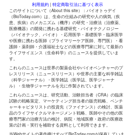
利用規約
|
特定商取引法に基づく表示
このサイトについて（About this site）：バイオトゥデイ
（BioToday.com）は、生命の仕組みの研究や人の病気（疾
患、疾病）のメカニズム（機序）の研究・治療法（治療薬、
医療機器）の開発に携わる基礎研究・バイオテクノロジー
（バイオテック、バイオ）・応用医学・基礎医学・臨床医学
や医療に携わる医師（プライマリーケア医師、専門医）・看
護師・薬剤師・介護福祉士などの医療専門家に対して最新の
ライフサイエンス（生命科学）のニュースを提供していま
す。
これらのニュースは世界の製薬会社やバイオベンチャーのプ
レスリリース（ニュースリリース）や世界の主要な科学雑誌
（科学ジャーナル）・医学雑誌（医学誌、医学ジャーナ
ル）・生物学ジャーナルを元に作製されています。
これらのニュースは、研究活動、治験担当者（CRA）の臨床
試験の戦略策定、マーケティング担当者の販売戦略、ベンチ
ャーキャピタリストの投資先（ファイナンス）の検討、医薬
品のライフサイクルマネージメント戦略、医師やその他の医
療専門家の治療方法の検討、病院・地域医療・政府の医療政
策の計画・実行を補助する資料として利用できます。
当Webサイトの著作権はすべてBioToday.comが保有していま