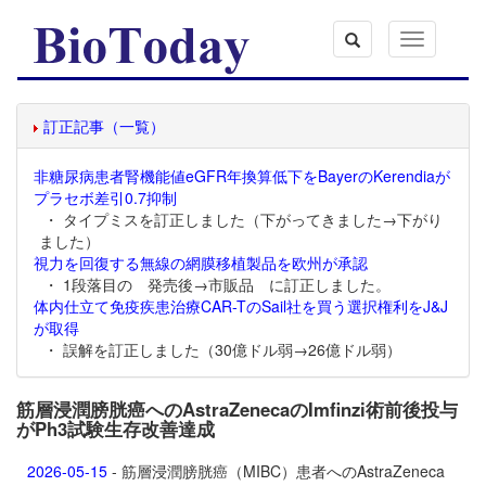
Toggle
navigation
訂正記事（一覧）
非糖尿病患者腎機能値eGFR年換算低下をBayerのKerendiaが
プラセボ差引0.7抑制
・ タイプミスを訂正しました（下がってきました→下がり
ました）
視力を回復する無線の網膜移植製品を欧州が承認
・ 1段落目の 発売後→市販品 に訂正しました。
体内仕立て免疫疾患治療CAR-TのSail社を買う選択権利をJ&J
が取得
・ 誤解を訂正しました（30億ドル弱→26億ドル弱）
筋層浸潤膀胱癌へのAstraZenecaのImfinzi術前後投与
がPh3試験生存改善達成
2026-05-15
- 筋層浸潤膀胱癌（MIBC）患者へのAstraZeneca