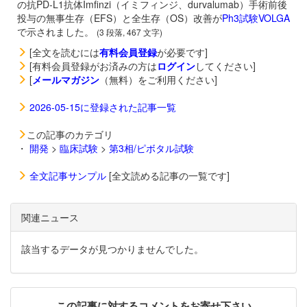
の抗PD-L1抗体
Imfinzi（イミフィンジ、durvalumab）手術前後
投与の無事生存（EFS）と全生存（OS）改善が
Ph3試験VOLGA
で示されました。
(3 段落, 467 文字)
[全文を読むには
有料会員登録
が必要です]
[有料会員登録がお済みの方は
ログイン
してください]
[
メールマガジン
（無料）をご利用ください]
2026-05-15に登録された記事一覧
この記事のカテゴリ
・
開発
>
臨床試験
>
第3相/ピボタル試験
全文記事サンプル
[全文読める記事の一覧です]
関連ニュース
該当するデータが見つかりませんでした。
この記事に対するコメントをお寄せ下さい