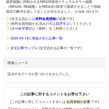
維芽細胞に抑制されるNKG2A発現ナチュラルキラー細胞
（NKG2A+ NK細胞）をNKG2Aの阻害で復調させることで肺線
維症の解消を促しうることが示されました。
(3 段落, 254 文字)
[全文を読むには
有料会員登録
が必要です]
[有料会員登録がお済みの方は
ログイン
してください]
[
メールマガジン
（無料）をご利用ください]
2026-05-14に登録された記事一覧
全文記事サンプル
[全文読める記事の一覧です]
関連ニュース
該当するデータが見つかりませんでした。
この記事に対するコメントをお寄せ下さい
[この記事に対してコメントするには
会員登録が必要
です]
下記のフォームより、有料会員または無料メール会員のいず