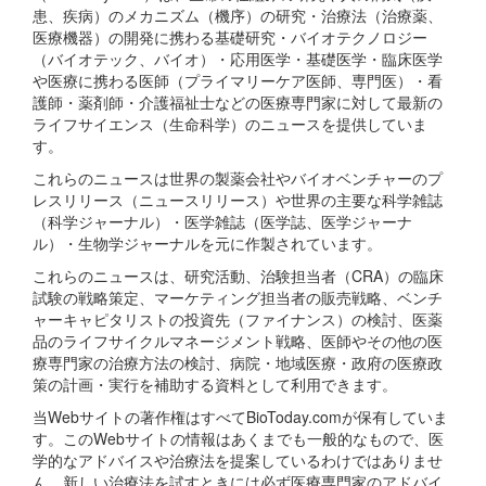
患、疾病）のメカニズム（機序）の研究・治療法（治療薬、
医療機器）の開発に携わる基礎研究・バイオテクノロジー
（バイオテック、バイオ）・応用医学・基礎医学・臨床医学
や医療に携わる医師（プライマリーケア医師、専門医）・看
護師・薬剤師・介護福祉士などの医療専門家に対して最新の
ライフサイエンス（生命科学）のニュースを提供していま
す。
これらのニュースは世界の製薬会社やバイオベンチャーのプ
レスリリース（ニュースリリース）や世界の主要な科学雑誌
（科学ジャーナル）・医学雑誌（医学誌、医学ジャーナ
ル）・生物学ジャーナルを元に作製されています。
これらのニュースは、研究活動、治験担当者（CRA）の臨床
試験の戦略策定、マーケティング担当者の販売戦略、ベンチ
ャーキャピタリストの投資先（ファイナンス）の検討、医薬
品のライフサイクルマネージメント戦略、医師やその他の医
療専門家の治療方法の検討、病院・地域医療・政府の医療政
策の計画・実行を補助する資料として利用できます。
当Webサイトの著作権はすべてBioToday.comが保有していま
す。このWebサイトの情報はあくまでも一般的なもので、医
学的なアドバイスや治療法を提案しているわけではありませ
ん。新しい治療法を試すときには必ず医療専門家のアドバイ