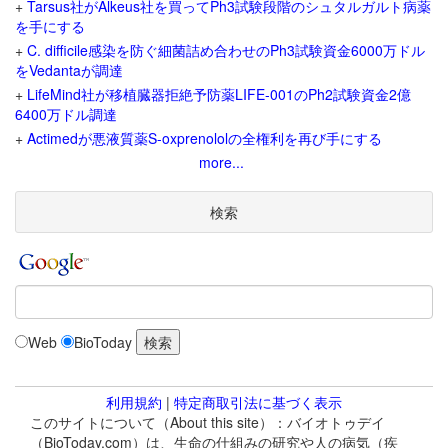
+
Tarsus社がAlkeus社を買ってPh3試験段階のシュタルガルト病薬
を手にする
+
C. difficile感染を防ぐ細菌詰め合わせのPh3試験資金6000万ドル
をVedantaが調達
+
LifeMind社が移植臓器拒絶予防薬LIFE-001のPh2試験資金2億
6400万ドル調達
+
Actimedが悪液質薬S-oxprenololの全権利を再び手にする
more...
検索
Web
BioToday
利用規約
|
特定商取引法に基づく表示
このサイトについて（About this site）：バイオトゥデイ
（BioToday.com）は、生命の仕組みの研究や人の病気（疾