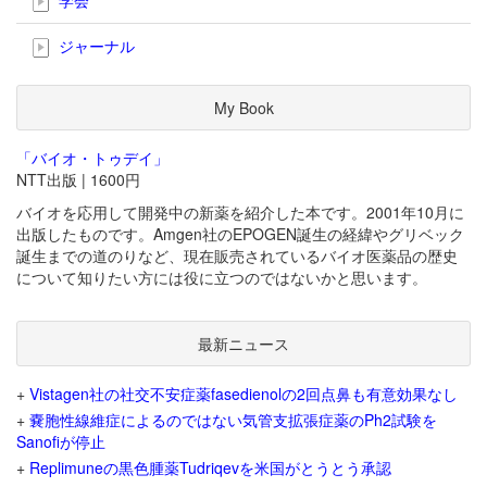
ジャーナル
My Book
「バイオ・トゥデイ」
NTT出版 | 1600円
バイオを応用して開発中の新薬を紹介した本です。2001年10月に
出版したものです。Amgen社のEPOGEN誕生の経緯やグリベック
誕生までの道のりなど、現在販売されているバイオ医薬品の歴史
について知りたい方には役に立つのではないかと思います。
最新ニュース
+
Vistagen社の社交不安症薬fasedienolの2回点鼻も有意効果なし
+
嚢胞性線維症によるのではない気管支拡張症薬のPh2試験を
Sanofiが停止
+
Replimuneの黒色腫薬Tudriqevを米国がとうとう承認