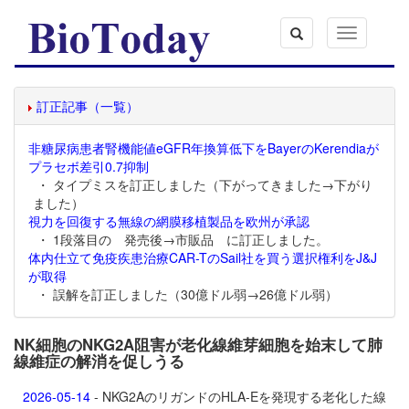
Toggle
navigation
訂正記事（一覧）
非糖尿病患者腎機能値eGFR年換算低下をBayerのKerendiaが
プラセボ差引0.7抑制
・ タイプミスを訂正しました（下がってきました→下がり
ました）
視力を回復する無線の網膜移植製品を欧州が承認
・ 1段落目の 発売後→市販品 に訂正しました。
体内仕立て免疫疾患治療CAR-TのSail社を買う選択権利をJ&J
が取得
・ 誤解を訂正しました（30億ドル弱→26億ドル弱）
NK細胞のNKG2A阻害が老化線維芽細胞を始末して肺
線維症の解消を促しうる
2026-05-14
- NKG2AのリガンドのHLA-Eを発現する老化した線