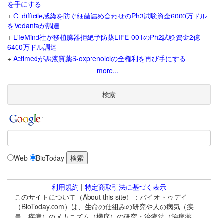
を手にする
+
C. difficile感染を防ぐ細菌詰め合わせのPh3試験資金6000万ドル
をVedantaが調達
+
LifeMind社が移植臓器拒絶予防薬LIFE-001のPh2試験資金2億
6400万ドル調達
+
Actimedが悪液質薬S-oxprenololの全権利を再び手にする
more...
検索
Web
BioToday
利用規約
|
特定商取引法に基づく表示
このサイトについて（About this site）：バイオトゥデイ
（BioToday.com）は、生命の仕組みの研究や人の病気（疾
患、疾病）のメカニズム（機序）の研究・治療法（治療薬、