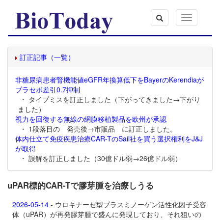
Toggle
navigation
訂正記事（一覧）
非糖尿病患者腎機能値eGFR年換算低下をBayerのKerendiaが
プラセボ差引0.7抑制
・ タイプミスを訂正しました（下がってきました→下がり
ました）
視力を回復する無線の網膜移植製品を欧州が承認
・ 1段落目の 発売後→市販品 に訂正しました。
体内仕立て免疫疾患治療CAR-TのSail社を買う選択権利をJ&J
が取得
・ 誤解を訂正しました（30億ドル弱→26億ドル弱）
uPAR標的CAR-Tで膠芽腫を治療しうる
2026-05-14
- ウロキナーゼ型プラスミノーゲン活性化因子受容
体（uPAR）が再発膠芽腫で盛んに発現しており、それ狙いの