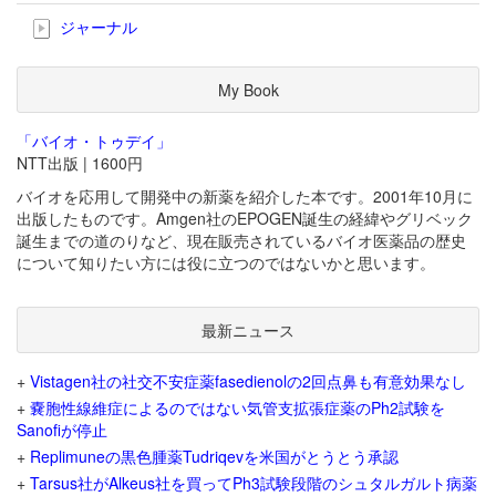
ジャーナル
My Book
「バイオ・トゥデイ」
NTT出版 | 1600円
バイオを応用して開発中の新薬を紹介した本です。2001年10月に
出版したものです。Amgen社のEPOGEN誕生の経緯やグリベック
誕生までの道のりなど、現在販売されているバイオ医薬品の歴史
について知りたい方には役に立つのではないかと思います。
最新ニュース
+
Vistagen社の社交不安症薬fasedienolの2回点鼻も有意効果なし
+
嚢胞性線維症によるのではない気管支拡張症薬のPh2試験を
Sanofiが停止
+
Replimuneの黒色腫薬Tudriqevを米国がとうとう承認
+
Tarsus社がAlkeus社を買ってPh3試験段階のシュタルガルト病薬