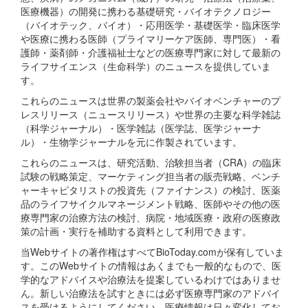
医療機器）の開発に携わる基礎研究・バイオテクノロジー
（バイオテック、バイオ）・応用医学・基礎医学・臨床医学
や医療に携わる医師（プライマリーケア医師、専門医）・看
護師・薬剤師・介護福祉士などの医療専門家に対して最新の
ライフサイエンス（生命科学）のニュースを提供していま
す。
これらのニュースは世界の製薬会社やバイオベンチャーのプ
レスリリース（ニュースリリース）や世界の主要な科学雑誌
（科学ジャーナル）・医学雑誌（医学誌、医学ジャーナ
ル）・生物学ジャーナルを元に作製されています。
これらのニュースは、研究活動、治験担当者（CRA）の臨床
試験の戦略策定、マーケティング担当者の販売戦略、ベンチ
ャーキャピタリストの投資先（ファイナンス）の検討、医薬
品のライフサイクルマネージメント戦略、医師やその他の医
療専門家の治療方法の検討、病院・地域医療・政府の医療政
策の計画・実行を補助する資料として利用できます。
当Webサイトの著作権はすべてBioToday.comが保有していま
す。このWebサイトの情報はあくまでも一般的なもので、医
学的なアドバイスや治療法を提案しているわけではありませ
ん。新しい治療法を試すときには必ず医療専門家のアドバイ
スを受けるようにしてください。医療情報は日々変化してお