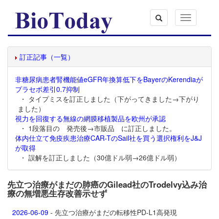
Toggle
navigation
訂正記事（一覧）
非糖尿病患者腎機能値eGFR年換算低下をBayerのKerendiaが
プラセボ差引0.7抑制
・ タイプミスを訂正しました（下がってきました→下がり
ました）
視力を回復する無線の網膜移植製品を欧州が承認
・ 1段落目の 発売後→市販品 に訂正しました。
体内仕立て免疫疾患治療CAR-TのSail社を買う選択権利をJ&J
が取得
・ 誤解を訂正しました（30億ドル弱→26億ドル弱）
先立つ治療がまだの肺癌のGilead社のTrodelvy込み治
療の無増悪生存改善示せず
2026-06-09
- 先立つ治療がまだの転移性PD-L1高発現