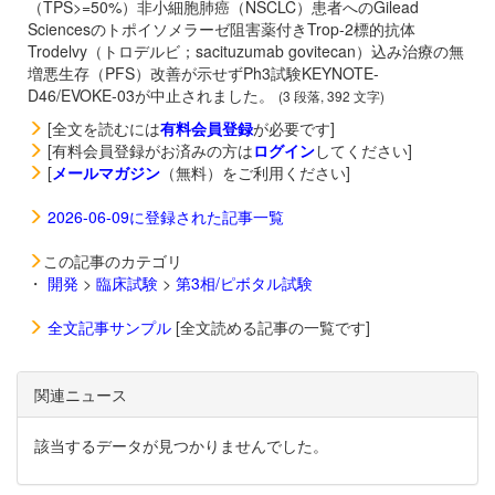
（TPS>=50%）非小細胞肺癌（NSCLC）患者へのGilead
Sciencesのトポイソメラーゼ阻害薬付きTrop-2標的抗体
Trodelvy（トロデルビ；sacituzumab govitecan）込み治療の無
増悪生存（PFS）改善が示せずPh3試験KEYNOTE-
D46/EVOKE-03が中止されました。
(3 段落, 392 文字)
[全文を読むには
有料会員登録
が必要です]
[有料会員登録がお済みの方は
ログイン
してください]
[
メールマガジン
（無料）をご利用ください]
2026-06-09に登録された記事一覧
この記事のカテゴリ
・
開発
>
臨床試験
>
第3相/ピボタル試験
全文記事サンプル
[全文読める記事の一覧です]
関連ニュース
該当するデータが見つかりませんでした。