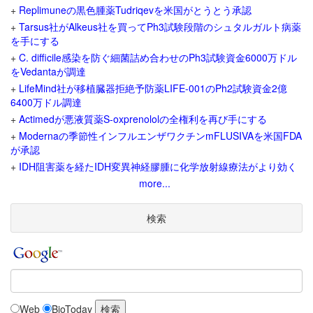
+
Replimuneの黒色腫薬Tudriqevを米国がとうとう承認
+
Tarsus社がAlkeus社を買ってPh3試験段階のシュタルガルト病薬
を手にする
+
C. difficile感染を防ぐ細菌詰め合わせのPh3試験資金6000万ドル
をVedantaが調達
+
LifeMind社が移植臓器拒絶予防薬LIFE-001のPh2試験資金2億
6400万ドル調達
+
Actimedが悪液質薬S-oxprenololの全権利を再び手にする
+
Modernaの季節性インフルエンザワクチンmFLUSIVAを米国FDA
が承認
+
IDH阻害薬を経たIDH変異神経膠腫に化学放射線療法がより効く
more...
検索
Web
BioToday