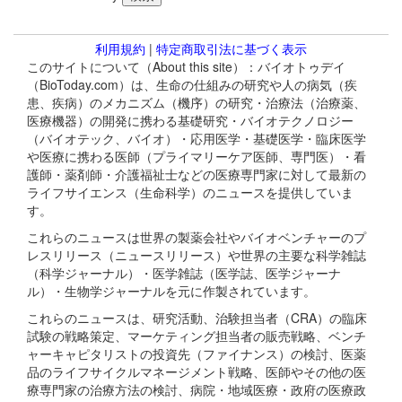
利用規約
|
特定商取引法に基づく表示
このサイトについて（About this site）：バイオトゥデイ
（BioToday.com）は、生命の仕組みの研究や人の病気（疾
患、疾病）のメカニズム（機序）の研究・治療法（治療薬、
医療機器）の開発に携わる基礎研究・バイオテクノロジー
（バイオテック、バイオ）・応用医学・基礎医学・臨床医学
や医療に携わる医師（プライマリーケア医師、専門医）・看
護師・薬剤師・介護福祉士などの医療専門家に対して最新の
ライフサイエンス（生命科学）のニュースを提供していま
す。
これらのニュースは世界の製薬会社やバイオベンチャーのプ
レスリリース（ニュースリリース）や世界の主要な科学雑誌
（科学ジャーナル）・医学雑誌（医学誌、医学ジャーナ
ル）・生物学ジャーナルを元に作製されています。
これらのニュースは、研究活動、治験担当者（CRA）の臨床
試験の戦略策定、マーケティング担当者の販売戦略、ベンチ
ャーキャピタリストの投資先（ファイナンス）の検討、医薬
品のライフサイクルマネージメント戦略、医師やその他の医
療専門家の治療方法の検討、病院・地域医療・政府の医療政