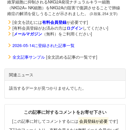
維芽細胞に抑制されるNKG2A発現ナチュラルキラー細胞
（NKG2A+ NK細胞）をNKG2Aの阻害で復調させることで肺線
維症の解消を促しうることが示されました。
(3 段落, 254 文字)
[全文を読むには
有料会員登録
が必要です]
[有料会員登録がお済みの方は
ログイン
してください]
[
メールマガジン
（無料）をご利用ください]
2026-05-14に登録された記事一覧
全文記事サンプル
[全文読める記事の一覧です]
関連ニュース
該当するデータが見つかりませんでした。
この記事に対するコメントをお寄せ下さい
[この記事に対してコメントするには
会員登録が必要
です]
下記のフォームより、有料会員または無料メール会員のいず