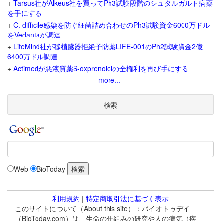
+
Tarsus社がAlkeus社を買ってPh3試験段階のシュタルガルト病薬
を手にする
+
C. difficile感染を防ぐ細菌詰め合わせのPh3試験資金6000万ドル
をVedantaが調達
+
LifeMind社が移植臓器拒絶予防薬LIFE-001のPh2試験資金2億
6400万ドル調達
+
Actimedが悪液質薬S-oxprenololの全権利を再び手にする
more...
検索
Web
BioToday
利用規約
|
特定商取引法に基づく表示
このサイトについて（About this site）：バイオトゥデイ
（BioToday.com）は、生命の仕組みの研究や人の病気（疾