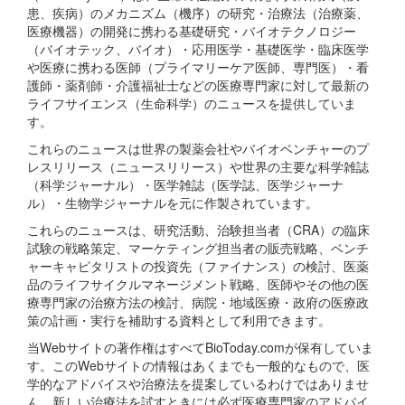
患、疾病）のメカニズム（機序）の研究・治療法（治療薬、
医療機器）の開発に携わる基礎研究・バイオテクノロジー
（バイオテック、バイオ）・応用医学・基礎医学・臨床医学
や医療に携わる医師（プライマリーケア医師、専門医）・看
護師・薬剤師・介護福祉士などの医療専門家に対して最新の
ライフサイエンス（生命科学）のニュースを提供していま
す。
これらのニュースは世界の製薬会社やバイオベンチャーのプ
レスリリース（ニュースリリース）や世界の主要な科学雑誌
（科学ジャーナル）・医学雑誌（医学誌、医学ジャーナ
ル）・生物学ジャーナルを元に作製されています。
これらのニュースは、研究活動、治験担当者（CRA）の臨床
試験の戦略策定、マーケティング担当者の販売戦略、ベンチ
ャーキャピタリストの投資先（ファイナンス）の検討、医薬
品のライフサイクルマネージメント戦略、医師やその他の医
療専門家の治療方法の検討、病院・地域医療・政府の医療政
策の計画・実行を補助する資料として利用できます。
当Webサイトの著作権はすべてBioToday.comが保有していま
す。このWebサイトの情報はあくまでも一般的なもので、医
学的なアドバイスや治療法を提案しているわけではありませ
ん。新しい治療法を試すときには必ず医療専門家のアドバイ