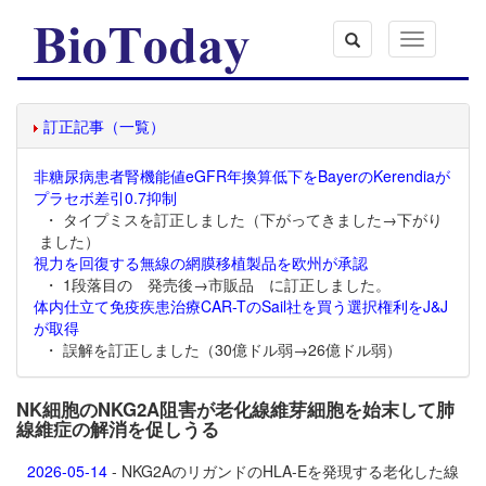
Toggle
navigation
訂正記事（一覧）
非糖尿病患者腎機能値eGFR年換算低下をBayerのKerendiaが
プラセボ差引0.7抑制
・ タイプミスを訂正しました（下がってきました→下がり
ました）
視力を回復する無線の網膜移植製品を欧州が承認
・ 1段落目の 発売後→市販品 に訂正しました。
体内仕立て免疫疾患治療CAR-TのSail社を買う選択権利をJ&J
が取得
・ 誤解を訂正しました（30億ドル弱→26億ドル弱）
NK細胞のNKG2A阻害が老化線維芽細胞を始末して肺
線維症の解消を促しうる
2026-05-14
- NKG2AのリガンドのHLA-Eを発現する老化した線