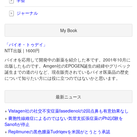
ジャーナル
My Book
「バイオ・トゥデイ」
NTT出版 | 1600円
バイオを応用して開発中の新薬を紹介した本です。2001年10月に
出版したものです。Amgen社のEPOGEN誕生の経緯やグリベック
誕生までの道のりなど、現在販売されているバイオ医薬品の歴史
について知りたい方には役に立つのではないかと思います。
最新ニュース
+
Vistagen社の社交不安症薬fasedienolの2回点鼻も有意効果なし
+
嚢胞性線維症によるのではない気管支拡張症薬のPh2試験を
Sanofiが停止
+
Replimuneの黒色腫薬Tudriqevを米国がとうとう承認