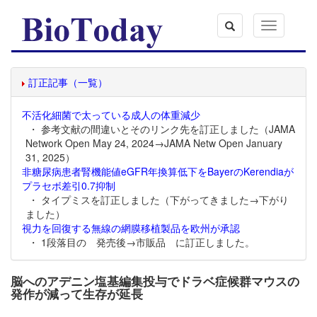
Toggle
navigation
訂正記事（一覧）
不活化細菌で太っている成人の体重減少
・ 参考文献の間違いとそのリンク先を訂正しました（JAMA
Network Open May 24, 2024→JAMA Netw Open January
31, 2025）
非糖尿病患者腎機能値eGFR年換算低下をBayerのKerendiaが
プラセボ差引0.7抑制
・ タイプミスを訂正しました（下がってきました→下がり
ました）
視力を回復する無線の網膜移植製品を欧州が承認
・ 1段落目の 発売後→市販品 に訂正しました。
脳へのアデニン塩基編集投与でドラベ症候群マウスの
発作が減って生存が延長