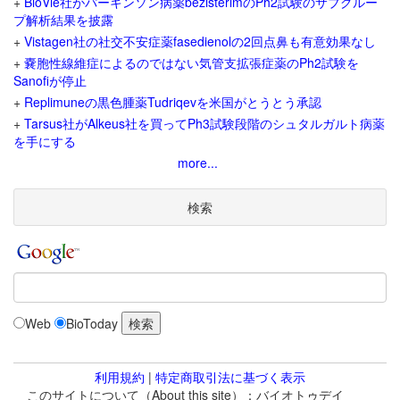
+
BioVie社がパーキンソン病薬bezisterimのPh2試験のサブグルー
プ解析結果を披露
+
Vistagen社の社交不安症薬fasedienolの2回点鼻も有意効果なし
+
嚢胞性線維症によるのではない気管支拡張症薬のPh2試験を
Sanofiが停止
+
Replimuneの黒色腫薬Tudriqevを米国がとうとう承認
+
Tarsus社がAlkeus社を買ってPh3試験段階のシュタルガルト病薬
を手にする
more...
検索
Web
BioToday
利用規約
|
特定商取引法に基づく表示
このサイトについて（About this site）：バイオトゥデイ