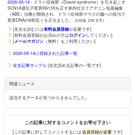
2026-05-14
- ドラベ症候群（Dravet syndrome）を引き起こす
SCN1A遺伝子変異R613Xを正す体内仕立てアデニン塩基編集
（ABE）治療が開発され、ドラベ症候群マウスの脳への投与で
変異DNAの6割近くを正せました。
(3 段落, 208 文字)
[全文を読むには
有料会員登録
が必要です]
[有料会員登録がお済みの方は
ログイン
してください]
[
メールマガジン
（無料）をご利用ください]
2026-05-14に登録された記事一覧
全文記事サンプル
[全文読める記事の一覧です]
関連ニュース
該当するデータが見つかりませんでした。
この記事に対するコメントをお寄せ下さい
[この記事に対してコメントするには
会員登録が必要
です]