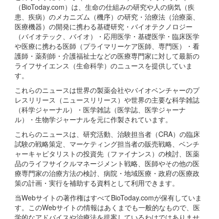
（BioToday.com）は、生命の仕組みの研究や人の病気（疾
患、疾病）のメカニズム（機序）の研究・治療法（治療薬、
医療機器）の開発に携わる基礎研究・バイオテクノロジー
（バイオテック、バイオ）・応用医学・基礎医学・臨床医学
や医療に携わる医師（プライマリーケア医師、専門医）・看
護師・薬剤師・介護福祉士などの医療専門家に対して最新の
ライフサイエンス（生命科学）のニュースを提供していま
す。
これらのニュースは世界の製薬会社やバイオベンチャーのプ
レスリリース（ニュースリリース）や世界の主要な科学雑誌
（科学ジャーナル）・医学雑誌（医学誌、医学ジャーナ
ル）・生物学ジャーナルを元に作製されています。
これらのニュースは、研究活動、治験担当者（CRA）の臨床
試験の戦略策定、マーケティング担当者の販売戦略、ベンチ
ャーキャピタリストの投資先（ファイナンス）の検討、医薬
品のライフサイクルマネージメント戦略、医師やその他の医
療専門家の治療方法の検討、病院・地域医療・政府の医療政
策の計画・実行を補助する資料として利用できます。
当Webサイトの著作権はすべてBioToday.comが保有していま
す。このWebサイトの情報はあくまでも一般的なもので、医
学的なアドバイスや治療法を提案しているわけではありませ