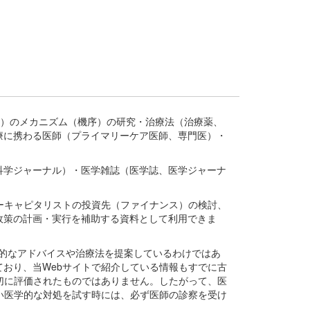
疾患、疾病）のメカニズム（機序）の研究・治療法（治療薬、
療に携わる医師（プライマリーケア医師、専門医）・
。
科学ジャーナル）・医学雑誌（医学誌、医学ジャーナ
ーキャピタリストの投資先（ファイナンス）の検討、
政策の計画・実行を補助する資料として利用できま
医学的なアドバイスや治療法を提案しているわけではあ
おり、当Webサイトで紹介している情報もすでに古
切に評価されたものではありません。したがって、医
い医学的な対処を試す時には、必ず医師の診察を受け