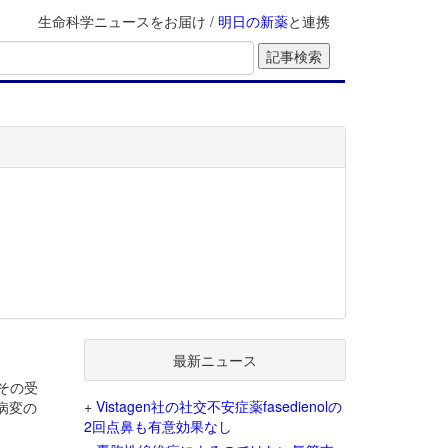
生命科学ニュースをお届け /
明日の新薬
と連携
最新ニュース
その受
+
Vistagen社の社交不安症薬fasedienolの
病変の
2回点鼻も有意効果なし