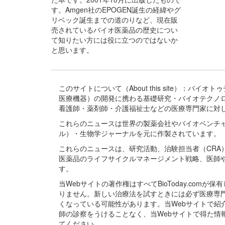
す。Amgen社のEPOGEN誕生の経緯やグ
リベック誕生までの道のりなど、現在販
売されているバイオ医薬品の歴史につい
て知りたい方には役に立つのではないか
と思います。
このサイトについて（About this site）：
医療機器）の開発に携わる基礎研究・バイオテクノ
看護師・薬剤師・介護福祉士などの医療専門家に対
これらのニュースは世界の製薬会社やバイオベンチ
ル）・生物学ジャーナルを元に作製されています。
これらのニュースは、研究活動、治験担当者（CR
医薬品のライフサイクルマネージメント戦略、医師
す。
当Webサイトの著作権はすべてBioToday.c
りません。新しい治療法を試すときには必ず医療専
くなっている可能性があります。当Webサイトで
師の診察をうけることなく、当Webサイトで得た
てください。