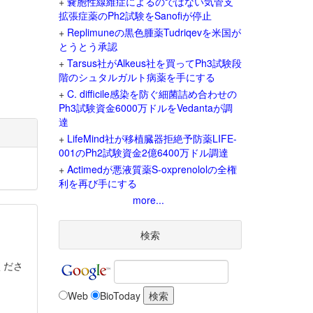
+
嚢胞性線維症によるのではない気管支
拡張症薬のPh2試験をSanofiが停止
+
Replimuneの黒色腫薬Tudriqevを米国が
とうとう承認
+
Tarsus社がAlkeus社を買ってPh3試験段
階のシュタルガルト病薬を手にする
+
C. difficile感染を防ぐ細菌詰め合わせの
Ph3試験資金6000万ドルをVedantaが調
達
+
LifeMind社が移植臓器拒絶予防薬LIFE-
001のPh2試験資金2億6400万ドル調達
+
Actimedが悪液質薬S-oxprenololの全権
利を再び手にする
more...
検索
くださ
Web
BioToday