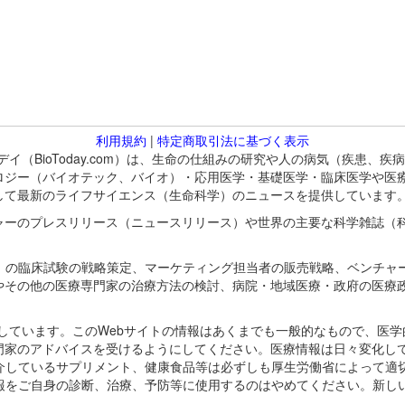
利用規約
|
特定商取引法に基づく表示
バイオトゥデイ（BioToday.com）は、生命の仕組みの研究や人の病気（
ロジー（バイオテック、バイオ）・応用医学・基礎医学・臨床医学や医
して最新のライフサイエンス（生命科学）のニュースを提供しています
ャーのプレスリリース（ニュースリリース）や世界の主要な科学雑誌（
A）の臨床試験の戦略策定、マーケティング担当者の販売戦略、ベンチャ
やその他の医療専門家の治療方法の検討、病院・地域医療・政府の医療
omが保有しています。このWebサイトの情報はあくまでも一般的なもので、
門家のアドバイスを受けるようにしてください。医療情報は日々変化して
紹介しているサプリメント、健康食品等は必ずしも厚生労働省によって適
情報をご自身の診断、治療、予防等に使用するのはやめてください。新し