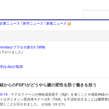
|
|
企業ニュース
医学ニュース
新着ニュース
endiaがプラセボ差引0.7抑制
→下がりました）
利をJ&Jが取得
）
経からのFGF1がどうやら腱の変性を防ぐ働きを担う
05-15
- マクロファージの神経成長因子（Ngf）を省くことや感覚神経の
トロポミオシン受容体キナーゼA（TrkA）を不活性化することは腱障害
招くことが示されました。
(2 段落, 129 文字)