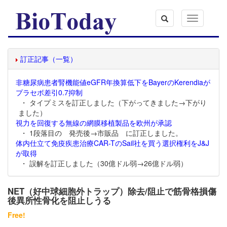
Toggle
navigation
訂正記事（一覧）
非糖尿病患者腎機能値eGFR年換算低下をBayerのKerendiaが
プラセボ差引0.7抑制
・ タイプミスを訂正しました（下がってきました→下がり
ました）
視力を回復する無線の網膜移植製品を欧州が承認
・ 1段落目の 発売後→市販品 に訂正しました。
体内仕立て免疫疾患治療CAR-TのSail社を買う選択権利をJ&J
が取得
・ 誤解を訂正しました（30億ドル弱→26億ドル弱）
NET（好中球細胞外トラップ）除去/阻止で筋骨格損傷
後異所性骨化を阻止しうる
Free!