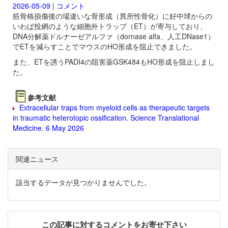
2026-05-09
|
コメント
筋骨格損傷後の場違いな骨形成（異所性骨化）に好中球からの
いわば投網のような細胞外トラップ（ET）が寄与しており、
DNA分解薬
ドルナーゼアルファ（dornase alfa、人工DNase1）
でETを減らすことでマウスのHO形成を阻止できました。
また、ETを誘うPADI4の阻害薬
GSK484もHO形成を阻止しまし
た。
参考文献
Extracellular traps from myeloid cells as therapeutic targets
in traumatic heterotopic ossification. Science Translational
Medicine. 6 May 2026
関連ニュース
該当するデータが見つかりませんでした。
この記事に対するコメントをお寄せ下さい