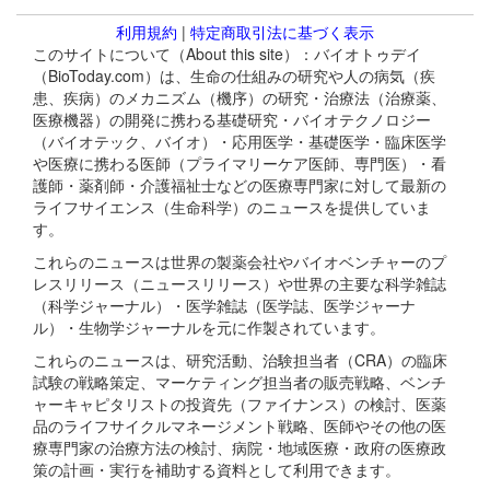
利用規約
|
特定商取引法に基づく表示
このサイトについて（About this site）：バイオトゥデイ
（BioToday.com）は、生命の仕組みの研究や人の病気（疾
患、疾病）のメカニズム（機序）の研究・治療法（治療薬、
医療機器）の開発に携わる基礎研究・バイオテクノロジー
（バイオテック、バイオ）・応用医学・基礎医学・臨床医学
や医療に携わる医師（プライマリーケア医師、専門医）・看
護師・薬剤師・介護福祉士などの医療専門家に対して最新の
ライフサイエンス（生命科学）のニュースを提供していま
す。
これらのニュースは世界の製薬会社やバイオベンチャーのプ
レスリリース（ニュースリリース）や世界の主要な科学雑誌
（科学ジャーナル）・医学雑誌（医学誌、医学ジャーナ
ル）・生物学ジャーナルを元に作製されています。
これらのニュースは、研究活動、治験担当者（CRA）の臨床
試験の戦略策定、マーケティング担当者の販売戦略、ベンチ
ャーキャピタリストの投資先（ファイナンス）の検討、医薬
品のライフサイクルマネージメント戦略、医師やその他の医
療専門家の治療方法の検討、病院・地域医療・政府の医療政
策の計画・実行を補助する資料として利用できます。