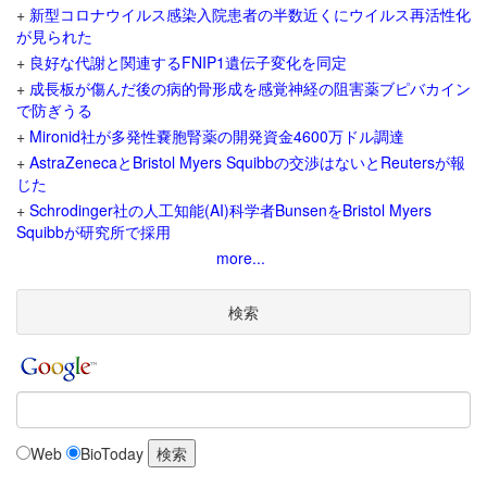
+
新型コロナウイルス感染入院患者の半数近くにウイルス再活性化
が見られた
+
良好な代謝と関連するFNIP1遺伝子変化を同定
+
成長板が傷んだ後の病的骨形成を感覚神経の阻害薬ブピバカイン
で防ぎうる
+
Mironid社が多発性嚢胞腎薬の開発資金4600万ドル調達
+
AstraZenecaとBristol Myers Squibbの交渉はないとReutersが報
じた
+
Schrodinger社の人工知能(AI)科学者BunsenをBristol Myers
Squibbが研究所で採用
more...
検索
Web
BioToday