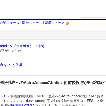
|
|
企業ニュース
医学ニュース
新着ニュース
endiaがプラセボ差引0.7抑制
→下がりました）
利をJ&Jが取得
）
膀胱癌へのAstraZenecaのImfinzi術前後投与がPh3試験
05-15
- 筋層浸潤膀胱癌（MIBC）患者へのAstraZenecaの抗PD-L1抗体
inzi（イミフィンジ、durvalumab）手術前後投与の無事生存（EFS）と全
）改善が
Ph3試験VOLGA
で示されました。
(3 段落, 467 文字)