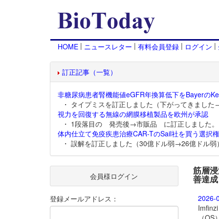
|
|
|
|
HOME
ニュースレター
有料会員登録
ログイン
訂正記事（一覧）
非糖尿病患者腎機能値eGFR年換算低下をBayerのKer
・ タイプミスを訂正しました（下がってきました
視力を回復する無線の網膜移植製品を欧州が承認
・ 1段落目の 発売後→市販品 に訂正しました。
体内仕立て免疫疾患治療CAR-TのSail社を買う選択権
・ 誤解を訂正しました（30億ドル弱→26億ドル弱
筋層浸潤
会員様ログイン
善達成
2026-
登録メールアドレス：
Imf
（OS