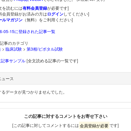
文を読むには
有料会員登録
が必要です]
料会員登録がお済みの方は
ログイン
してください]
ールマガジン
（無料）をご利用ください]
26-05-15に登録された記事一覧
記事のカテゴリ
発
>
臨床試験
>
第3相/ピボタル試験
文記事サンプル
[全文読める記事の一覧です]
ニュース
するデータが見つかりませんでした。
この記事に対するコメントをお寄せ下さい
[この記事に対してコメントするには
会員登録が必要
です]