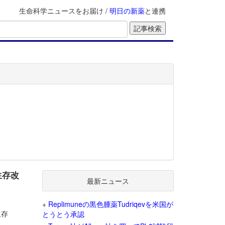
生命科学ニュースをお届け /
明日の新薬
と連携
生存改
最新ニュース
+
Replimuneの黒色腫薬Tudriqevを米国が
生存
とうとう承認