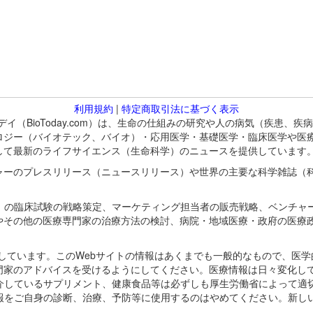
利用規約
|
特定商取引法に基づく表示
バイオトゥデイ（BioToday.com）は、生命の仕組みの研究や人の病気（
ロジー（バイオテック、バイオ）・応用医学・基礎医学・臨床医学や医
して最新のライフサイエンス（生命科学）のニュースを提供しています
ャーのプレスリリース（ニュースリリース）や世界の主要な科学雑誌（
A）の臨床試験の戦略策定、マーケティング担当者の販売戦略、ベンチャ
やその他の医療専門家の治療方法の検討、病院・地域医療・政府の医療
omが保有しています。このWebサイトの情報はあくまでも一般的なもので、
門家のアドバイスを受けるようにしてください。医療情報は日々変化して
紹介しているサプリメント、健康食品等は必ずしも厚生労働省によって適
情報をご自身の診断、治療、予防等に使用するのはやめてください。新し