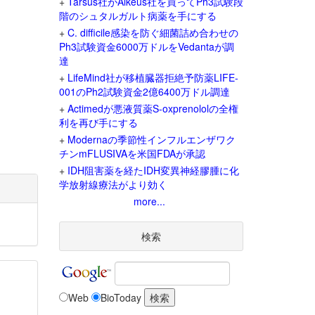
+
Tarsus社がAlkeus社を買ってPh3試験段
階のシュタルガルト病薬を手にする
+
C. difficile感染を防ぐ細菌詰め合わせの
Ph3試験資金6000万ドルをVedantaが調
達
+
LifeMind社が移植臓器拒絶予防薬LIFE-
001のPh2試験資金2億6400万ドル調達
+
Actimedが悪液質薬S-oxprenololの全権
利を再び手にする
+
Modernaの季節性インフルエンザワク
チンmFLUSIVAを米国FDAが承認
+
IDH阻害薬を経たIDH変異神経膠腫に化
学放射線療法がより効く
more...
検索
Web
BioToday