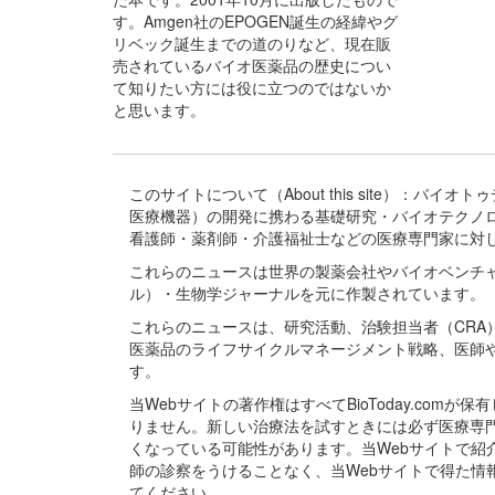
す。Amgen社のEPOGEN誕生の経緯やグ
リベック誕生までの道のりなど、現在販
売されているバイオ医薬品の歴史につい
て知りたい方には役に立つのではないか
と思います。
このサイトについて（About this site）：
医療機器）の開発に携わる基礎研究・バイオテクノ
看護師・薬剤師・介護福祉士などの医療専門家に対
これらのニュースは世界の製薬会社やバイオベンチ
ル）・生物学ジャーナルを元に作製されています。
これらのニュースは、研究活動、治験担当者（CR
医薬品のライフサイクルマネージメント戦略、医師
す。
当Webサイトの著作権はすべてBioToday.c
りません。新しい治療法を試すときには必ず医療専
くなっている可能性があります。当Webサイトで
師の診察をうけることなく、当Webサイトで得た
てください。