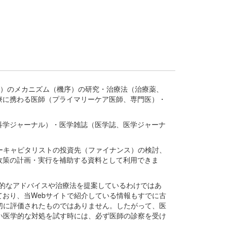
疾患、疾病）のメカニズム（機序）の研究・治療法（治療薬、
療に携わる医師（プライマリーケア医師、専門医）・
。
科学ジャーナル）・医学雑誌（医学誌、医学ジャーナ
ーキャピタリストの投資先（ファイナンス）の検討、
政策の計画・実行を補助する資料として利用できま
医学的なアドバイスや治療法を提案しているわけではあ
おり、当Webサイトで紹介している情報もすでに古
切に評価されたものではありません。したがって、医
い医学的な対処を試す時には、必ず医師の診察を受け