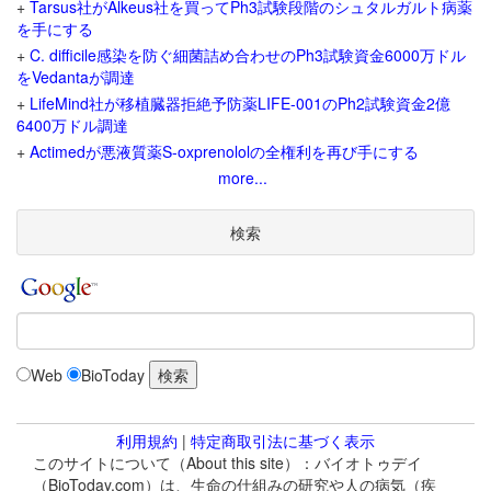
+
Tarsus社がAlkeus社を買ってPh3試験段階のシュタルガルト病薬
を手にする
+
C. difficile感染を防ぐ細菌詰め合わせのPh3試験資金6000万ドル
をVedantaが調達
+
LifeMind社が移植臓器拒絶予防薬LIFE-001のPh2試験資金2億
6400万ドル調達
+
Actimedが悪液質薬S-oxprenololの全権利を再び手にする
more...
検索
Web
BioToday
利用規約
|
特定商取引法に基づく表示
このサイトについて（About this site）：バイオトゥデイ
（BioToday.com）は、生命の仕組みの研究や人の病気（疾