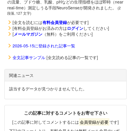
の流量、ブドウ糖、乳酸、pHなどの生理指標をほぼ即時（near
real-time）測定しうる手段NeuroSenseが開発されました。
(2
段落, 127 文字)
[全文を読むには
有料会員登録
が必要です]
[有料会員登録がお済みの方は
ログイン
してください]
[
メールマガジン
（無料）をご利用ください]
2026-05-15に登録された記事一覧
全文記事サンプル
[全文読める記事の一覧です]
関連ニュース
該当するデータが見つかりませんでした。
この記事に対するコメントをお寄せ下さい
[この記事に対してコメントするには
会員登録が必要
です]
下記のフォームより、有料会員または無料メール会員のいず