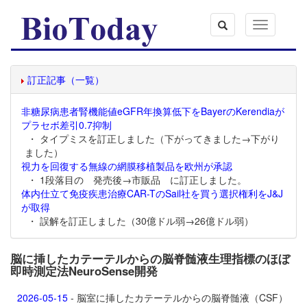
Toggle
navigation
訂正記事（一覧）
非糖尿病患者腎機能値eGFR年換算低下をBayerのKerendiaが
プラセボ差引0.7抑制
・ タイプミスを訂正しました（下がってきました→下がり
ました）
視力を回復する無線の網膜移植製品を欧州が承認
・ 1段落目の 発売後→市販品 に訂正しました。
体内仕立て免疫疾患治療CAR-TのSail社を買う選択権利をJ&J
が取得
・ 誤解を訂正しました（30億ドル弱→26億ドル弱）
脳に挿したカテーテルからの脳脊髄液生理指標のほぼ
即時測定法NeuroSense開発
2026-05-15
- 脳室に挿したカテーテルからの脳脊髄液（CSF）