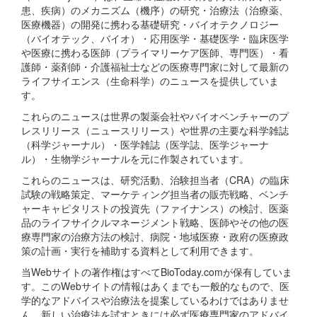
患、疾病）のメカニズム（機序）の研究・治療法（治療薬、
医療機器）の開発に携わる基礎研究・バイオテクノロジー
（バイオテック、バイオ）・応用医学・基礎医学・臨床医学
や医療に携わる医師（プライマリーケア医師、専門医）・看
護師・薬剤師・介護福祉士などの医療専門家に対して最新の
ライフサイエンス（生命科学）のニュースを提供していま
す。
これらのニュースは世界の製薬会社やバイオベンチャーのプ
レスリリース（ニュースリリース）や世界の主要な科学雑誌
（科学ジャーナル）・医学雑誌（医学誌、医学ジャーナ
ル）・生物学ジャーナルを元に作製されています。
これらのニュースは、研究活動、治験担当者（CRA）の臨床
試験の戦略策定、マーケティング担当者の販売戦略、ベンチ
ャーキャピタリストの投資先（ファイナンス）の検討、医薬
品のライフサイクルマネージメント戦略、医師やその他の医
療専門家の治療方法の検討、病院・地域医療・政府の医療政
策の計画・実行を補助する資料として利用できます。
当Webサイトの著作権はすべてBioToday.comが保有していま
す。このWebサイトの情報はあくまでも一般的なもので、医
学的なアドバイスや治療法を提案しているわけではありませ
ん。新しい治療法を試すときには必ず医療専門家のアドバイ