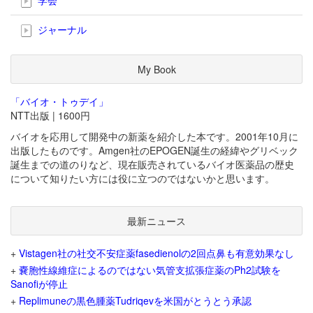
ジャーナル
My Book
「バイオ・トゥデイ」
NTT出版 | 1600円
バイオを応用して開発中の新薬を紹介した本です。2001年10月に
出版したものです。Amgen社のEPOGEN誕生の経緯やグリベック
誕生までの道のりなど、現在販売されているバイオ医薬品の歴史
について知りたい方には役に立つのではないかと思います。
最新ニュース
+
Vistagen社の社交不安症薬fasedienolの2回点鼻も有意効果なし
+
嚢胞性線維症によるのではない気管支拡張症薬のPh2試験を
Sanofiが停止
+
Replimuneの黒色腫薬Tudriqevを米国がとうとう承認