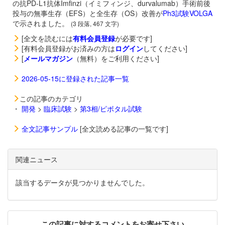
の抗PD-L1抗体
Imfinzi（イミフィンジ、durvalumab）手術前後
投与の無事生存（EFS）と全生存（OS）改善が
Ph3試験VOLGA
で示されました。
(3 段落, 467 文字)
[全文を読むには
有料会員登録
が必要です]
[有料会員登録がお済みの方は
ログイン
してください]
[
メールマガジン
（無料）をご利用ください]
2026-05-15に登録された記事一覧
この記事のカテゴリ
・
開発
>
臨床試験
>
第3相/ピボタル試験
全文記事サンプル
[全文読める記事の一覧です]
関連ニュース
該当するデータが見つかりませんでした。
この記事に対するコメントをお寄せ下さい