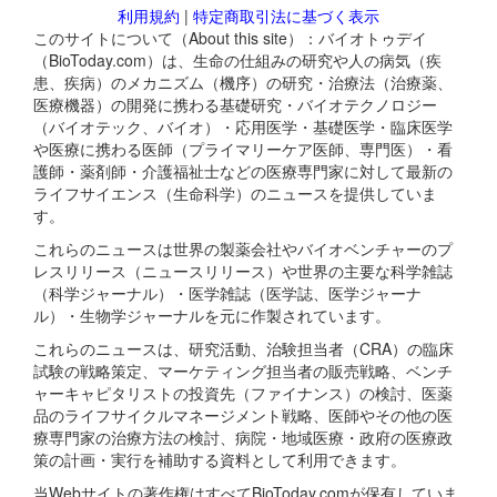
利用規約
|
特定商取引法に基づく表示
このサイトについて（About this site）：バイオトゥデイ
（BioToday.com）は、生命の仕組みの研究や人の病気（疾
患、疾病）のメカニズム（機序）の研究・治療法（治療薬、
医療機器）の開発に携わる基礎研究・バイオテクノロジー
（バイオテック、バイオ）・応用医学・基礎医学・臨床医学
や医療に携わる医師（プライマリーケア医師、専門医）・看
護師・薬剤師・介護福祉士などの医療専門家に対して最新の
ライフサイエンス（生命科学）のニュースを提供していま
す。
これらのニュースは世界の製薬会社やバイオベンチャーのプ
レスリリース（ニュースリリース）や世界の主要な科学雑誌
（科学ジャーナル）・医学雑誌（医学誌、医学ジャーナ
ル）・生物学ジャーナルを元に作製されています。
これらのニュースは、研究活動、治験担当者（CRA）の臨床
試験の戦略策定、マーケティング担当者の販売戦略、ベンチ
ャーキャピタリストの投資先（ファイナンス）の検討、医薬
品のライフサイクルマネージメント戦略、医師やその他の医
療専門家の治療方法の検討、病院・地域医療・政府の医療政
策の計画・実行を補助する資料として利用できます。
当Webサイトの著作権はすべてBioToday.comが保有していま