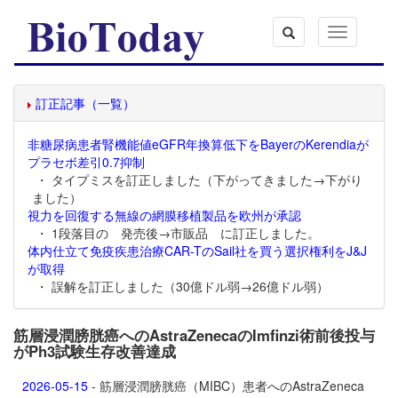
Toggle
navigation
訂正記事（一覧）
非糖尿病患者腎機能値eGFR年換算低下をBayerのKerendiaが
プラセボ差引0.7抑制
・ タイプミスを訂正しました（下がってきました→下がり
ました）
視力を回復する無線の網膜移植製品を欧州が承認
・ 1段落目の 発売後→市販品 に訂正しました。
体内仕立て免疫疾患治療CAR-TのSail社を買う選択権利をJ&J
が取得
・ 誤解を訂正しました（30億ドル弱→26億ドル弱）
筋層浸潤膀胱癌へのAstraZenecaのImfinzi術前後投与
がPh3試験生存改善達成
2026-05-15
- 筋層浸潤膀胱癌（MIBC）患者へのAstraZeneca