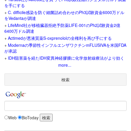
を手にする
+
C. difficile感染を防ぐ細菌詰め合わせのPh3試験資金6000万ドル
をVedantaが調達
+
LifeMind社が移植臓器拒絶予防薬LIFE-001のPh2試験資金2億
6400万ドル調達
+
Actimedが悪液質薬S-oxprenololの全権利を再び手にする
+
Modernaの季節性インフルエンザワクチンmFLUSIVAを米国FDA
が承認
+
IDH阻害薬を経たIDH変異神経膠腫に化学放射線療法がより効く
more...
検索
Web
BioToday