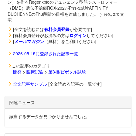
ン）を作るRegenxbioのデュシェンヌ型筋ジストロフィー
（DMD）遺伝子治療
RGX-202がPh1-3試験AFFINITY
DUCHENNEのPh3段階の目標を達成しました。
(4 段落, 270 文
字)
[全文を読むには
有料会員登録
が必要です]
[有料会員登録がお済みの方は
ログイン
してください]
[
メールマガジン
（無料）をご利用ください]
2026-05-15に登録された記事一覧
この記事のカテゴリ
・
開発
>
臨床試験
>
第3相/ピボタル試験
全文記事サンプル
[全文読める記事の一覧です]
関連ニュース
該当するデータが見つかりませんでした。