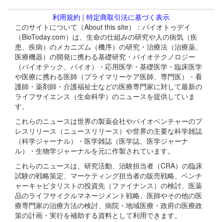
利用規約
|
特定商取引法に基づく表示
このサイトについて（About this site）：バイオトゥデイ
（BioToday.com）は、生命の仕組みの研究や人の病気（疾
患、疾病）のメカニズム（機序）の研究・治療法（治療薬、
医療機器）の開発に携わる基礎研究・バイオテクノロジー
（バイオテック、バイオ）・応用医学・基礎医学・臨床医学
や医療に携わる医師（プライマリーケア医師、専門医）・看
護師・薬剤師・介護福祉士などの医療専門家に対して最新の
ライフサイエンス（生命科学）のニュースを提供していま
す。
これらのニュースは世界の製薬会社やバイオベンチャーのプ
レスリリース（ニュースリリース）や世界の主要な科学雑誌
（科学ジャーナル）・医学雑誌（医学誌、医学ジャーナ
ル）・生物学ジャーナルを元に作製されています。
これらのニュースは、研究活動、治験担当者（CRA）の臨床
試験の戦略策定、マーケティング担当者の販売戦略、ベンチ
ャーキャピタリストの投資先（ファイナンス）の検討、医薬
品のライフサイクルマネージメント戦略、医師やその他の医
療専門家の治療方法の検討、病院・地域医療・政府の医療政
策の計画・実行を補助する資料として利用できます。