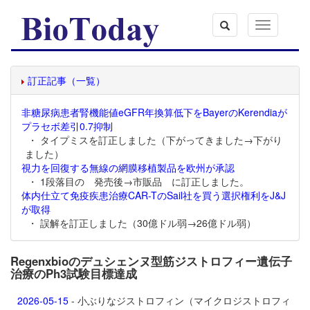
Toggle
navigation
訂正記事（一覧）
非糖尿病患者腎機能値eGFR年換算低下をBayerのKerendiaが
プラセボ差引0.7抑制
・ タイプミスを訂正しました（下がってきました→下がり
ました）
視力を回復する無線の網膜移植製品を欧州が承認
・ 1段落目の 発売後→市販品 に訂正しました。
体内仕立て免疫疾患治療CAR-TのSail社を買う選択権利をJ&J
が取得
・ 誤解を訂正しました（30億ドル弱→26億ドル弱）
Regenxbioのデュシェンヌ型筋ジストロフィー遺伝子
治療のPh3試験目標達成
2026-05-15
- 小ぶりなジストロフィン（マイクロジストロフィ