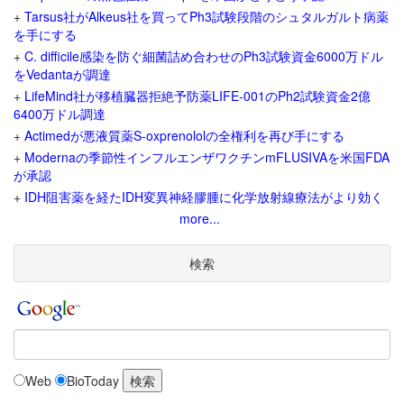
+
Tarsus社がAlkeus社を買ってPh3試験段階のシュタルガルト病薬
を手にする
+
C. difficile感染を防ぐ細菌詰め合わせのPh3試験資金6000万ドル
をVedantaが調達
+
LifeMind社が移植臓器拒絶予防薬LIFE-001のPh2試験資金2億
6400万ドル調達
+
Actimedが悪液質薬S-oxprenololの全権利を再び手にする
+
Modernaの季節性インフルエンザワクチンmFLUSIVAを米国FDA
が承認
+
IDH阻害薬を経たIDH変異神経膠腫に化学放射線療法がより効く
more...
検索
Web
BioToday