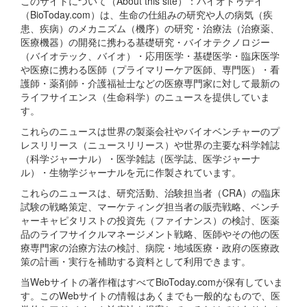
このサイトについて（About this site）：バイオトゥデイ
（BioToday.com）は、生命の仕組みの研究や人の病気（疾
患、疾病）のメカニズム（機序）の研究・治療法（治療薬、
医療機器）の開発に携わる基礎研究・バイオテクノロジー
（バイオテック、バイオ）・応用医学・基礎医学・臨床医学
や医療に携わる医師（プライマリーケア医師、専門医）・看
護師・薬剤師・介護福祉士などの医療専門家に対して最新の
ライフサイエンス（生命科学）のニュースを提供していま
す。
これらのニュースは世界の製薬会社やバイオベンチャーのプ
レスリリース（ニュースリリース）や世界の主要な科学雑誌
（科学ジャーナル）・医学雑誌（医学誌、医学ジャーナ
ル）・生物学ジャーナルを元に作製されています。
これらのニュースは、研究活動、治験担当者（CRA）の臨床
試験の戦略策定、マーケティング担当者の販売戦略、ベンチ
ャーキャピタリストの投資先（ファイナンス）の検討、医薬
品のライフサイクルマネージメント戦略、医師やその他の医
療専門家の治療方法の検討、病院・地域医療・政府の医療政
策の計画・実行を補助する資料として利用できます。
当Webサイトの著作権はすべてBioToday.comが保有していま
す。このWebサイトの情報はあくまでも一般的なもので、医