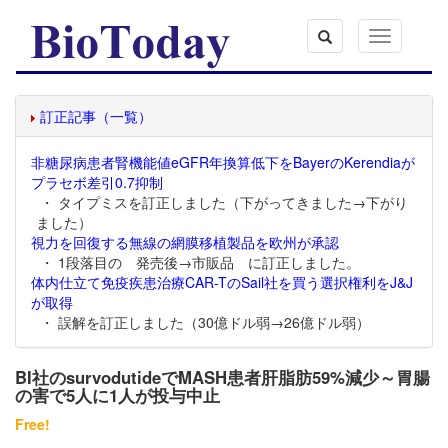
Toggle
navigation
訂正記事（一覧）
非糖尿病患者腎機能値eGFR年換算低下をBayerのKerendiaが
プラセボ差引0.7抑制
・ タイプミスを訂正しました（下がってきました→下がり
ました）
視力を回復する無線の網膜移植製品を欧州が承認
・ 1段落目の 発売後→市販品 に訂正しました。
体内仕立て免疫疾患治療CAR-TのSail社を買う選択権利をJ&J
が取得
・ 誤解を訂正しました（30億ドル弱→26億ドル弱）
BI社のsurvodutideでMASH患者肝脂肪59%減少～胃腸
の害で5人に1人が投与中止
Free!