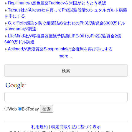
+
Replimuneの黒色腫薬Tudriqevを米国がとうとう承認
+
Tarsus社がAlkeus社を買ってPh3試験段階のシュタルガルト病薬
を手にする
+
C. difficile感染を防ぐ細菌詰め合わせのPh3試験資金6000万ドル
をVedantaが調達
+
LifeMind社が移植臓器拒絶予防薬LIFE-001のPh2試験資金2億
6400万ドル調達
+
Actimedが悪液質薬S-oxprenololの全権利を再び手にする
more...
検索
Web
BioToday
利用規約
|
特定商取引法に基づく表示