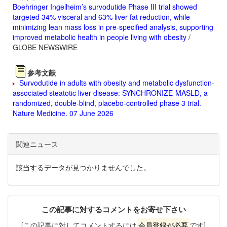
Boehringer Ingelheim’s survodutide Phase III trial showed
targeted 34% visceral and 63% liver fat reduction, while
minimizing lean mass loss in pre-specified analysis, supporting
improved metabolic health in people living with obesity
/
GLOBE NEWSWIRE
参考文献
Survodutide in adults with obesity and metabolic dysfunction-
associated steatotic liver disease: SYNCHRONIZE-MASLD, a
randomized, double-blind, placebo-controlled phase 3 trial.
Nature Medicine. 07 June 2026
関連ニュース
該当するデータが見つかりませんでした。
この記事に対するコメントをお寄せ下さい
[この記事に対してコメントするには
会員登録が必要
です]