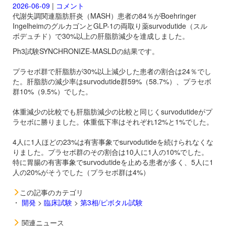
2026-06-09
|
コメント
代謝失調関連脂肪肝炎（MASH）患者の84％がBoehringer
IngelheimのグルカゴンとGLP-1の両取り薬
survodutide（スル
ボデュチド）で30%以上の肝脂肪減少を達成しました。
Ph3試験SYNCHRONIZE-MASLDの結果です。
プラセボ群で肝脂肪が30%以上減少した患者の割合は24％でし
た。肝脂肪の減少率は
survodutide群59%（58.7%）、プラセボ
群10%（9.5%）でした。
体重減少の比較でも肝脂肪減少の比較と同じく
survodutideがプ
ラセボに勝りました。体重低下率はそれぞれ12%と1%でした。
4人に1人ほどの23%は有害事象で
survodutideを続けられなくな
りました。プラセボ群のその割合は10人に1人の10%でした。
特に胃腸の有害事象で
survodutideを止める患者が多く、5人に1
人の20%がそうでした（プラセボ群は4%）
この記事のカテゴリ
・
開発
>
臨床試験
>
第3相/ピボタル試験
関連ニュース