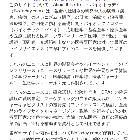
このサイトについて（About this site）：バイオトゥデイ
（BioToday.com）は、生命の仕組みの研究や人の病気（疾
患、疾病）のメカニズム（機序）の研究・治療法（治療薬、
医療機器）の開発に携わる基礎研究・バイオテクノロジー
（バイオテック、バイオ）・応用医学・基礎医学・臨床医学
や医療に携わる医師（プライマリーケア医師、専門医）・看
護師・薬剤師・介護福祉士などの医療専門家に対して最新の
ライフサイエンス（生命科学）のニュースを提供していま
す。
これらのニュースは世界の製薬会社やバイオベンチャーのプ
レスリリース（ニュースリリース）や世界の主要な科学雑誌
（科学ジャーナル）・医学雑誌（医学誌、医学ジャーナ
ル）・生物学ジャーナルを元に作製されています。
これらのニュースは、研究活動、治験担当者（CRA）の臨床
試験の戦略策定、マーケティング担当者の販売戦略、ベンチ
ャーキャピタリストの投資先（ファイナンス）の検討、医薬
品のライフサイクルマネージメント戦略、医師やその他の医
療専門家の治療方法の検討、病院・地域医療・政府の医療政
策の計画・実行を補助する資料として利用できます。
当Webサイトの著作権はすべてBioToday.comが保有していま
す。このWebサイトの情報はあくまでも一般的なもので、医