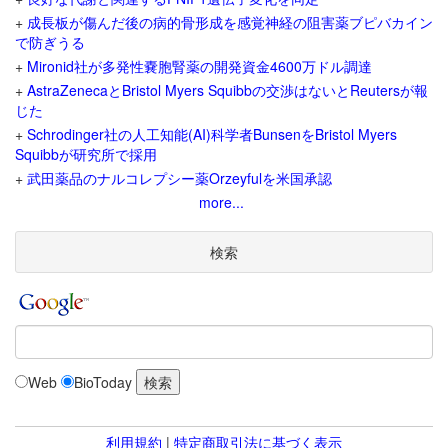
+
成長板が傷んだ後の病的骨形成を感覚神経の阻害薬ブピバカイン
で防ぎうる
+
Mironid社が多発性嚢胞腎薬の開発資金4600万ドル調達
+
AstraZenecaとBristol Myers Squibbの交渉はないとReutersが報
じた
+
Schrodinger社の人工知能(AI)科学者BunsenをBristol Myers
Squibbが研究所で採用
+
武田薬品のナルコレプシー薬Orzeyfulを米国承認
more...
検索
Web
BioToday
利用規約
|
特定商取引法に基づく表示