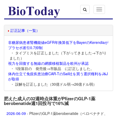
Toggle
navigation
訂正記事（一覧）
非糖尿病患者腎機能値eGFR年換算低下をBayerのKerendiaが
プラセボ差引0.7抑制
・ タイプミスを訂正しました（下がってきました→下がり
ました）
視力を回復する無線の網膜移植製品を欧州が承認
・ 1段落目の 発売後→市販品 に訂正しました。
体内仕立て免疫疾患治療CAR-TのSail社を買う選択権利をJ&J
が取得
・ 誤解を訂正しました（30億ドル弱→26億ドル弱）
肥えた成人の32週時点体重がPfizerのGLP-1薬
berobenatide週1回投与で16%減
2026-06-09
- PfizerのGLP-1薬
berobenatide（ベロベナチド、