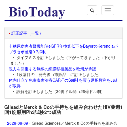
Toggle
navigation
訂正記事（一覧）
非糖尿病患者腎機能値eGFR年換算低下をBayerのKerendiaが
プラセボ差引0.7抑制
・ タイプミスを訂正しました（下がってきました→下がり
ました）
視力を回復する無線の網膜移植製品を欧州が承認
・ 1段落目の 発売後→市販品 に訂正しました。
体内仕立て免疫疾患治療CAR-TのSail社を買う選択権利をJ&J
が取得
・ 誤解を訂正しました（30億ドル弱→26億ドル弱）
GileadとMerck & Coの手持ちを組み合わせたHIV薬週1
回1錠服用Ph3試験2つ成功
2026-06-09
- Gilead SciencesとMerck & Coの手持ちを組み合