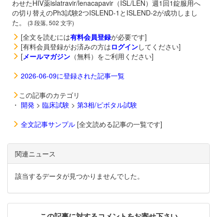
わせたHIV薬
islatravir/
lenacapavir（
ISL/LEN）週1回1錠服用へ
の切り替えのPh3試験2つISLEND-1とISLEND-2が成功しまし
た。
(3 段落, 502 文字)
[全文を読むには
有料会員登録
が必要です]
[有料会員登録がお済みの方は
ログイン
してください]
[
メールマガジン
（無料）をご利用ください]
2026-06-09に登録された記事一覧
この記事のカテゴリ
・
開発
>
臨床試験
>
第3相/ピボタル試験
全文記事サンプル
[全文読める記事の一覧です]
関連ニュース
該当するデータが見つかりませんでした。
この記事に対するコメントをお寄せ下さい