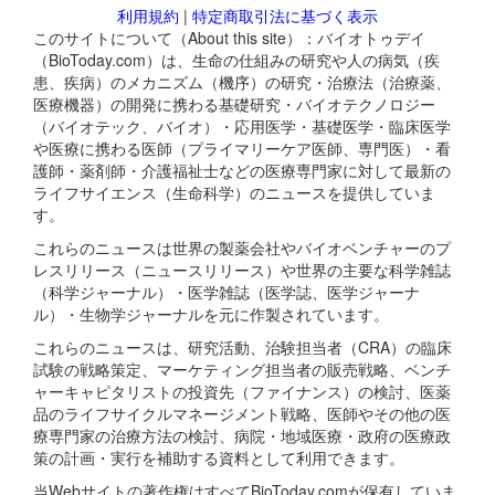
利用規約
|
特定商取引法に基づく表示
このサイトについて（About this site）：バイオトゥデイ
（BioToday.com）は、生命の仕組みの研究や人の病気（疾
患、疾病）のメカニズム（機序）の研究・治療法（治療薬、
医療機器）の開発に携わる基礎研究・バイオテクノロジー
（バイオテック、バイオ）・応用医学・基礎医学・臨床医学
や医療に携わる医師（プライマリーケア医師、専門医）・看
護師・薬剤師・介護福祉士などの医療専門家に対して最新の
ライフサイエンス（生命科学）のニュースを提供していま
す。
これらのニュースは世界の製薬会社やバイオベンチャーのプ
レスリリース（ニュースリリース）や世界の主要な科学雑誌
（科学ジャーナル）・医学雑誌（医学誌、医学ジャーナ
ル）・生物学ジャーナルを元に作製されています。
これらのニュースは、研究活動、治験担当者（CRA）の臨床
試験の戦略策定、マーケティング担当者の販売戦略、ベンチ
ャーキャピタリストの投資先（ファイナンス）の検討、医薬
品のライフサイクルマネージメント戦略、医師やその他の医
療専門家の治療方法の検討、病院・地域医療・政府の医療政
策の計画・実行を補助する資料として利用できます。
当Webサイトの著作権はすべてBioToday.comが保有していま