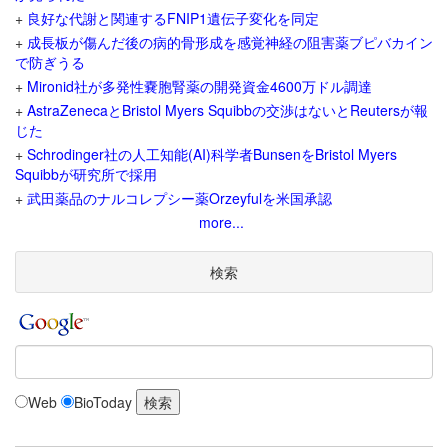
+
良好な代謝と関連するFNIP1遺伝子変化を同定
+
成長板が傷んだ後の病的骨形成を感覚神経の阻害薬ブピバカイン
で防ぎうる
+
Mironid社が多発性嚢胞腎薬の開発資金4600万ドル調達
+
AstraZenecaとBristol Myers Squibbの交渉はないとReutersが報
じた
+
Schrodinger社の人工知能(AI)科学者BunsenをBristol Myers
Squibbが研究所で採用
+
武田薬品のナルコレプシー薬Orzeyfulを米国承認
more...
検索
Web
BioToday