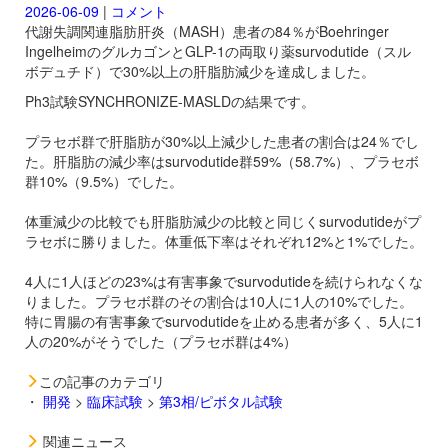
2026-06-09
|
コメント
代謝失調関連脂肪肝炎（MASH）患者の84％がBoehringer
IngelheimのグルカゴンとGLP-1の両取り薬
survodutide（スル
ボデュチド）で30%以上の肝脂肪減少を達成しました。
Ph3試験SYNCHRONIZE-MASLDの結果です。
プラセボ群で肝脂肪が30%以上減少した患者の割合は24％でし
た。肝脂肪の減少率は
survodutide群59%（58.7%）、プラセボ
群10%（9.5%）でした。
体重減少の比較でも肝脂肪減少の比較と同じく
survodutideがプ
ラセボに勝りました。体重低下率はそれぞれ12%と1%でした。
4人に1人ほどの23%は有害事象で
survodutideを続けられなくな
りました。プラセボ群のその割合は10人に1人の10%でした。
特に胃腸の有害事象で
survodutideを止める患者が多く、5人に1
人の20%がそうでした（プラセボ群は4%）
この記事のカテゴリ
・
開発
>
臨床試験
>
第3相/ピボタル試験
関連ニュース