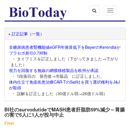
Toggle
navigation
訂正記事（一覧）
非糖尿病患者腎機能値eGFR年換算低下をBayerのKerendiaが
プラセボ差引0.7抑制
・ タイプミスを訂正しました（下がってきました→下がり
ました）
視力を回復する無線の網膜移植製品を欧州が承認
・ 1段落目の 発売後→市販品 に訂正しました。
体内仕立て免疫疾患治療CAR-TのSail社を買う選択権利をJ&J
が取得
・ 誤解を訂正しました（30億ドル弱→26億ドル弱）
BI社のsurvodutideでMASH患者肝脂肪59%減少～胃腸
の害で5人に1人が投与中止
Free!