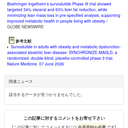
Boehringer Ingelheim’s survodutide Phase III trial showed
targeted 34% visceral and 63% liver fat reduction, while
minimizing lean mass loss in pre-specified analysis, supporting
improved metabolic health in people living with obesity
/
GLOBE NEWSWIRE
参考文献
Survodutide in adults with obesity and metabolic dysfunction-
associated steatotic liver disease: SYNCHRONIZE-MASLD, a
randomized, double-blind, placebo-controlled phase 3 trial.
Nature Medicine. 07 June 2026
関連ニュース
該当するデータが見つかりませんでした。
この記事に対するコメントをお寄せ下さい
[この記事に対してコメントするには
会員登録が必要
です]