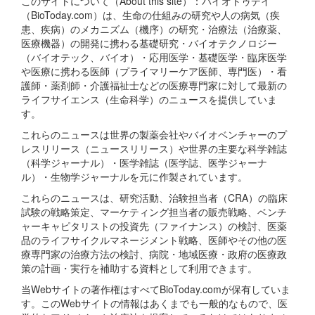
このサイトについて（About this site）：バイオトゥデイ
（BioToday.com）は、生命の仕組みの研究や人の病気（疾
患、疾病）のメカニズム（機序）の研究・治療法（治療薬、
医療機器）の開発に携わる基礎研究・バイオテクノロジー
（バイオテック、バイオ）・応用医学・基礎医学・臨床医学
や医療に携わる医師（プライマリーケア医師、専門医）・看
護師・薬剤師・介護福祉士などの医療専門家に対して最新の
ライフサイエンス（生命科学）のニュースを提供していま
す。
これらのニュースは世界の製薬会社やバイオベンチャーのプ
レスリリース（ニュースリリース）や世界の主要な科学雑誌
（科学ジャーナル）・医学雑誌（医学誌、医学ジャーナ
ル）・生物学ジャーナルを元に作製されています。
これらのニュースは、研究活動、治験担当者（CRA）の臨床
試験の戦略策定、マーケティング担当者の販売戦略、ベンチ
ャーキャピタリストの投資先（ファイナンス）の検討、医薬
品のライフサイクルマネージメント戦略、医師やその他の医
療専門家の治療方法の検討、病院・地域医療・政府の医療政
策の計画・実行を補助する資料として利用できます。
当Webサイトの著作権はすべてBioToday.comが保有していま
す。このWebサイトの情報はあくまでも一般的なもので、医