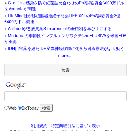
+
C. difficile感染を防ぐ細菌詰め合わせのPh3試験資金6000万ドル
をVedantaが調達
+
LifeMind社が移植臓器拒絶予防薬LIFE-001のPh2試験資金2億
6400万ドル調達
+
Actimedが悪液質薬S-oxprenololの全権利を再び手にする
+
Modernaの季節性インフルエンザワクチンmFLUSIVAを米国FDA
が承認
+
IDH阻害薬を経たIDH変異神経膠腫に化学放射線療法がより効く
more...
検索
Web
BioToday
利用規約
|
特定商取引法に基づく表示