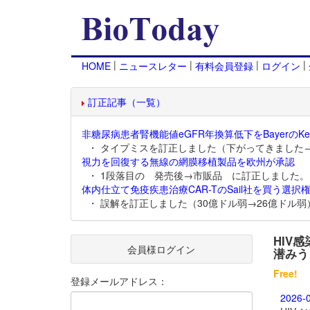
|
|
|
|
HOME
ニュースレター
有料会員登録
ログイン
訂正記事（一覧）
非糖尿病患者腎機能値eGFR年換算低下をBayerのKer
・ タイプミスを訂正しました（下がってきました
視力を回復する無線の網膜移植製品を欧州が承認
・ 1段落目の 発売後→市販品 に訂正しました。
体内仕立て免疫疾患治療CAR-TのSail社を買う選択権
・ 誤解を訂正しました（30億ドル弱→26億ドル弱
HIV
会員様ログイン
潜みう
Free!
登録メールアドレス：
2026-