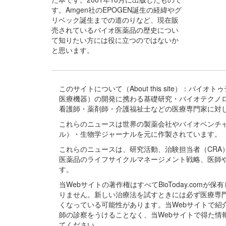
す。Amgen社のEPOGEN誕生の経緯やグ
リベック誕生までの道のりなど、現在販
売されているバイオ医薬品の歴史につい
て知りたい方には役に立つのではないか
と思います。
このサイトについて（About this site）：
医療機器）の開発に携わる基礎研究・バイオテクノ
看護師・薬剤師・介護福祉士などの医療専門家に対
これらのニュースは世界の製薬会社やバイオベンチ
ル）・生物学ジャーナルを元に作製されています。
これらのニュースは、研究活動、治験担当者（CR
医薬品のライフサイクルマネージメント戦略、医師
す。
当Webサイトの著作権はすべてBioToday.c
りません。新しい治療法を試すときには必ず医療専
くなっている可能性があります。当Webサイトで
師の診察をうけることなく、当Webサイトで得た
てください。