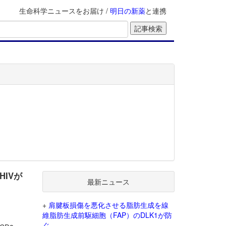
生命科学ニュースをお届け /
明日の新薬
と連携
HIVが
最新ニュース
+
肩腱板損傷を悪化させる脂肪生成を線
維脂肪生成前駆細胞（FAP）のDLK1が防
ぐ