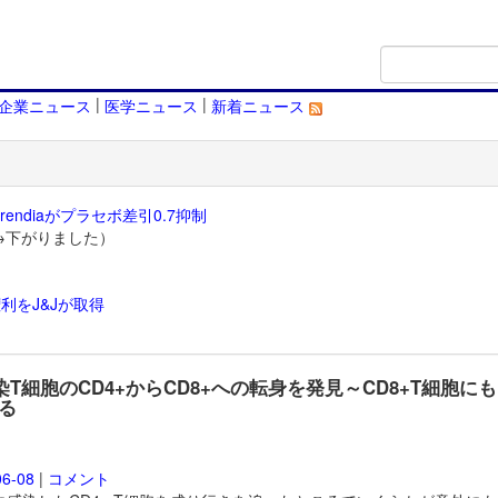
|
|
企業ニュース
医学ニュース
新着ニュース
endiaがプラセボ差引0.7抑制
→下がりました）
利をJ&Jが取得
）
感染T細胞のCD4+からCD8+への転身を発見～CD8+T細胞にも
る
06-08
|
コメント