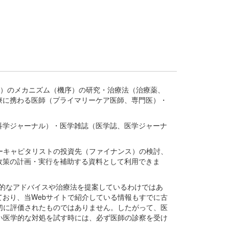
疾患、疾病）のメカニズム（機序）の研究・治療法（治療薬、
療に携わる医師（プライマリーケア医師、専門医）・
。
科学ジャーナル）・医学雑誌（医学誌、医学ジャーナ
ーキャピタリストの投資先（ファイナンス）の検討、
政策の計画・実行を補助する資料として利用できま
医学的なアドバイスや治療法を提案しているわけではあ
おり、当Webサイトで紹介している情報もすでに古
切に評価されたものではありません。したがって、医
い医学的な対処を試す時には、必ず医師の診察を受け