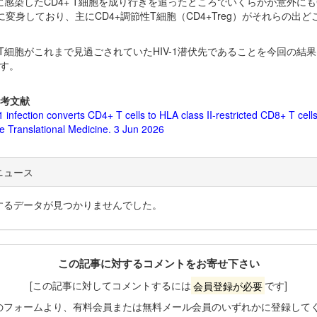
-1に感染したCD4+ T細胞を成り行きを追ったところでいくらかが意外にもC
に変身しており、主にCD4+調節性T細胞（CD4+Treg）がそれらの出ど
+ T細胞がこれまで見過ごされていたHIV-1潜伏先であることを今回の結
す。
考文献
 infection converts CD4+ T cells to HLA class II-restricted CD8+ T cells
e Translational Medicine. 3 Jun 2026
ニュース
するデータが見つかりませんでした。
この記事に対するコメントをお寄せ下さい
[この記事に対してコメントするには
会員登録が必要
です]
のフォームより、有料会員または無料メール会員のいずれかに登録して