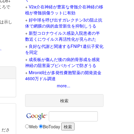
D8+
ころで
+
V2a介在神経が豊富な脊髄介在神経の移
植が脊髄損傷ラットに有効
+
好中球を呼び出すガレクチン3の阻止抗
果は示し
体で網膜の病的血管新生を抑制しうる
+
新型コロナウイルス感染入院患者の半
数近くにウイルス再活性化が見られた
+
良好な代謝と関連するFNIP1遺伝子変化
.
を同定
+
成長板が傷んだ後の病的骨形成を感覚
神経の阻害薬ブピバカインで防ぎうる
+
Mironid社が多発性嚢胞腎薬の開発資金
4600万ドル調達
more...
検索
Web
BioToday
くださ