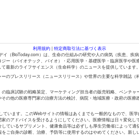
利用規約
|
特定商取引法に基づく表示
バイオトゥデイ（BioToday.com）は、生命の仕組みの研究や人の病気（
ロジー（バイオテック、バイオ）・応用医学・基礎医学・臨床医学や医
して最新のライフサイエンス（生命科学）のニュースを提供しています
ャーのプレスリリース（ニュースリリース）や世界の主要な科学雑誌（
A）の臨床試験の戦略策定、マーケティング担当者の販売戦略、ベンチャ
やその他の医療専門家の治療方法の検討、病院・地域医療・政府の医療
omが保有しています。このWebサイトの情報はあくまでも一般的なもので、
門家のアドバイスを受けるようにしてください。医療情報は日々変化して
紹介しているサプリメント、健康食品等は必ずしも厚生労働省によって適
情報をご自身の診断、治療、予防等に使用するのはやめてください。新し