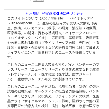
利用規約
|
特定商取引法に基づく表示
このサイトについて（About this site）：バイオトゥデイ
（BioToday.com）は、生命の仕組みの研究や人の病気（疾
患、疾病）のメカニズム（機序）の研究・治療法（治療薬、
医療機器）の開発に携わる基礎研究・バイオテクノロジー
（バイオテック、バイオ）・応用医学・基礎医学・臨床医学
や医療に携わる医師（プライマリーケア医師、専門医）・看
護師・薬剤師・介護福祉士などの医療専門家に対して最新の
ライフサイエンス（生命科学）のニュースを提供していま
す。
これらのニュースは世界の製薬会社やバイオベンチャーのプ
レスリリース（ニュースリリース）や世界の主要な科学雑誌
（科学ジャーナル）・医学雑誌（医学誌、医学ジャーナ
ル）・生物学ジャーナルを元に作製されています。
これらのニュースは、研究活動、治験担当者（CRA）の臨床
試験の戦略策定、マーケティング担当者の販売戦略、ベンチ
ャーキャピタリストの投資先（ファイナンス）の検討、医薬
品のライフサイクルマネージメント戦略、医師やその他の医
療専門家の治療方法の検討、病院・地域医療・政府の医療政