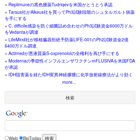
+
Replimuneの黒色腫薬Tudriqevを米国がとうとう承認
+
Tarsus社がAlkeus社を買ってPh3試験段階のシュタルガルト病薬
を手にする
+
C. difficile感染を防ぐ細菌詰め合わせのPh3試験資金6000万ドル
をVedantaが調達
+
LifeMind社が移植臓器拒絶予防薬LIFE-001のPh2試験資金2億
6400万ドル調達
+
Actimedが悪液質薬S-oxprenololの全権利を再び手にする
+
Modernaの季節性インフルエンザワクチンmFLUSIVAを米国FDA
が承認
+
IDH阻害薬を経たIDH変異神経膠腫に化学放射線療法がより効く
more...
検索
Web
BioToday