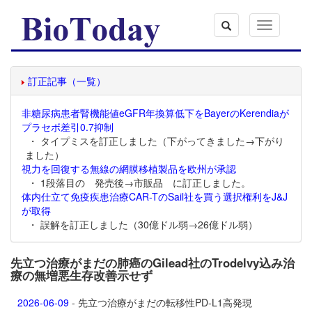
Toggle
navigation
訂正記事（一覧）
非糖尿病患者腎機能値eGFR年換算低下をBayerのKerendiaが
プラセボ差引0.7抑制
・ タイプミスを訂正しました（下がってきました→下がり
ました）
視力を回復する無線の網膜移植製品を欧州が承認
・ 1段落目の 発売後→市販品 に訂正しました。
体内仕立て免疫疾患治療CAR-TのSail社を買う選択権利をJ&J
が取得
・ 誤解を訂正しました（30億ドル弱→26億ドル弱）
先立つ治療がまだの肺癌のGilead社のTrodelvy込み治
療の無増悪生存改善示せず
2026-06-09
- 先立つ治療がまだの転移性PD-L1高発現