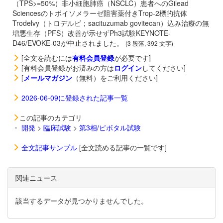
（TPS>=50%）非小細胞肺癌（NSCLC）患者へのGilead
Sciencesのトポイソメラーゼ阻害薬付きTrop-2標的抗体
Trodelvy（トロデルビ；sacituzumab govitecan）込み治療の無
増悪生存（PFS）改善が示せずPh3試験KEYNOTE-
D46/EVOKE-03が中止されました。
(3 段落, 392 文字)
[全文を読むには
有料会員登録
が必要です]
[有料会員登録がお済みの方は
ログイン
してください]
[
メールマガジン
（無料）をご利用ください]
2026-06-09に登録された記事一覧
この記事のカテゴリ
・
開発
>
臨床試験
>
第3相/ピボタル試験
全文記事サンプル
[全文読める記事の一覧です]
関連ニュース
該当するデータが見つかりませんでした。