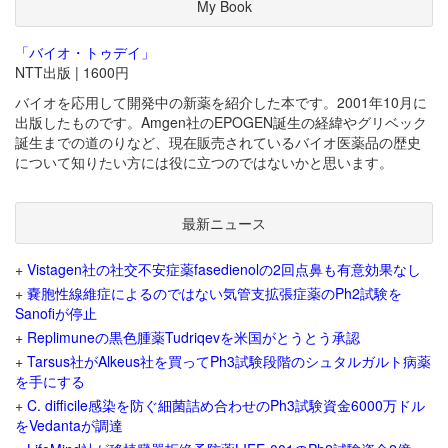
My Book
「バイオ・トゥデイ」
NTT出版 | 1600円
バイオを応用して開発中の新薬を紹介した本です。2001年10月に
出版したものです。Amgen社のEPOGEN誕生の経緯やグリベック
誕生までの道のりなど、現在販売されているバイオ医薬品の歴史
について知りたい方には役に立つのではないかと思います。
最新ニュース
+
Vistagen社の社交不安症薬fasedienolの2回点鼻も有意効果なし
+
嚢胞性線維症によるのではない気管支拡張症薬のPh2試験を
Sanofiが停止
+
Replimuneの黒色腫薬Tudriqevを米国がとうとう承認
+
Tarsus社がAlkeus社を買ってPh3試験段階のシュタルガルト病薬
を手にする
+
C. difficile感染を防ぐ細菌詰め合わせのPh3試験資金6000万ドル
をVedantaが調達