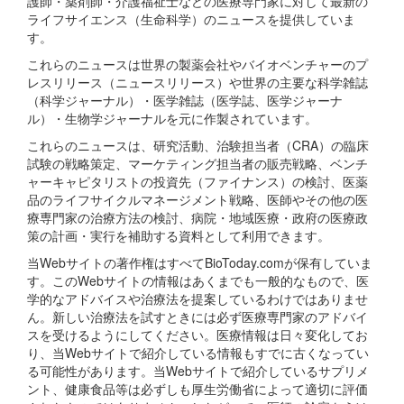
護師・薬剤師・介護福祉士などの医療専門家に対して最新の
ライフサイエンス（生命科学）のニュースを提供していま
す。
これらのニュースは世界の製薬会社やバイオベンチャーのプ
レスリリース（ニュースリリース）や世界の主要な科学雑誌
（科学ジャーナル）・医学雑誌（医学誌、医学ジャーナ
ル）・生物学ジャーナルを元に作製されています。
これらのニュースは、研究活動、治験担当者（CRA）の臨床
試験の戦略策定、マーケティング担当者の販売戦略、ベンチ
ャーキャピタリストの投資先（ファイナンス）の検討、医薬
品のライフサイクルマネージメント戦略、医師やその他の医
療専門家の治療方法の検討、病院・地域医療・政府の医療政
策の計画・実行を補助する資料として利用できます。
当Webサイトの著作権はすべてBioToday.comが保有していま
す。このWebサイトの情報はあくまでも一般的なもので、医
学的なアドバイスや治療法を提案しているわけではありませ
ん。新しい治療法を試すときには必ず医療専門家のアドバイ
スを受けるようにしてください。医療情報は日々変化してお
り、当Webサイトで紹介している情報もすでに古くなってい
る可能性があります。当Webサイトで紹介しているサプリメ
ント、健康食品等は必ずしも厚生労働省によって適切に評価