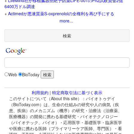
+
LifeMind社が移植臓器拒絶予防薬LIFE-001のPh2試験資金2億
6400万ドル調達
+
Actimedが悪液質薬S-oxprenololの全権利を再び手にする
more...
検索
Web
BioToday
利用規約
|
特定商取引法に基づく表示
このサイトについて（About this site）：バイオトゥデイ
（BioToday.com）は、生命の仕組みの研究や人の病気（疾
患、疾病）のメカニズム（機序）の研究・治療法（治療薬、
医療機器）の開発に携わる基礎研究・バイオテクノロジー
（バイオテック、バイオ）・応用医学・基礎医学・臨床医学
や医療に携わる医師（プライマリーケア医師、専門医）・看