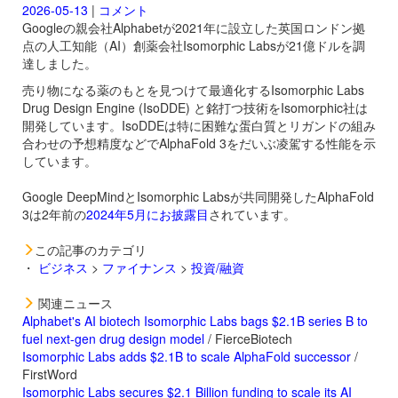
2026-05-13
|
コメント
Googleの親会社Alphabetが2021年に設立した英国ロンドン拠
点の人工知能（AI）創薬会社Isomorphic Labsが21億ドルを調
達しました。
売り物になる薬のもとを見つけて最適化するIsomorphic Labs
Drug Design Engine (IsoDDE) と銘打つ技術をIsomorphic社は
開発しています。IsoDDEは特に困難な蛋白質とリガンドの組み
合わせの予想精度などでAlphaFold 3をだいぶ凌駕する性能を示
しています。
Google DeepMindとIsomorphic Labsが共同開発したAlphaFold
3は2年前の
2024年5月にお披露目
されています。
この記事のカテゴリ
・
ビジネス
>
ファイナンス
>
投資/融資
関連ニュース
Alphabet's AI biotech Isomorphic Labs bags $2.1B series B to
fuel next-gen drug design model
/ FierceBiotech
Isomorphic Labs adds $2.1B to scale AlphaFold successor
/
FirstWord
Isomorphic Labs secures $2.1 Billion funding to scale its AI