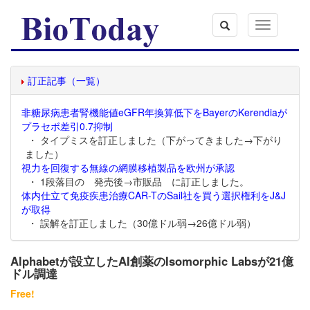
Toggle
navigation
訂正記事（一覧）
非糖尿病患者腎機能値eGFR年換算低下をBayerのKerendiaが
プラセボ差引0.7抑制
・ タイプミスを訂正しました（下がってきました→下がり
ました）
視力を回復する無線の網膜移植製品を欧州が承認
・ 1段落目の 発売後→市販品 に訂正しました。
体内仕立て免疫疾患治療CAR-TのSail社を買う選択権利をJ&J
が取得
・ 誤解を訂正しました（30億ドル弱→26億ドル弱）
Alphabetが設立したAI創薬のIsomorphic Labsが21億
ドル調達
Free!