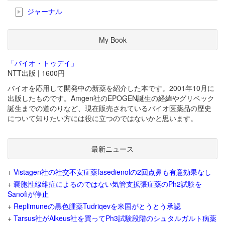
ジャーナル
My Book
「バイオ・トゥデイ」
NTT出版 | 1600円
バイオを応用して開発中の新薬を紹介した本です。2001年10月に
出版したものです。Amgen社のEPOGEN誕生の経緯やグリベック
誕生までの道のりなど、現在販売されているバイオ医薬品の歴史
について知りたい方には役に立つのではないかと思います。
最新ニュース
+
Vistagen社の社交不安症薬fasedienolの2回点鼻も有意効果なし
+
嚢胞性線維症によるのではない気管支拡張症薬のPh2試験を
Sanofiが停止
+
Replimuneの黒色腫薬Tudriqevを米国がとうとう承認
+
Tarsus社がAlkeus社を買ってPh3試験段階のシュタルガルト病薬