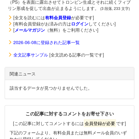
（PS）を表面に露出させてトロンビン生成とそれに続くフィブ
リン形成を促して出血が止まるようにします。
(3 段落, 233 文字)
[全文を読むには
有料会員登録
が必要です]
[有料会員登録がお済みの方は
ログイン
してください]
[
メールマガジン
（無料）をご利用ください]
2026-06-08に登録された記事一覧
全文記事サンプル
[全文読める記事の一覧です]
関連ニュース
該当するデータが見つかりませんでした。
この記事に対するコメントをお寄せ下さい
[この記事に対してコメントするには
会員登録が必要
です]
下記のフォームより、有料会員または無料メール会員のいず
れかに登録してください。