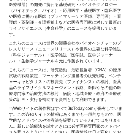
医療機器）の開発に携わる基礎研究・バイオテクノロジー
（バイオテック、バイオ）・応用医学・基礎医学・臨床医学
や医療に携わる医師（プライマリーケア医師、専門医）・看
護師・薬剤師・介護福祉士などの医療専門家に対して最新の
ライフサイエンス（生命科学）のニュースを提供していま
す。
これらのニュースは世界の製薬会社やバイオベンチャーのプ
レスリリース（ニュースリリース）や世界の主要な科学雑誌
（科学ジャーナル）・医学雑誌（医学誌、医学ジャーナ
ル）・生物学ジャーナルを元に作製されています。
これらのニュースは、研究活動、治験担当者（CRA）の臨床
試験の戦略策定、マーケティング担当者の販売戦略、ベンチ
ャーキャピタリストの投資先（ファイナンス）の検討、医薬
品のライフサイクルマネージメント戦略、医師やその他の医
療専門家の治療方法の検討、病院・地域医療・政府の医療政
策の計画・実行を補助する資料として利用できます。
当Webサイトの著作権はすべてBioToday.comが保有していま
す。このWebサイトの情報はあくまでも一般的なもので、医
学的なアドバイスや治療法を提案しているわけではありませ
ん。新しい治療法を試すときには必ず医療専門家のアドバイ
スを受けるようにしてください。医療情報は日々変化してお