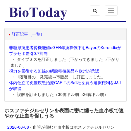
Toggle
navigation
訂正記事（一覧）
非糖尿病患者腎機能値eGFR年換算低下をBayerのKerendiaが
プラセボ差引0.7抑制
・ タイプミスを訂正しました（下がってきました→下がり
ました）
視力を回復する無線の網膜移植製品を欧州が承認
・ 1段落目の 発売後→市販品 に訂正しました。
体内仕立て免疫疾患治療CAR-TのSail社を買う選択権利をJ&J
が取得
・ 誤解を訂正しました（30億ドル弱→26億ドル弱）
ホスファチジルセリンを表面に密に纏った血小板で速
やかな止血を促しうる
2026-06-08
- 血管が傷むと血小板はホスファチジルセリン