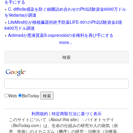
を手にする
+
C. difficile感染を防ぐ細菌詰め合わせのPh3試験資金6000万ドル
をVedantaが調達
+
LifeMind社が移植臓器拒絶予防薬LIFE-001のPh2試験資金2億
6400万ドル調達
+
Actimedが悪液質薬S-oxprenololの全権利を再び手にする
more...
検索
Web
BioToday
利用規約
|
特定商取引法に基づく表示
このサイトについて（About this site）：バイオトゥデイ
（BioToday.com）は、生命の仕組みの研究や人の病気（疾
患、疾病）のメカニズム（機序）の研究・治療法（治療薬、