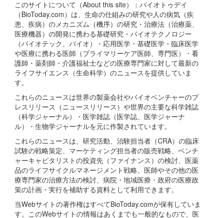
このサイトについて（About this site）：バイオトゥデイ
（BioToday.com）は、生命の仕組みの研究や人の病気（疾
患、疾病）のメカニズム（機序）の研究・治療法（治療薬、
医療機器）の開発に携わる基礎研究・バイオテクノロジー
（バイオテック、バイオ）・応用医学・基礎医学・臨床医学
や医療に携わる医師（プライマリーケア医師、専門医）・看
護師・薬剤師・介護福祉士などの医療専門家に対して最新の
ライフサイエンス（生命科学）のニュースを提供していま
す。
これらのニュースは世界の製薬会社やバイオベンチャーのプ
レスリリース（ニュースリリース）や世界の主要な科学雑誌
（科学ジャーナル）・医学雑誌（医学誌、医学ジャーナ
ル）・生物学ジャーナルを元に作製されています。
これらのニュースは、研究活動、治験担当者（CRA）の臨床
試験の戦略策定、マーケティング担当者の販売戦略、ベンチ
ャーキャピタリストの投資先（ファイナンス）の検討、医薬
品のライフサイクルマネージメント戦略、医師やその他の医
療専門家の治療方法の検討、病院・地域医療・政府の医療政
策の計画・実行を補助する資料として利用できます。
当Webサイトの著作権はすべてBioToday.comが保有していま
す。このWebサイトの情報はあくまでも一般的なもので、医