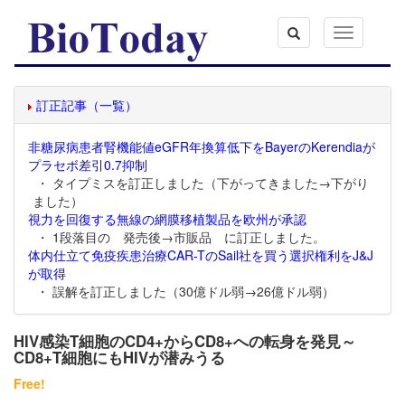
Toggle
navigation
訂正記事（一覧）
非糖尿病患者腎機能値eGFR年換算低下をBayerのKerendiaが
プラセボ差引0.7抑制
・ タイプミスを訂正しました（下がってきました→下がり
ました）
視力を回復する無線の網膜移植製品を欧州が承認
・ 1段落目の 発売後→市販品 に訂正しました。
体内仕立て免疫疾患治療CAR-TのSail社を買う選択権利をJ&J
が取得
・ 誤解を訂正しました（30億ドル弱→26億ドル弱）
HIV感染T細胞のCD4+からCD8+への転身を発見～
CD8+T細胞にもHIVが潜みうる
Free!