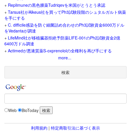
+
Replimuneの黒色腫薬Tudriqevを米国がとうとう承認
+
Tarsus社がAlkeus社を買ってPh3試験段階のシュタルガルト病薬
を手にする
+
C. difficile感染を防ぐ細菌詰め合わせのPh3試験資金6000万ドル
をVedantaが調達
+
LifeMind社が移植臓器拒絶予防薬LIFE-001のPh2試験資金2億
6400万ドル調達
+
Actimedが悪液質薬S-oxprenololの全権利を再び手にする
more...
検索
Web
BioToday
利用規約
|
特定商取引法に基づく表示