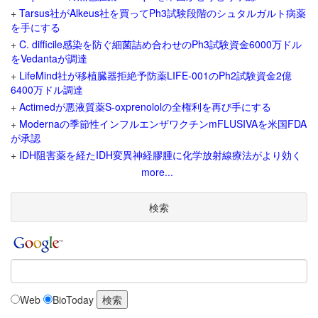
+
Tarsus社がAlkeus社を買ってPh3試験段階のシュタルガルト病薬
を手にする
+
C. difficile感染を防ぐ細菌詰め合わせのPh3試験資金6000万ドル
をVedantaが調達
+
LifeMind社が移植臓器拒絶予防薬LIFE-001のPh2試験資金2億
6400万ドル調達
+
Actimedが悪液質薬S-oxprenololの全権利を再び手にする
+
Modernaの季節性インフルエンザワクチンmFLUSIVAを米国FDA
が承認
+
IDH阻害薬を経たIDH変異神経膠腫に化学放射線療法がより効く
more...
検索
Web
BioToday