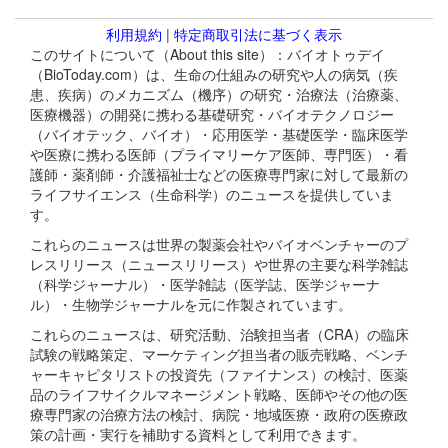
利用規約
|
特定商取引法に基づく表示
このサイトについて（About this site）：バイオトゥデイ
（BioToday.com）は、生命の仕組みの研究や人の病気（疾
患、疾病）のメカニズム（機序）の研究・治療法（治療薬、
医療機器）の開発に携わる基礎研究・バイオテクノロジー
（バイオテック、バイオ）・応用医学・基礎医学・臨床医学
や医療に携わる医師（プライマリーケア医師、専門医）・看
護師・薬剤師・介護福祉士などの医療専門家に対して最新の
ライフサイエンス（生命科学）のニュースを提供していま
す。
これらのニュースは世界の製薬会社やバイオベンチャーのプ
レスリリース（ニュースリリース）や世界の主要な科学雑誌
（科学ジャーナル）・医学雑誌（医学誌、医学ジャーナ
ル）・生物学ジャーナルを元に作製されています。
これらのニュースは、研究活動、治験担当者（CRA）の臨床
試験の戦略策定、マーケティング担当者の販売戦略、ベンチ
ャーキャピタリストの投資先（ファイナンス）の検討、医薬
品のライフサイクルマネージメント戦略、医師やその他の医
療専門家の治療方法の検討、病院・地域医療・政府の医療政
策の計画・実行を補助する資料として利用できます。