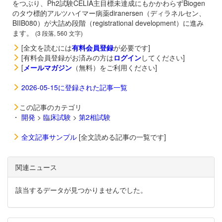
をつぶり、Ph2試験CELIA主目標未達成にもかかわらずBiogen
のタウ標的アルツハイマー病薬
diranersen（ディラネルセン、
BIIB080）が大詰め段階（registrational development）に進み
ます。
(3 段落, 560 文字)
[全文を読むには
有料会員登録
が必要です]
[有料会員登録がお済みの方は
ログイン
してください]
[
メールマガジン
（無料）をご利用ください]
2026-05-15に登録された記事一覧
この記事のカテゴリ
・
開発
>
臨床試験
>
第2相試験
全文記事サンプル
[全文読める記事の一覧です]
関連ニュース
該当するデータが見つかりませんでした。