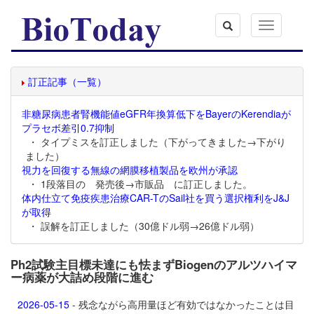
Toggle
navigation
訂正記事（一覧）
非糖尿病患者腎機能値eGFR年換算低下をBayerのKerendiaが
プラセボ差引0.7抑制
・ タイプミスを訂正しました（下がってきました→下がり
ました）
視力を回復する無線の網膜移植製品を欧州が承認
・ 1段落目の 発売後→市販品 に訂正しました。
体内仕立て免疫疾患治療CAR-TのSail社を買う選択権利をJ&J
が取得
・ 誤解を訂正しました（30億ドル弱→26億ドル弱）
Ph2試験主目標未達にも怯まずBiogenのアルツハイマ
ー病薬が大詰め段階に進む
2026-05-15
- 残念ながら高用量ほど有効ではなかったことは目