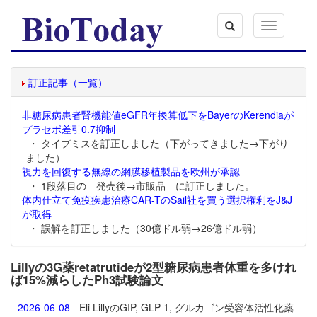
Toggle
navigation
訂正記事（一覧）
非糖尿病患者腎機能値eGFR年換算低下をBayerのKerendiaが
プラセボ差引0.7抑制
・ タイプミスを訂正しました（下がってきました→下がり
ました）
視力を回復する無線の網膜移植製品を欧州が承認
・ 1段落目の 発売後→市販品 に訂正しました。
体内仕立て免疫疾患治療CAR-TのSail社を買う選択権利をJ&J
が取得
・ 誤解を訂正しました（30億ドル弱→26億ドル弱）
Lillyの3G薬retatrutideが2型糖尿病患者体重を多けれ
ば15%減らしたPh3試験論文
2026-06-08
- Eli LillyのGIP, GLP-1, グルカゴン受容体活性化薬