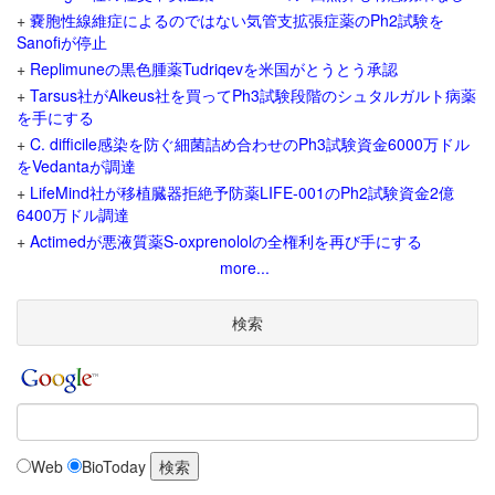
+
嚢胞性線維症によるのではない気管支拡張症薬のPh2試験を
Sanofiが停止
+
Replimuneの黒色腫薬Tudriqevを米国がとうとう承認
+
Tarsus社がAlkeus社を買ってPh3試験段階のシュタルガルト病薬
を手にする
+
C. difficile感染を防ぐ細菌詰め合わせのPh3試験資金6000万ドル
をVedantaが調達
+
LifeMind社が移植臓器拒絶予防薬LIFE-001のPh2試験資金2億
6400万ドル調達
+
Actimedが悪液質薬S-oxprenololの全権利を再び手にする
more...
検索
Web
BioToday