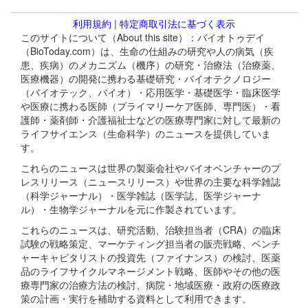
利用規約
|
特定商取引法に基づく表示
このサイトについて（About this site）：バイオトゥデイ
（BioToday.com）は、生命の仕組みの研究や人の病気（疾
患、疾病）のメカニズム（機序）の研究・治療法（治療薬、
医療機器）の開発に携わる基礎研究・バイオテクノロジー
（バイオテック、バイオ）・応用医学・基礎医学・臨床医学
や医療に携わる医師（プライマリーケア医師、専門医）・看
護師・薬剤師・介護福祉士などの医療専門家に対して最新の
ライフサイエンス（生命科学）のニュースを提供していま
す。
これらのニュースは世界の製薬会社やバイオベンチャーのプ
レスリリース（ニュースリリース）や世界の主要な科学雑誌
（科学ジャーナル）・医学雑誌（医学誌、医学ジャーナ
ル）・生物学ジャーナルを元に作製されています。
これらのニュースは、研究活動、治験担当者（CRA）の臨床
試験の戦略策定、マーケティング担当者の販売戦略、ベンチ
ャーキャピタリストの投資先（ファイナンス）の検討、医薬
品のライフサイクルマネージメント戦略、医師やその他の医
療専門家の治療方法の検討、病院・地域医療・政府の医療政
策の計画・実行を補助する資料として利用できます。