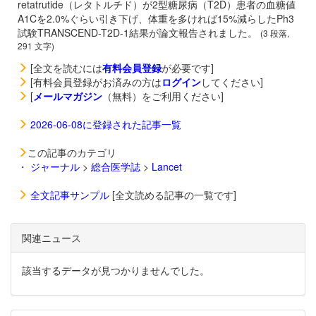
retatrutide（レタトルチド）が2型糖尿病（T2D）患者の血糖値
A1Cを2.0%ぐらい引き下げ、体重を多ければ15%減らしたPh3
試験TRANSCEND-T2D-1結果が論文報告されました。
(3 段落,
291 文字)
[全文を読むには
有料会員登録
が必要です]
[有料会員登録がお済みの方は
ログイン
してください]
[
メールマガジン
（無料）をご利用ください]
2026-06-08に登録された記事一覧
この記事のカテゴリ
・
ジャーナル
>
総合医学誌
>
Lancet
全文記事サンプル
[全文読める記事の一覧です]
関連ニュース
該当するデータが見つかりませんでした。