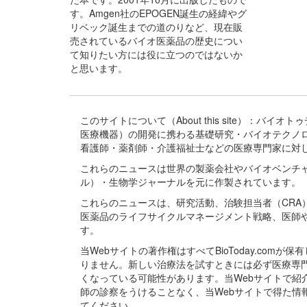
す。Amgen社のEPOGEN誕生の経緯やグ
リベック誕生までの道のりなど、現在販
売されているバイオ医薬品の歴史につい
て知りたい方には役に立つのではないか
と思います。
このサイトについて（About this site）：
医療機器）の開発に携わる基礎研究・バイオテクノ
看護師・薬剤師・介護福祉士などの医療専門家に対
これらのニュースは世界の製薬会社やバイオベンチ
ル）・生物学ジャーナルを元に作製されています。
これらのニュースは、研究活動、治験担当者（CR
医薬品のライフサイクルマネージメント戦略、医師
す。
当Webサイトの著作権はすべてBioToday.c
りません。新しい治療法を試すときには必ず医療専
くなっている可能性があります。当Webサイトで
師の診察をうけることなく、当Webサイトで得た
てください。