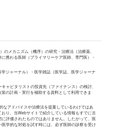
疾患、疾病）のメカニズム（機序）の研究・治療法（治療薬、
療に携わる医師（プライマリーケア医師、専門医）・
。
科学ジャーナル）・医学雑誌（医学誌、医学ジャーナ
ーキャピタリストの投資先（ファイナンス）の検討、
政策の計画・実行を補助する資料として利用できま
医学的なアドバイスや治療法を提案しているわけではあ
おり、当Webサイトで紹介している情報もすでに古
切に評価されたものではありません。したがって、医
い医学的な対処を試す時には、必ず医師の診察を受け