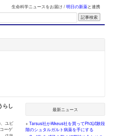
生命科学ニュースをお届け /
明日の新薬
と連携
うらし
最新ニュース
n、ユビ
+
Tarsus社がAlkeus社を買ってPh3試験段
コーゲ
階のシュタルガルト病薬を手にする
た。
(2 段