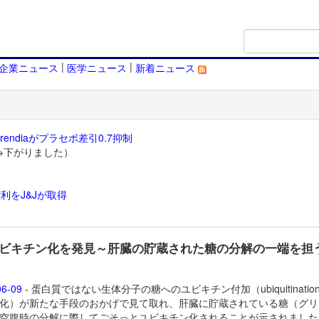
|
|
企業ニュース
医学ニュース
新着ニュース
endiaがプラセボ差引0.7抑制
→下がりました）
利をJ&Jが取得
）
ビキチン化を発見～肝臓の貯蔵された糖の分解の一端を担
06-09
- 蛋白質ではない生体分子の糖へのユビキチン付加（ubiquitinatio
化）が新たな手段のおかげで見て取れ、肝臓に貯蔵されている糖（グリ
空腹時の分解に際してごそっとユビキチン化されることが示されまし