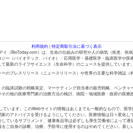
利用規約
|
特定商取引法に基づく表示
バイオトゥデイ（BioToday.com）は、生命の仕組みの研究や人の病気（
ロジー（バイオテック、バイオ）・応用医学・基礎医学・臨床医学や医
して最新のライフサイエンス（生命科学）のニュースを提供しています
ャーのプレスリリース（ニュースリリース）や世界の主要な科学雑誌（
A）の臨床試験の戦略策定、マーケティング担当者の販売戦略、ベンチャ
やその他の医療専門家の治療方法の検討、病院・地域医療・政府の医療
omが保有しています。このWebサイトの情報はあくまでも一般的なもので、
門家のアドバイスを受けるようにしてください。医療情報は日々変化して
紹介しているサプリメント、健康食品等は必ずしも厚生労働省によって適
情報をご自身の診断、治療、予防等に使用するのはやめてください。新し