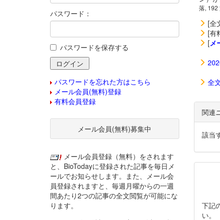
落, 192
パスワード：
[全
[有
[
メ
パスワードを保存する
20
パスワードを忘れた方はこちら
全
メール会員(無料)登録
有料会員登録
関連
メール会員(無料)募集中
該当
メール会員登録（無料）をされます
と、BioTodayに登録された記事を毎日メ
ールでお知らせします。また、メール会
員登録されますと、毎週月曜からの一週
間あたり2つの記事の全文閲覧が可能にな
ります。
下記
い。