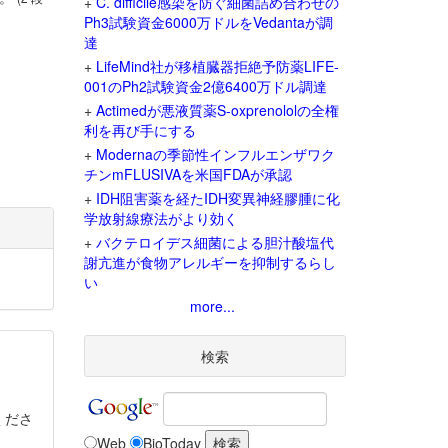
+
C. difficile感染を防ぐ細菌詰め合わせの
Ph3試験資金6000万ドルをVedantaが調
達
+
LifeMind社が移植臓器拒絶予防薬LIFE-
001のPh2試験資金2億6400万ドル調達
+
Actimedが悪液質薬S-oxprenololの全権
利を再び手にする
+
Modernaの季節性インフルエンザワク
チンmFLUSIVAを米国FDAが承認
+
IDH阻害薬を経たIDH変異神経膠腫に化
学放射線療法がより効く
+
バクテロイデス細菌による胆汁酸塩代
謝亢進が食物アレルギーを抑制するらし
い
more...
検索
くださ
Web
BioToday