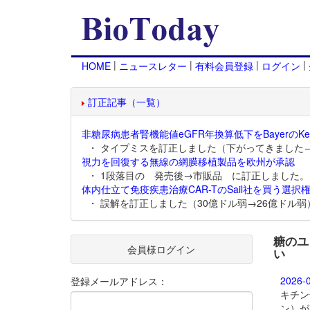
|
|
|
|
HOME
ニュースレター
有料会員登録
ログイン
訂正記事（一覧）
非糖尿病患者腎機能値eGFR年換算低下をBayerのKer
・ タイプミスを訂正しました（下がってきました
視力を回復する無線の網膜移植製品を欧州が承認
・ 1段落目の 発売後→市販品 に訂正しました。
体内仕立て免疫疾患治療CAR-TのSail社を買う選択権
・ 誤解を訂正しました（30億ドル弱→26億ドル弱
糖のユ
会員様ログイン
い
2026-
登録メールアドレス：
キチン
ン）が