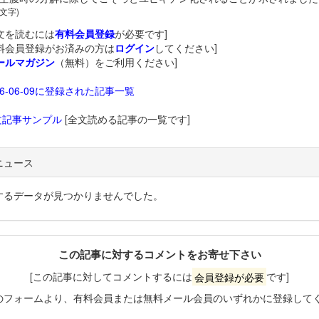
 文字)
文を読むには
有料会員登録
が必要です]
料会員登録がお済みの方は
ログイン
してください]
ールマガジン
（無料）をご利用ください]
26-06-09に登録された記事一覧
文記事サンプル
[全文読める記事の一覧です]
ニュース
するデータが見つかりませんでした。
この記事に対するコメントをお寄せ下さい
[この記事に対してコメントするには
会員登録が必要
です]
のフォームより、有料会員または無料メール会員のいずれかに登録して