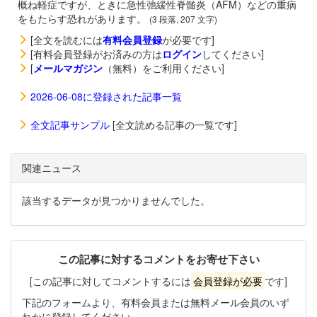
概ね軽症ですが、ときに急性弛緩性脊髄炎（AFM）などの重病
をもたらす恐れがあります。
(3 段落, 207 文字)
[全文を読むには
有料会員登録
が必要です]
[有料会員登録がお済みの方は
ログイン
してください]
[
メールマガジン
（無料）をご利用ください]
2026-06-08に登録された記事一覧
全文記事サンプル
[全文読める記事の一覧です]
関連ニュース
該当するデータが見つかりませんでした。
この記事に対するコメントをお寄せ下さい
[この記事に対してコメントするには
会員登録が必要
です]
下記のフォームより、有料会員または無料メール会員のいず
れかに登録してください。