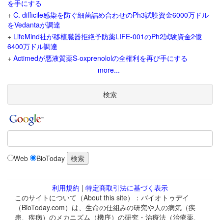
を手にする
+
C. difficile感染を防ぐ細菌詰め合わせのPh3試験資金6000万ドル
をVedantaが調達
+
LifeMind社が移植臓器拒絶予防薬LIFE-001のPh2試験資金2億
6400万ドル調達
+
Actimedが悪液質薬S-oxprenololの全権利を再び手にする
more...
検索
Web
BioToday
利用規約
|
特定商取引法に基づく表示
このサイトについて（About this site）：バイオトゥデイ
（BioToday.com）は、生命の仕組みの研究や人の病気（疾
患、疾病）のメカニズム（機序）の研究・治療法（治療薬、