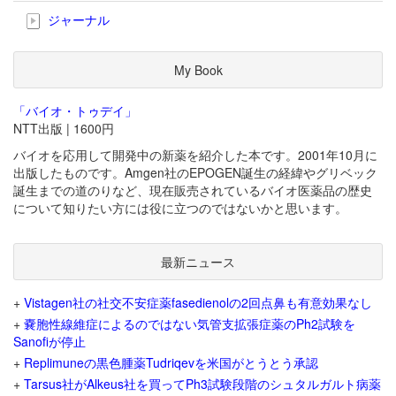
ジャーナル
My Book
「バイオ・トゥデイ」
NTT出版 | 1600円
バイオを応用して開発中の新薬を紹介した本です。2001年10月に
出版したものです。Amgen社のEPOGEN誕生の経緯やグリベック
誕生までの道のりなど、現在販売されているバイオ医薬品の歴史
について知りたい方には役に立つのではないかと思います。
最新ニュース
+
Vistagen社の社交不安症薬fasedienolの2回点鼻も有意効果なし
+
嚢胞性線維症によるのではない気管支拡張症薬のPh2試験を
Sanofiが停止
+
Replimuneの黒色腫薬Tudriqevを米国がとうとう承認
+
Tarsus社がAlkeus社を買ってPh3試験段階のシュタルガルト病薬