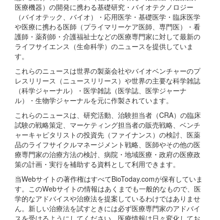
医療機器）の開発に携わる基礎研究・バイオテクノロジー
（バイオテック、バイオ）・応用医学・基礎医学・臨床医学
や医療に携わる医師（プライマリーケア医師、専門医）・看
護師・薬剤師・介護福祉士などの医療専門家に対して最新の
ライフサイエンス（生命科学）のニュースを提供していま
す。
これらのニュースは世界の製薬会社やバイオベンチャーのプ
レスリリース（ニュースリリース）や世界の主要な科学雑誌
（科学ジャーナル）・医学雑誌（医学誌、医学ジャーナ
ル）・生物学ジャーナルを元に作製されています。
これらのニュースは、研究活動、治験担当者（CRA）の臨床
試験の戦略策定、マーケティング担当者の販売戦略、ベンチ
ャーキャピタリストの投資先（ファイナンス）の検討、医薬
品のライフサイクルマネージメント戦略、医師やその他の医
療専門家の治療方法の検討、病院・地域医療・政府の医療政
策の計画・実行を補助する資料として利用できます。
当Webサイトの著作権はすべてBioToday.comが保有していま
す。このWebサイトの情報はあくまでも一般的なもので、医
学的なアドバイスや治療法を提案しているわけではありませ
ん。新しい治療法を試すときには必ず医療専門家のアドバイ
スを受けるようにしてください。医療情報は日々変化してお