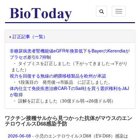
Toggle
navigation
訂正記事（一覧）
非糖尿病患者腎機能値eGFR年換算低下をBayerのKerendiaが
プラセボ差引0.7抑制
・ タイプミスを訂正しました（下がってきました→下がり
ました）
視力を回復する無線の網膜移植製品を欧州が承認
・ 1段落目の 発売後→市販品 に訂正しました。
体内仕立て免疫疾患治療CAR-TのSail社を買う選択権利をJ&J
が取得
・ 誤解を訂正しました（30億ドル弱→26億ドル弱）
ワクチン接種サルから見つかった抗体がマウスのエン
テロウイルスD68感染予防
2026-06-08
- 小児のエンテロウイルスD68（EV-D68）感染は