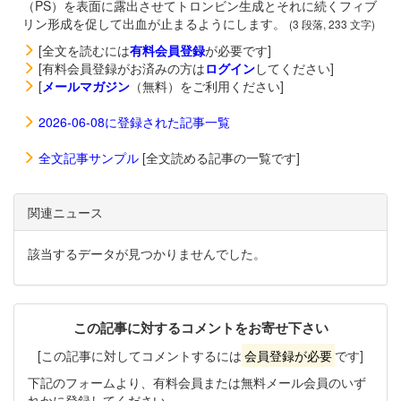
（PS）を表面に露出させてトロンビン生成とそれに続くフィブ
リン形成を促して出血が止まるようにします。
(3 段落, 233 文字)
[全文を読むには
有料会員登録
が必要です]
[有料会員登録がお済みの方は
ログイン
してください]
[
メールマガジン
（無料）をご利用ください]
2026-06-08に登録された記事一覧
全文記事サンプル
[全文読める記事の一覧です]
関連ニュース
該当するデータが見つかりませんでした。
この記事に対するコメントをお寄せ下さい
[この記事に対してコメントするには
会員登録が必要
です]
下記のフォームより、有料会員または無料メール会員のいず
れかに登録してください。