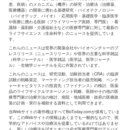
患、疾病）のメカニズム（機序）の研究・治療法（治療薬、
医療機器）の開発に携わる基礎研究・バイオテクノロジー
（バイオテック、バイオ）・応用医学・基礎医学・臨床医学
や医療に携わる医師（プライマリーケア医師、専門医）・看
護師・薬剤師・介護福祉士などの医療専門家に対して最新の
ライフサイエンス（生命科学）のニュースを提供していま
す。
これらのニュースは世界の製薬会社やバイオベンチャーのプ
レスリリース（ニュースリリース）や世界の主要な科学雑誌
（科学ジャーナル）・医学雑誌（医学誌、医学ジャーナ
ル）・生物学ジャーナルを元に作製されています。
これらのニュースは、研究活動、治験担当者（CRA）の臨床
試験の戦略策定、マーケティング担当者の販売戦略、ベンチ
ャーキャピタリストの投資先（ファイナンス）の検討、医薬
品のライフサイクルマネージメント戦略、医師やその他の医
療専門家の治療方法の検討、病院・地域医療・政府の医療政
策の計画・実行を補助する資料として利用できます。
当Webサイトの著作権はすべてBioToday.comが保有していま
す。このWebサイトの情報はあくまでも一般的なもので、医
学的なアドバイスや治療法を提案しているわけではありませ
ん。新しい治療法を試すときには必ず医療専門家のアドバイ