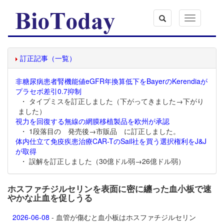
Toggle
navigation
訂正記事（一覧）
非糖尿病患者腎機能値eGFR年換算低下をBayerのKerendiaが
プラセボ差引0.7抑制
・ タイプミスを訂正しました（下がってきました→下がり
ました）
視力を回復する無線の網膜移植製品を欧州が承認
・ 1段落目の 発売後→市販品 に訂正しました。
体内仕立て免疫疾患治療CAR-TのSail社を買う選択権利をJ&J
が取得
・ 誤解を訂正しました（30億ドル弱→26億ドル弱）
ホスファチジルセリンを表面に密に纏った血小板で速
やかな止血を促しうる
2026-06-08
- 血管が傷むと血小板はホスファチジルセリン