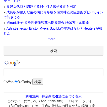
が見られた
+
良好な代謝と関連するFNIP1遺伝子変化を同定
+
成長板が傷んだ後の病的骨形成を感覚神経の阻害薬ブピバカイン
で防ぎうる
+
Mironid社が多発性嚢胞腎薬の開発資金4600万ドル調達
+
AstraZenecaとBristol Myers Squibbの交渉はないとReutersが報
じた
more...
検索
Web
BioToday
利用規約
|
特定商取引法に基づく表示
このサイトについて（About this site）：バイオトゥデイ
（BioToday.com）は、生命の仕組みの研究や人の病気（疾