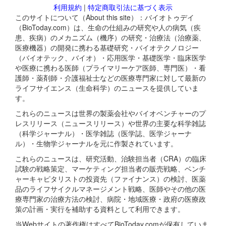
利用規約
|
特定商取引法に基づく表示
このサイトについて（About this site）：バイオトゥデイ
（BioToday.com）は、生命の仕組みの研究や人の病気（疾
患、疾病）のメカニズム（機序）の研究・治療法（治療薬、
医療機器）の開発に携わる基礎研究・バイオテクノロジー
（バイオテック、バイオ）・応用医学・基礎医学・臨床医学
や医療に携わる医師（プライマリーケア医師、専門医）・看
護師・薬剤師・介護福祉士などの医療専門家に対して最新の
ライフサイエンス（生命科学）のニュースを提供していま
す。
これらのニュースは世界の製薬会社やバイオベンチャーのプ
レスリリース（ニュースリリース）や世界の主要な科学雑誌
（科学ジャーナル）・医学雑誌（医学誌、医学ジャーナ
ル）・生物学ジャーナルを元に作製されています。
これらのニュースは、研究活動、治験担当者（CRA）の臨床
試験の戦略策定、マーケティング担当者の販売戦略、ベンチ
ャーキャピタリストの投資先（ファイナンス）の検討、医薬
品のライフサイクルマネージメント戦略、医師やその他の医
療専門家の治療方法の検討、病院・地域医療・政府の医療政
策の計画・実行を補助する資料として利用できます。
当Webサイトの著作権はすべてBioToday.comが保有していま