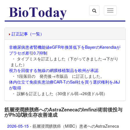
Toggle
navigation
訂正記事（一覧）
非糖尿病患者腎機能値eGFR年換算低下をBayerのKerendiaが
プラセボ差引0.7抑制
・ タイプミスを訂正しました（下がってきました→下がり
ました）
視力を回復する無線の網膜移植製品を欧州が承認
・ 1段落目の 発売後→市販品 に訂正しました。
体内仕立て免疫疾患治療CAR-TのSail社を買う選択権利をJ&J
が取得
・ 誤解を訂正しました（30億ドル弱→26億ドル弱）
筋層浸潤膀胱癌へのAstraZenecaのImfinzi術前後投与
がPh3試験生存改善達成
2026-05-15
- 筋層浸潤膀胱癌（MIBC）患者へのAstraZeneca