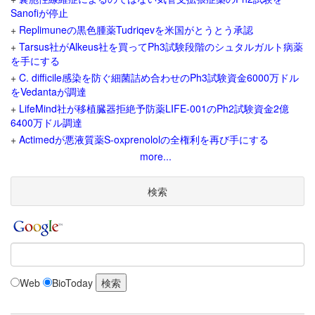
Sanofiが停止
+
Replimuneの黒色腫薬Tudriqevを米国がとうとう承認
+
Tarsus社がAlkeus社を買ってPh3試験段階のシュタルガルト病薬
を手にする
+
C. difficile感染を防ぐ細菌詰め合わせのPh3試験資金6000万ドル
をVedantaが調達
+
LifeMind社が移植臓器拒絶予防薬LIFE-001のPh2試験資金2億
6400万ドル調達
+
Actimedが悪液質薬S-oxprenololの全権利を再び手にする
more...
検索
Web
BioToday