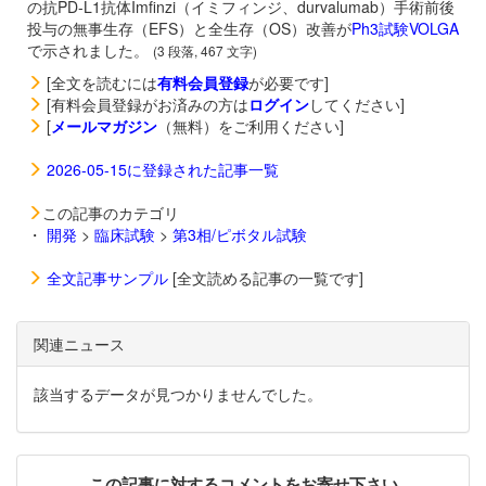
の抗PD-L1抗体
Imfinzi（イミフィンジ、durvalumab）手術前後
投与の無事生存（EFS）と全生存（OS）改善が
Ph3試験VOLGA
で示されました。
(3 段落, 467 文字)
[全文を読むには
有料会員登録
が必要です]
[有料会員登録がお済みの方は
ログイン
してください]
[
メールマガジン
（無料）をご利用ください]
2026-05-15に登録された記事一覧
この記事のカテゴリ
・
開発
>
臨床試験
>
第3相/ピボタル試験
全文記事サンプル
[全文読める記事の一覧です]
関連ニュース
該当するデータが見つかりませんでした。
この記事に対するコメントをお寄せ下さい