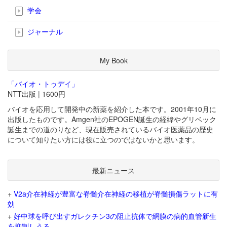
学会
ジャーナル
My Book
「バイオ・トゥデイ」
NTT出版 | 1600円
バイオを応用して開発中の新薬を紹介した本です。2001年10月に
出版したものです。Amgen社のEPOGEN誕生の経緯やグリベック
誕生までの道のりなど、現在販売されているバイオ医薬品の歴史
について知りたい方には役に立つのではないかと思います。
最新ニュース
+
V2a介在神経が豊富な脊髄介在神経の移植が脊髄損傷ラットに有
効
+
好中球を呼び出すガレクチン3の阻止抗体で網膜の病的血管新生
を抑制しうる