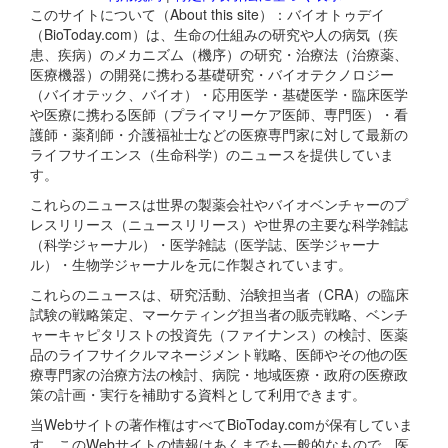
このサイトについて（About this site）：バイオトゥデイ
（BioToday.com）は、生命の仕組みの研究や人の病気（疾
患、疾病）のメカニズム（機序）の研究・治療法（治療薬、
医療機器）の開発に携わる基礎研究・バイオテクノロジー
（バイオテック、バイオ）・応用医学・基礎医学・臨床医学
や医療に携わる医師（プライマリーケア医師、専門医）・看
護師・薬剤師・介護福祉士などの医療専門家に対して最新の
ライフサイエンス（生命科学）のニュースを提供していま
す。
これらのニュースは世界の製薬会社やバイオベンチャーのプ
レスリリース（ニュースリリース）や世界の主要な科学雑誌
（科学ジャーナル）・医学雑誌（医学誌、医学ジャーナ
ル）・生物学ジャーナルを元に作製されています。
これらのニュースは、研究活動、治験担当者（CRA）の臨床
試験の戦略策定、マーケティング担当者の販売戦略、ベンチ
ャーキャピタリストの投資先（ファイナンス）の検討、医薬
品のライフサイクルマネージメント戦略、医師やその他の医
療専門家の治療方法の検討、病院・地域医療・政府の医療政
策の計画・実行を補助する資料として利用できます。
当Webサイトの著作権はすべてBioToday.comが保有していま
す。このWebサイトの情報はあくまでも一般的なもので、医