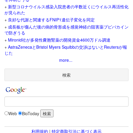
+
新型コロナウイルス感染入院患者の半数近くにウイルス再活性化
が見られた
+
良好な代謝と関連するFNIP1遺伝子変化を同定
+
成長板が傷んだ後の病的骨形成を感覚神経の阻害薬ブピバカイン
で防ぎうる
+
Mironid社が多発性嚢胞腎薬の開発資金4600万ドル調達
+
AstraZenecaとBristol Myers Squibbの交渉はないとReutersが報
じた
more...
検索
Web
BioToday
利用規約
|
特定商取引法に基づく表示