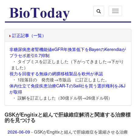
Toggle
navigation
訂正記事（一覧）
非糖尿病患者腎機能値eGFR年換算低下をBayerのKerendiaが
プラセボ差引0.7抑制
・ タイプミスを訂正しました（下がってきました→下がり
ました）
視力を回復する無線の網膜移植製品を欧州が承認
・ 1段落目の 発売後→市販品 に訂正しました。
体内仕立て免疫疾患治療CAR-TのSail社を買う選択権利をJ&J
が取得
・ 誤解を訂正しました（30億ドル弱→26億ドル弱）
GSKがEngitixと組んで肝線維症解消と関連する治療標
的を見つける
2026-06-09
- GSKがEngitixと組んで肝線維症を退縮させる治療