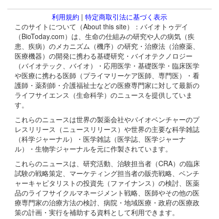
利用規約
|
特定商取引法に基づく表示
このサイトについて（About this site）：バイオトゥデイ
（BioToday.com）は、生命の仕組みの研究や人の病気（疾
患、疾病）のメカニズム（機序）の研究・治療法（治療薬、
医療機器）の開発に携わる基礎研究・バイオテクノロジー
（バイオテック、バイオ）・応用医学・基礎医学・臨床医学
や医療に携わる医師（プライマリーケア医師、専門医）・看
護師・薬剤師・介護福祉士などの医療専門家に対して最新の
ライフサイエンス（生命科学）のニュースを提供していま
す。
これらのニュースは世界の製薬会社やバイオベンチャーのプ
レスリリース（ニュースリリース）や世界の主要な科学雑誌
（科学ジャーナル）・医学雑誌（医学誌、医学ジャーナ
ル）・生物学ジャーナルを元に作製されています。
これらのニュースは、研究活動、治験担当者（CRA）の臨床
試験の戦略策定、マーケティング担当者の販売戦略、ベンチ
ャーキャピタリストの投資先（ファイナンス）の検討、医薬
品のライフサイクルマネージメント戦略、医師やその他の医
療専門家の治療方法の検討、病院・地域医療・政府の医療政
策の計画・実行を補助する資料として利用できます。