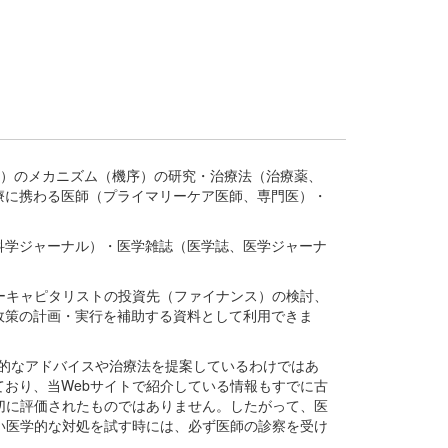
疾患、疾病）のメカニズム（機序）の研究・治療法（治療薬、
療に携わる医師（プライマリーケア医師、専門医）・
。
科学ジャーナル）・医学雑誌（医学誌、医学ジャーナ
ーキャピタリストの投資先（ファイナンス）の検討、
政策の計画・実行を補助する資料として利用できま
医学的なアドバイスや治療法を提案しているわけではあ
おり、当Webサイトで紹介している情報もすでに古
切に評価されたものではありません。したがって、医
い医学的な対処を試す時には、必ず医師の診察を受け