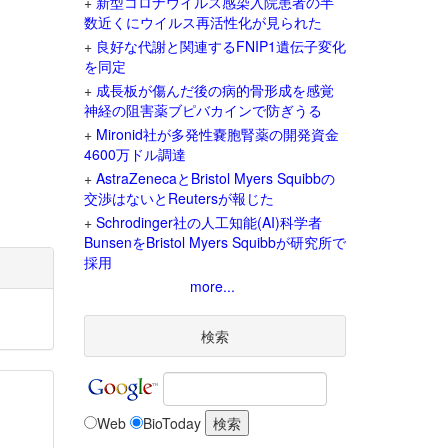
+
新型コロナウイルス感染入院患者の半
数近くにウイルス再活性化が見られた
+
良好な代謝と関連するFNIP1遺伝子変化
を同定
+
成長板が傷んだ後の病的骨形成を感覚
神経の阻害薬ブピバカインで防ぎうる
+
Mironid社が多発性嚢胞腎薬の開発資金
4600万ドル調達
+
AstraZenecaとBristol Myers Squibbの
交渉はないとReutersが報じた
+
Schrodinger社の人工知能(AI)科学者
BunsenをBristol Myers Squibbが研究所で
採用
more...
検索
Web
BioToday