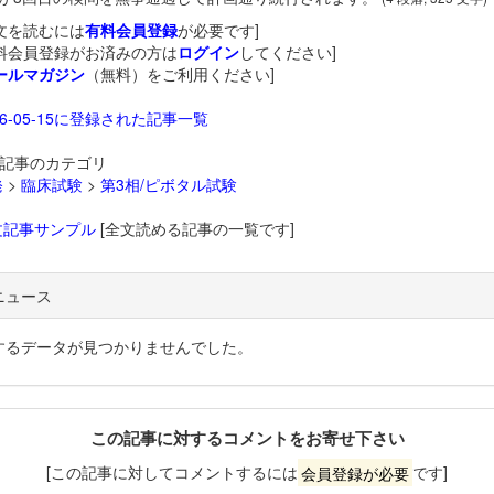
文を読むには
有料会員登録
が必要です]
料会員登録がお済みの方は
ログイン
してください]
ールマガジン
（無料）をご利用ください]
26-05-15に登録された記事一覧
記事のカテゴリ
発
>
臨床試験
>
第3相/ピボタル試験
文記事サンプル
[全文読める記事の一覧です]
ニュース
するデータが見つかりませんでした。
この記事に対するコメントをお寄せ下さい
[この記事に対してコメントするには
会員登録が必要
です]