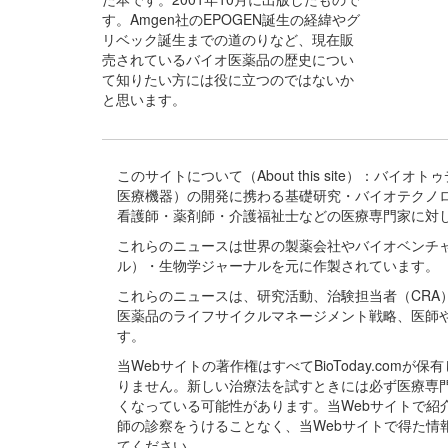
す。Amgen社のEPOGEN誕生の経緯やグ
リベック誕生までの道のりなど、現在販
売されているバイオ医薬品の歴史につい
て知りたい方には役に立つのではないか
と思います。
このサイトについて（About this site）：
医療機器）の開発に携わる基礎研究・バイオテクノ
看護師・薬剤師・介護福祉士などの医療専門家に対
これらのニュースは世界の製薬会社やバイオベンチ
ル）・生物学ジャーナルを元に作製されています。
これらのニュースは、研究活動、治験担当者（CR
医薬品のライフサイクルマネージメント戦略、医師
す。
当Webサイトの著作権はすべてBioToday.c
りません。新しい治療法を試すときには必ず医療専
くなっている可能性があります。当Webサイトで
師の診察をうけることなく、当Webサイトで得た
てください。