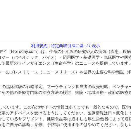
利用規約
|
特定商取引法に基づく表示
バイオトゥデイ（BioToday.com）は、生命の仕組みの研究や人の病気（
ロジー（バイオテック、バイオ）・応用医学・基礎医学・臨床医学や医
して最新のライフサイエンス（生命科学）のニュースを提供しています
ャーのプレスリリース（ニュースリリース）や世界の主要な科学雑誌（
A）の臨床試験の戦略策定、マーケティング担当者の販売戦略、ベンチャ
やその他の医療専門家の治療方法の検討、病院・地域医療・政府の医療
omが保有しています。このWebサイトの情報はあくまでも一般的なもので、
門家のアドバイスを受けるようにしてください。医療情報は日々変化して
紹介しているサプリメント、健康食品等は必ずしも厚生労働省によって適
情報をご自身の診断、治療、予防等に使用するのはやめてください。新し