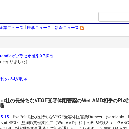
|
|
企業ニュース
医学ニュース
新着ニュース
endiaがプラセボ差引0.7抑制
→下がりました）
利をJ&Jが取得
）
oint社の長持ちなVEGF受容体阻害薬のWet AMD相手のPh
過
05-15
- EyePoint社の長持ちなVEGF受容体阻害薬
Duravyu（vorolanib、
1）の血管新生型加齢黄斑変性症（Wet AMD）相手のPh3試験2つLUGAN
IAが3回目の検問を無事通過して計画通り続行されます。
(4 段落, 325 文字)