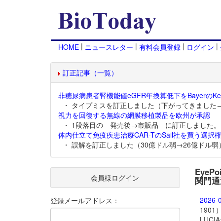
|
|
|
|
HOME
ニュースレター
有料会員登録
ログイン
訂正記事（一覧）
非糖尿病患者腎機能値eGFR年換算低下をBayerのKer
・ タイプミスを訂正しました（下がってきました
視力を回復する無線の網膜移植製品を欧州が承認
・ 1段落目の 発売後→市販品 に訂正しました。
体内仕立て免疫疾患治療CAR-TのSail社を買う選択権
・ 誤解を訂正しました（30億ドル弱→26億ドル弱
EyeP
会員様ログイン
関門通
2026-
登録メールアドレス：
190
LUC