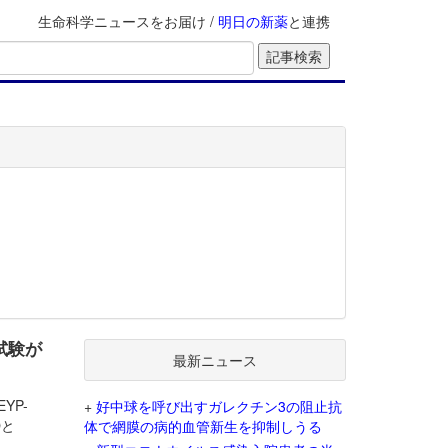
生命科学ニュースをお届け /
明日の新薬
と連携
3試験が
最新ニュース
EYP-
+
好中球を呼び出すガレクチン3の阻止抗
Oと
体で網膜の病的血管新生を抑制しうる