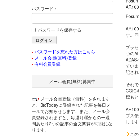
Fosu
AR1
パスワード：
Fos
AR1
パスワードを保存する
す。同
プラセ
パスワードを忘れた方はこちら
つのA
メール会員(無料)登録
ADA
有料会員登録
ていま
記され
メール会員(無料)募集中
それで
CGI
標もと
メール会員登録（無料）をされます
と、BioTodayに登録された記事を毎日メ
AR10
ールでお知らせします。また、メール会
プス伝
員登録されますと、毎週月曜からの一週
します
間あたり2つの記事の全文閲覧が可能にな
ります。
この