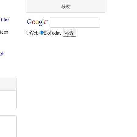
検索
1 for
otech
Web
BioToday
of