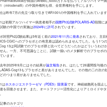
n Pharmaceuticalが韓国のAriBioに6000万ドルを払ってアルツハイマー
001（mirodenafil）の中国外権利も得、全世界権利を手にします。
un社は昨年7月の先立つ取り引きで
AR1001の中国権利を手に入れていま
001は初期アルツハイマー病患者相手の
国際Ph3試験POLARIS-AD
段階に
試験の中国での実施は
2024年に許可
されています。
ボ対照Ph2試験結果は5年近く前の
2021年11月に発表
されており、主目
DCS-CGICへのプラセボとの有意差は認められませんでした。もう1つ
S-Cog 13は同試験でのプラセボ群と比べてどうだったかはどういうわけ
せん。一方、不可思議なことに、試験一揃いのメタ解析でのプラセボの
ています。
去年2025年9月にはその結果が
論文報告
され、はたして26週間投与後のA
CもADAS-Cog13もプラセボと差がありませんでした。その他の二の次の
どのつまり差がありませんでした。
01は
ホスホジエステラーゼⅤ（PDE5）阻害薬
です。神経細胞死を阻止
達を回復させます。また、オートファジー活性化によりアミロイドやタ
。
記事のカテゴリ