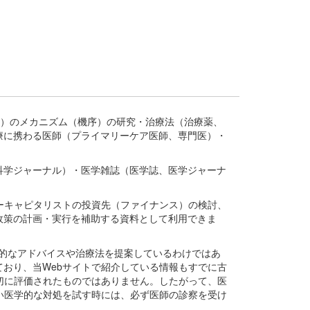
疾患、疾病）のメカニズム（機序）の研究・治療法（治療薬、
療に携わる医師（プライマリーケア医師、専門医）・
。
科学ジャーナル）・医学雑誌（医学誌、医学ジャーナ
ーキャピタリストの投資先（ファイナンス）の検討、
政策の計画・実行を補助する資料として利用できま
医学的なアドバイスや治療法を提案しているわけではあ
おり、当Webサイトで紹介している情報もすでに古
切に評価されたものではありません。したがって、医
い医学的な対処を試す時には、必ず医師の診察を受け