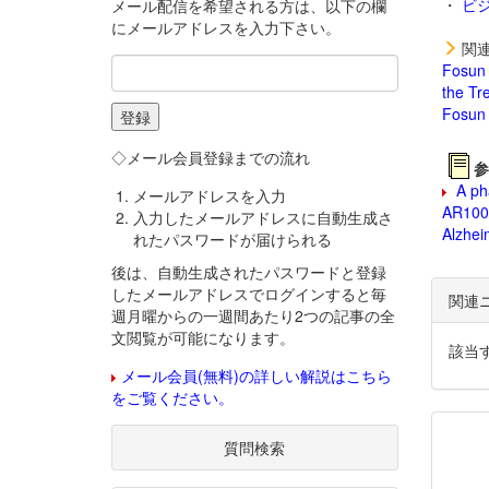
・
ビ
メール配信を希望される方は、以下の欄
にメールアドレスを入力下さい。
関連
Fosun 
the Tr
Fosun 
◇メール会員登録までの流れ
参
A pha
メールアドレスを入力
AR1001
入力したメールアドレスに自動生成さ
Alzhei
れたパスワードが届けられる
後は、自動生成されたパスワードと登録
したメールアドレスでログインすると毎
関連
週月曜からの一週間あたり2つの記事の全
文閲覧が可能になります。
該当
メール会員(無料)の詳しい解説はこちら
をご覧ください。
質問検索