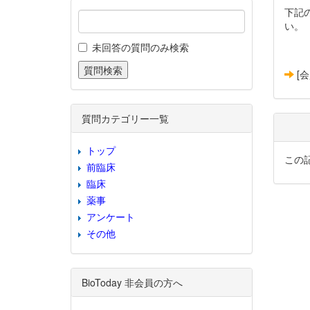
下記
い。
未回答の質問のみ検索
[
質問カテゴリー一覧
トップ
この
前臨床
臨床
薬事
アンケート
その他
BioToday 非会員の方へ