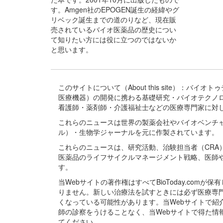
す。Amgen社のEPOGEN誕生の経緯やグ
リベック誕生までの道のりなど、現在販
売されているバイオ医薬品の歴史につい
て知りたい方には役に立つのではないか
と思います。
このサイトについて（About this site）：
医療機器）の開発に携わる基礎研究・バイオテクノ
看護師・薬剤師・介護福祉士などの医療専門家に対
これらのニュースは世界の製薬会社やバイオベンチ
ル）・生物学ジャーナルを元に作製されています。
これらのニュースは、研究活動、治験担当者（CR
医薬品のライフサイクルマネージメント戦略、医師
す。
当Webサイトの著作権はすべてBioToday.c
りません。新しい治療法を試すときには必ず医療専
くなっている可能性があります。当Webサイトで
師の診察をうけることなく、当Webサイトで得た
てください。