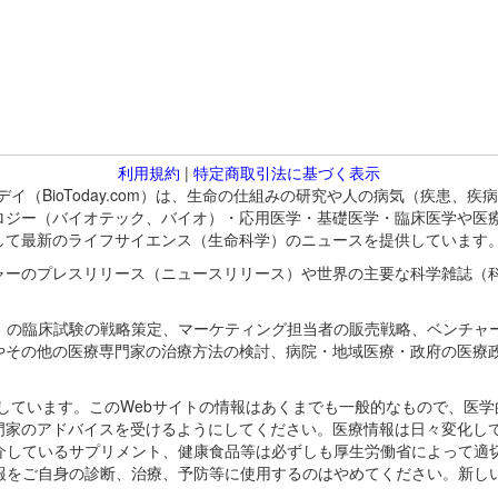
利用規約
|
特定商取引法に基づく表示
バイオトゥデイ（BioToday.com）は、生命の仕組みの研究や人の病気（
ロジー（バイオテック、バイオ）・応用医学・基礎医学・臨床医学や医
して最新のライフサイエンス（生命科学）のニュースを提供しています
ャーのプレスリリース（ニュースリリース）や世界の主要な科学雑誌（
A）の臨床試験の戦略策定、マーケティング担当者の販売戦略、ベンチャ
やその他の医療専門家の治療方法の検討、病院・地域医療・政府の医療
omが保有しています。このWebサイトの情報はあくまでも一般的なもので、
門家のアドバイスを受けるようにしてください。医療情報は日々変化して
紹介しているサプリメント、健康食品等は必ずしも厚生労働省によって適
情報をご自身の診断、治療、予防等に使用するのはやめてください。新し