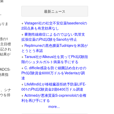
病薬
最新ニュース
す。
+
Vistagen社の社交不安症薬fasedienolの
ありま
2回点鼻も有意効果なし
+
嚢胞性線維症によるのではない気管支
標の1
拡張症薬のPh2試験をSanofiが停止
の主目標
+
Replimuneの黒色腫薬Tudriqevを米国が
か記され
とうとう承認
結果が
+
Tarsus社がAlkeus社を買ってPh3試験段
階のシュタルガルト病薬を手にする
+
C. difficile感染を防ぐ細菌詰め合わせの
DCS-
Ph3試験資金6000万ドルをVedantaが調
効果指
達
+
LifeMind社が移植臓器拒絶予防薬LIFE-
001のPh2試験資金2億6400万ドル調達
し、シナ
ウを排
+
Actimedが悪液質薬S-oxprenololの全権
利を再び手にする
more...