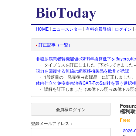
|
|
|
|
HOME
ニュースレター
有料会員登録
ログイン
訂正記事（一覧）
非糖尿病患者腎機能値eGFR年換算低下をBayerのKer
・ タイプミスを訂正しました（下がってきました
視力を回復する無線の網膜移植製品を欧州が承認
・ 1段落目の 発売後→市販品 に訂正しました。
体内仕立て免疫疾患治療CAR-TのSail社を買う選択権
・ 誤解を訂正しました（30億ドル弱→26億ドル弱
Fosu
会員様ログイン
権利取
Free!
登録メールアドレス：
2026-