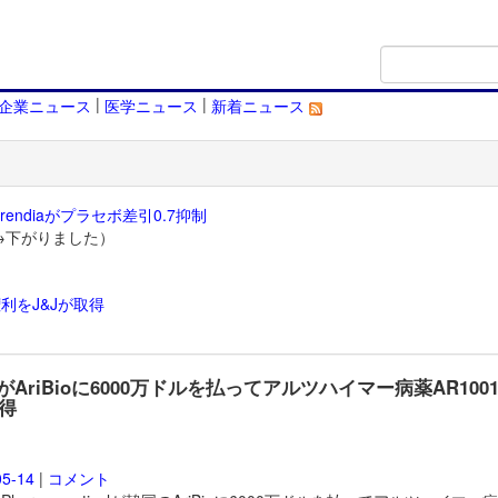
|
|
企業ニュース
医学ニュース
新着ニュース
endiaがプラセボ差引0.7抑制
→下がりました）
利をJ&Jが取得
）
nがAriBioに6000万ドルを払ってアルツハイマー病薬AR100
得
05-14
|
コメント