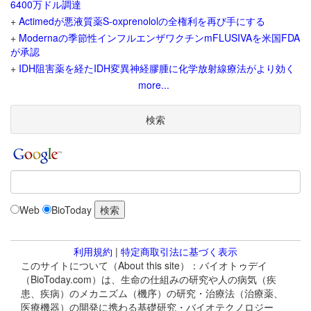
6400万ドル調達
+
Actimedが悪液質薬S-oxprenololの全権利を再び手にする
+
Modernaの季節性インフルエンザワクチンmFLUSIVAを米国FDA
が承認
+
IDH阻害薬を経たIDH変異神経膠腫に化学放射線療法がより効く
more...
検索
Web
BioToday
利用規約
|
特定商取引法に基づく表示
このサイトについて（About this site）：バイオトゥデイ
（BioToday.com）は、生命の仕組みの研究や人の病気（疾
患、疾病）のメカニズム（機序）の研究・治療法（治療薬、
医療機器）の開発に携わる基礎研究・バイオテクノロジー