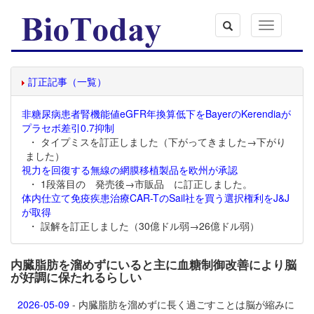
Toggle
navigation
訂正記事（一覧）
非糖尿病患者腎機能値eGFR年換算低下をBayerのKerendiaが
プラセボ差引0.7抑制
・ タイプミスを訂正しました（下がってきました→下がり
ました）
視力を回復する無線の網膜移植製品を欧州が承認
・ 1段落目の 発売後→市販品 に訂正しました。
体内仕立て免疫疾患治療CAR-TのSail社を買う選択権利をJ&J
が取得
・ 誤解を訂正しました（30億ドル弱→26億ドル弱）
内臓脂肪を溜めずにいると主に血糖制御改善により脳
が好調に保たれるらしい
2026-05-09
- 内臓脂肪を溜めずに長く過ごすことは脳が縮みに