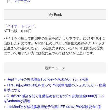
ジャーナル
My Book
「バイオ・トゥデイ」
NTT出版 | 1600円
バイオを応用して開発中の新薬を紹介した本です。2001年10月に
出版したものです。Amgen社のEPOGEN誕生の経緯やグリベック
誕生までの道のりなど、現在販売されているバイオ医薬品の歴史
について知りたい方には役に立つのではないかと思います。
最新ニュース
+
Replimuneの黒色腫薬Tudriqevを米国がとうとう承認
+
Tarsus社がAlkeus社を買ってPh3試験段階のシュタルガルト病薬
を手にする
+
C. difficile感染を防ぐ細菌詰め合わせのPh3試験資金6000万ドル
をVedantaが調達
+
LifeMind社が移植臓器拒絶予防薬LIFE-001のPh2試験資金2億