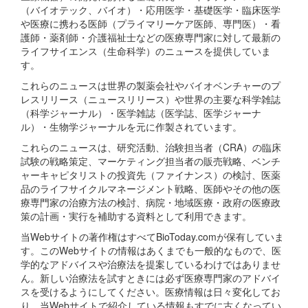
（バイオテック、バイオ）・応用医学・基礎医学・臨床医学
や医療に携わる医師（プライマリーケア医師、専門医）・看
護師・薬剤師・介護福祉士などの医療専門家に対して最新の
ライフサイエンス（生命科学）のニュースを提供していま
す。
これらのニュースは世界の製薬会社やバイオベンチャーのプ
レスリリース（ニュースリリース）や世界の主要な科学雑誌
（科学ジャーナル）・医学雑誌（医学誌、医学ジャーナ
ル）・生物学ジャーナルを元に作製されています。
これらのニュースは、研究活動、治験担当者（CRA）の臨床
試験の戦略策定、マーケティング担当者の販売戦略、ベンチ
ャーキャピタリストの投資先（ファイナンス）の検討、医薬
品のライフサイクルマネージメント戦略、医師やその他の医
療専門家の治療方法の検討、病院・地域医療・政府の医療政
策の計画・実行を補助する資料として利用できます。
当Webサイトの著作権はすべてBioToday.comが保有していま
す。このWebサイトの情報はあくまでも一般的なもので、医
学的なアドバイスや治療法を提案しているわけではありませ
ん。新しい治療法を試すときには必ず医療専門家のアドバイ
スを受けるようにしてください。医療情報は日々変化してお
り、当Webサイトで紹介している情報もすでに古くなってい