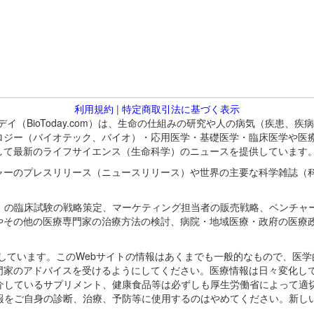
利用規約
|
特定商取引法に基づく表示
バイオトゥデイ（BioToday.com）は、生命の仕組みの研究や人の病気（
ロジー（バイオテック、バイオ）・応用医学・基礎医学・臨床医学や医
して最新のライフサイエンス（生命科学）のニュースを提供しています
ャーのプレスリリース（ニュースリリース）や世界の主要な科学雑誌（
A）の臨床試験の戦略策定、マーケティング担当者の販売戦略、ベンチャ
やその他の医療専門家の治療方法の検討、病院・地域医療・政府の医療
omが保有しています。このWebサイトの情報はあくまでも一般的なもので、
門家のアドバイスを受けるようにしてください。医療情報は日々変化して
紹介しているサプリメント、健康食品等は必ずしも厚生労働省によって適
情報をご自身の診断、治療、予防等に使用するのはやめてください。新し