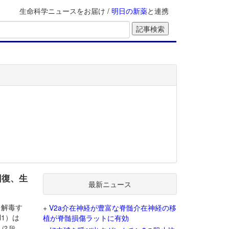
生命科学ニュースをお届け /
明日の新薬
と連携
回復、生
最新ニュース
を解毒す
+
V2a介在神経が豊富な脊髄介在神経の移
1）は
植が脊髄損傷ラットに有効
。
(2 段