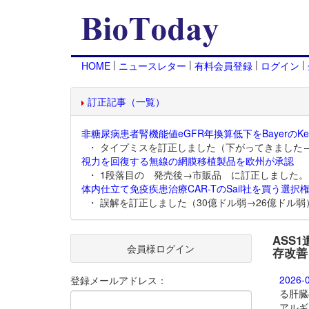
|
|
|
|
HOME
ニュースレター
有料会員登録
ログイン
訂正記事（一覧）
非糖尿病患者腎機能値eGFR年換算低下をBayerのKer
・ タイプミスを訂正しました（下がってきました
視力を回復する無線の網膜移植製品を欧州が承認
・ 1段落目の 発売後→市販品 に訂正しました。
体内仕立て免疫疾患治療CAR-TのSail社を買う選択権
・ 誤解を訂正しました（30億ドル弱→26億ドル弱
ASS
会員様ログイン
存改善
2026-
登録メールアドレス：
る肝臓
アルギ