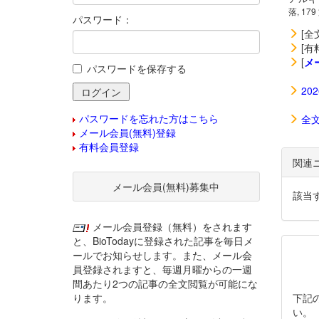
落, 179
パスワード：
[全
[有
[
メ
パスワードを保存する
20
パスワードを忘れた方はこちら
全
メール会員(無料)登録
有料会員登録
関連
メール会員(無料)募集中
該当
メール会員登録（無料）をされます
と、BioTodayに登録された記事を毎日メ
ールでお知らせします。また、メール会
員登録されますと、毎週月曜からの一週
間あたり2つの記事の全文閲覧が可能にな
ります。
下記
い。