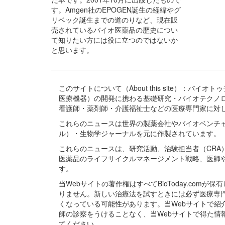
す。Amgen社のEPOGEN誕生の経緯やグ
リベック誕生までの道のりなど、現在販
売されているバイオ医薬品の歴史につい
て知りたい方には役に立つのではないか
と思います。
このサイトについて（About this site）：
医療機器）の開発に携わる基礎研究・バイオテクノ
看護師・薬剤師・介護福祉士などの医療専門家に対
これらのニュースは世界の製薬会社やバイオベンチ
ル）・生物学ジャーナルを元に作製されています。
これらのニュースは、研究活動、治験担当者（CR
医薬品のライフサイクルマネージメント戦略、医師
す。
当Webサイトの著作権はすべてBioToday.c
りません。新しい治療法を試すときには必ず医療専
くなっている可能性があります。当Webサイトで
師の診察をうけることなく、当Webサイトで得た
てください。