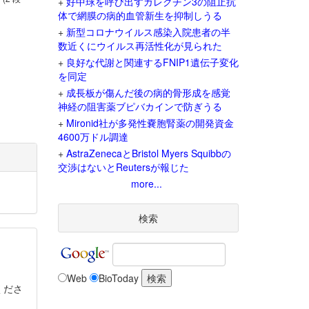
+
好中球を呼び出すガレクチン3の阻止抗
体で網膜の病的血管新生を抑制しうる
+
新型コロナウイルス感染入院患者の半
数近くにウイルス再活性化が見られた
+
良好な代謝と関連するFNIP1遺伝子変化
を同定
+
成長板が傷んだ後の病的骨形成を感覚
神経の阻害薬ブピバカインで防ぎうる
+
Mironid社が多発性嚢胞腎薬の開発資金
4600万ドル調達
+
AstraZenecaとBristol Myers Squibbの
交渉はないとReutersが報じた
more...
検索
Web
BioToday
くださ