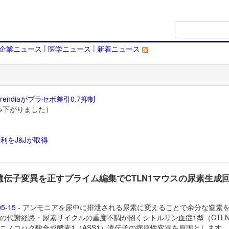
|
|
企業ニュース
医学ニュース
新着ニュース
endiaがプラセボ差引0.7抑制
→下がりました）
利をJ&Jが取得
）
1遺伝子変異を正すプライム編集でCTLN1マウスの尿素生成
05-15
- アンモニアを尿中に排泄される尿素に変えることで余分な窒素
の代謝経路・尿素サイクルの重度不調が招くシトルリン血症1型（CTLN
ニノコハク酸合成酵素1（ASS1）遺伝子の病原性変異を原因とします