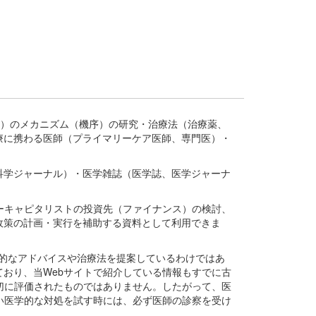
疾患、疾病）のメカニズム（機序）の研究・治療法（治療薬、
療に携わる医師（プライマリーケア医師、専門医）・
。
科学ジャーナル）・医学雑誌（医学誌、医学ジャーナ
ーキャピタリストの投資先（ファイナンス）の検討、
政策の計画・実行を補助する資料として利用できま
医学的なアドバイスや治療法を提案しているわけではあ
おり、当Webサイトで紹介している情報もすでに古
切に評価されたものではありません。したがって、医
い医学的な対処を試す時には、必ず医師の診察を受け