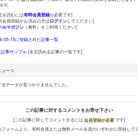
 文字)
文を読むには
有料会員登録
が必要です]
料会員登録がお済みの方は
ログイン
してください]
ールマガジン
（無料）をご利用ください]
26-05-15に登録された記事一覧
文記事サンプル
[全文読める記事の一覧です]
ニュース
するデータが見つかりませんでした。
この記事に対するコメントをお寄せ下さい
[この記事に対してコメントするには
会員登録が必要
です]
のフォームより、有料会員または無料メール会員のいずれかに登録して