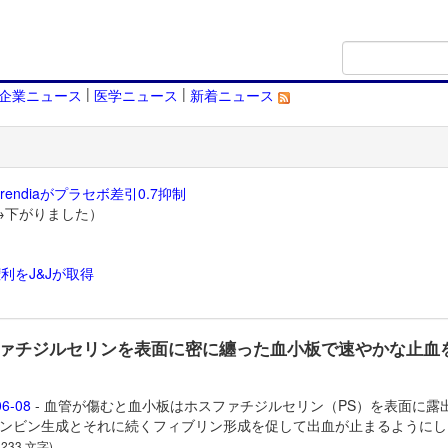
|
|
企業ニュース
医学ニュース
新着ニュース
endiaがプラセボ差引0.7抑制
→下がりました）
利をJ&Jが取得
）
ァチジルセリンを表面に密に纏った血小板で速やかな止血
06-08
- 血管が傷むと血小板はホスファチジルセリン（PS）を表面に露
ンビン生成とそれに続くフィブリン形成を促して出血が止まるようにし
 233 文字)