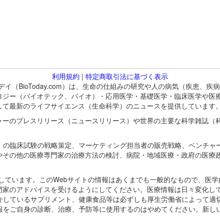
利用規約
|
特定商取引法に基づく表示
バイオトゥデイ（BioToday.com）は、生命の仕組みの研究や人の病気（
ロジー（バイオテック、バイオ）・応用医学・基礎医学・臨床医学や医
して最新のライフサイエンス（生命科学）のニュースを提供しています
ャーのプレスリリース（ニュースリリース）や世界の主要な科学雑誌（
A）の臨床試験の戦略策定、マーケティング担当者の販売戦略、ベンチャ
やその他の医療専門家の治療方法の検討、病院・地域医療・政府の医療
omが保有しています。このWebサイトの情報はあくまでも一般的なもので、
門家のアドバイスを受けるようにしてください。医療情報は日々変化して
紹介しているサプリメント、健康食品等は必ずしも厚生労働省によって適
情報をご自身の診断、治療、予防等に使用するのはやめてください。新し