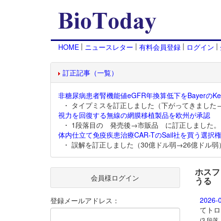
|
|
|
|
HOME
ニュースレター
有料会員登録
ログイン
訂正記事（一覧）
非糖尿病患者腎機能値eGFR年換算低下をBayerのKer
・ タイプミスを訂正しました（下がってきました
視力を回復する無線の網膜移植製品を欧州が承認
・ 1段落目の 発売後→市販品 に訂正しました。
体内仕立て免疫疾患治療CAR-TのSail社を買う選択権
・ 誤解を訂正しました（30億ドル弱→26億ドル弱
ホスフ
会員様ログイン
うる
2026-
登録メールアドレス：
てトロ
(3 段落,