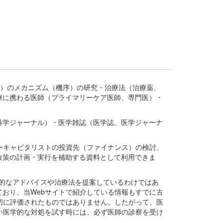
疾患、疾病）のメカニズム（機序）の研究・治療法（治療薬、
療に携わる医師（プライマリーケア医師、専門医）・
。
科学ジャーナル）・医学雑誌（医学誌、医学ジャーナ
ーキャピタリストの投資先（ファイナンス）の検討、
政策の計画・実行を補助する資料として利用できま
医学的なアドバイスや治療法を提案しているわけではあ
おり、当Webサイトで紹介している情報もすでに古
切に評価されたものではありません。したがって、医
い医学的な対処を試す時には、必ず医師の診察を受け