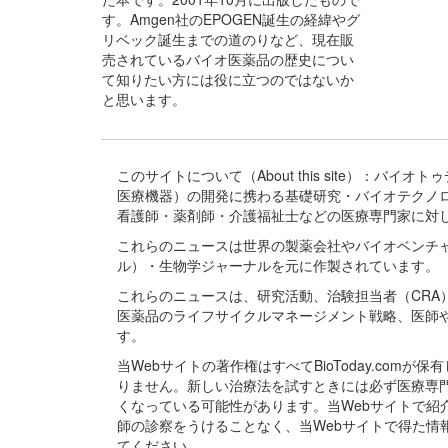
す。Amgen社のEPOGEN誕生の経緯やグ
リベック誕生までの道のりなど、現在販
売されているバイオ医薬品の歴史につい
て知りたい方には役に立つのではないか
と思います。
このサイトについて（About this site）：
医療機器）の開発に携わる基礎研究・バイオテクノ
看護師・薬剤師・介護福祉士などの医療専門家に対
これらのニュースは世界の製薬会社やバイオベンチ
ル）・生物学ジャーナルを元に作製されています。
これらのニュースは、研究活動、治験担当者（CR
医薬品のライフサイクルマネージメント戦略、医師
す。
当Webサイトの著作権はすべてBioToday.c
りません。新しい治療法を試すときには必ず医療専
くなっている可能性があります。当Webサイトで
師の診察をうけることなく、当Webサイトで得た
てください。