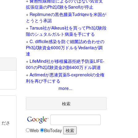
+
嚢胞性線維症によるのではない気管支
拡張症薬のPh2試験をSanofiが停止
+
Replimuneの黒色腫薬Tudriqevを米国が
とうとう承認
+
Tarsus社がAlkeus社を買ってPh3試験段
階のシュタルガルト病薬を手にする
+
C. difficile感染を防ぐ細菌詰め合わせの
Ph3試験資金6000万ドルをVedantaが調
達
+
LifeMind社が移植臓器拒絶予防薬LIFE-
001のPh2試験資金2億6400万ドル調達
+
Actimedが悪液質薬S-oxprenololの全権
利を再び手にする
more...
検索
くださ
Web
BioToday