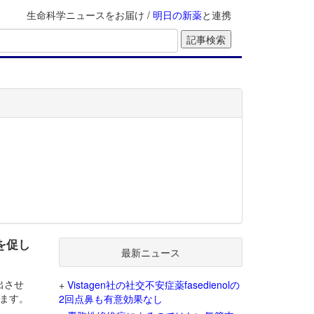
生命科学ニュースをお届け /
明日の新薬
と連携
を促し
最新ニュース
出させ
+
Vistagen社の社交不安症薬fasedienolの
ます。
2回点鼻も有意効果なし