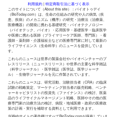
利用規約
|
特定商取引法に基づく表示
このサイトについて（About this site）：バイオトゥデイ
（BioToday.com）は、生命の仕組みの研究や人の病気（疾
患、疾病）のメカニズム（機序）の研究・治療法（治療薬、
医療機器）の開発に携わる基礎研究・バイオテクノロジー
（バイオテック、バイオ）・応用医学・基礎医学・臨床医学
や医療に携わる医師（プライマリーケア医師、専門医）・看
護師・薬剤師・介護福祉士などの医療専門家に対して最新の
ライフサイエンス（生命科学）のニュースを提供していま
す。
これらのニュースは世界の製薬会社やバイオベンチャーのプ
レスリリース（ニュースリリース）や世界の主要な科学雑誌
（科学ジャーナル）・医学雑誌（医学誌、医学ジャーナ
ル）・生物学ジャーナルを元に作製されています。
これらのニュースは、研究活動、治験担当者（CRA）の臨床
試験の戦略策定、マーケティング担当者の販売戦略、ベンチ
ャーキャピタリストの投資先（ファイナンス）の検討、医薬
品のライフサイクルマネージメント戦略、医師やその他の医
療専門家の治療方法の検討、病院・地域医療・政府の医療政
策の計画・実行を補助する資料として利用できます。
当Webサイトの著作権はすべてBioToday.comが保有していま