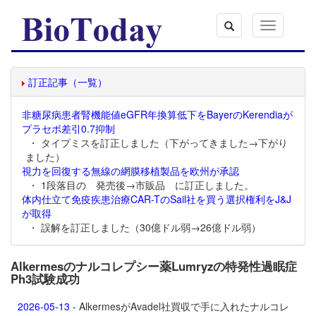
Toggle
navigation
訂正記事（一覧）
非糖尿病患者腎機能値eGFR年換算低下をBayerのKerendiaが
プラセボ差引0.7抑制
・ タイプミスを訂正しました（下がってきました→下がり
ました）
視力を回復する無線の網膜移植製品を欧州が承認
・ 1段落目の 発売後→市販品 に訂正しました。
体内仕立て免疫疾患治療CAR-TのSail社を買う選択権利をJ&J
が取得
・ 誤解を訂正しました（30億ドル弱→26億ドル弱）
Alkermesのナルコレプシー薬Lumryzの特発性過眠症
Ph3試験成功
2026-05-13
- AlkermesがAvadel社買収で手に入れたナルコレ