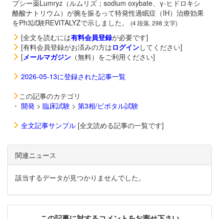
プシー薬Lumryz（ルムリズ；sodium oxybate、γ-ヒドロキシ
酪酸ナトリウム）が腕を振るって特発性過眠症（IH）治療効果
をPh3試験REVITALYZで示しました。
(4 段落, 298 文字)
[全文を読むには
有料会員登録
が必要です]
[有料会員登録がお済みの方は
ログイン
してください]
[
メールマガジン
（無料）をご利用ください]
2026-05-13に登録された記事一覧
この記事のカテゴリ
・
開発
>
臨床試験
>
第3相/ピボタル試験
全文記事サンプル
[全文読める記事の一覧です]
関連ニュース
該当するデータが見つかりませんでした。
この記事に対するコメントをお寄せ下さい