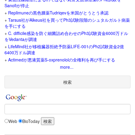
Sanofiが停止
+
Replimuneの黒色腫薬Tudriqevを米国がとうとう承認
+
Tarsus社がAlkeus社を買ってPh3試験段階のシュタルガルト病薬
を手にする
+
C. difficile感染を防ぐ細菌詰め合わせのPh3試験資金6000万ドル
をVedantaが調達
+
LifeMind社が移植臓器拒絶予防薬LIFE-001のPh2試験資金2億
6400万ドル調達
+
Actimedが悪液質薬S-oxprenololの全権利を再び手にする
more...
検索
Web
BioToday