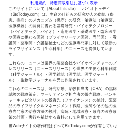
利用規約
|
特定商取引法に基づく表示
このサイトについて（About this site）：バイオトゥデイ
（BioToday.com）は、生命の仕組みの研究や人の病気（疾
患、疾病）のメカニズム（機序）の研究・治療法（治療薬、
医療機器）の開発に携わる基礎研究・バイオテクノロジー
（バイオテック、バイオ）・応用医学・基礎医学・臨床医学
や医療に携わる医師（プライマリーケア医師、専門医）・看
護師・薬剤師・介護福祉士などの医療専門家に対して最新の
ライフサイエンス（生命科学）のニュースを提供していま
す。
これらのニュースは世界の製薬会社やバイオベンチャーのプ
レスリリース（ニュースリリース）や世界の主要な科学雑誌
（科学ジャーナル）・医学雑誌（医学誌、医学ジャーナ
ル）・生物学ジャーナルを元に作製されています。
これらのニュースは、研究活動、治験担当者（CRA）の臨床
試験の戦略策定、マーケティング担当者の販売戦略、ベンチ
ャーキャピタリストの投資先（ファイナンス）の検討、医薬
品のライフサイクルマネージメント戦略、医師やその他の医
療専門家の治療方法の検討、病院・地域医療・政府の医療政
策の計画・実行を補助する資料として利用できます。
当Webサイトの著作権はすべてBioToday.comが保有していま