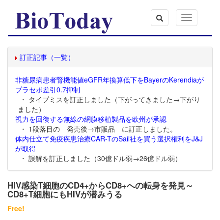
Toggle
navigation
訂正記事（一覧）
非糖尿病患者腎機能値eGFR年換算低下をBayerのKerendiaが
プラセボ差引0.7抑制
・ タイプミスを訂正しました（下がってきました→下がり
ました）
視力を回復する無線の網膜移植製品を欧州が承認
・ 1段落目の 発売後→市販品 に訂正しました。
体内仕立て免疫疾患治療CAR-TのSail社を買う選択権利をJ&J
が取得
・ 誤解を訂正しました（30億ドル弱→26億ドル弱）
HIV感染T細胞のCD4+からCD8+への転身を発見～
CD8+T細胞にもHIVが潜みうる
Free!