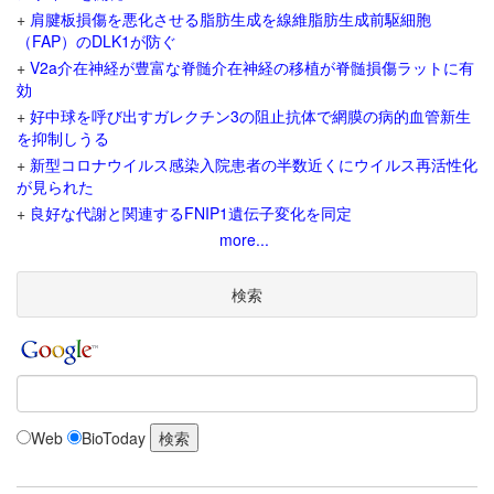
+
肩腱板損傷を悪化させる脂肪生成を線維脂肪生成前駆細胞
（FAP）のDLK1が防ぐ
+
V2a介在神経が豊富な脊髄介在神経の移植が脊髄損傷ラットに有
効
+
好中球を呼び出すガレクチン3の阻止抗体で網膜の病的血管新生
を抑制しうる
+
新型コロナウイルス感染入院患者の半数近くにウイルス再活性化
が見られた
+
良好な代謝と関連するFNIP1遺伝子変化を同定
more...
検索
Web
BioToday