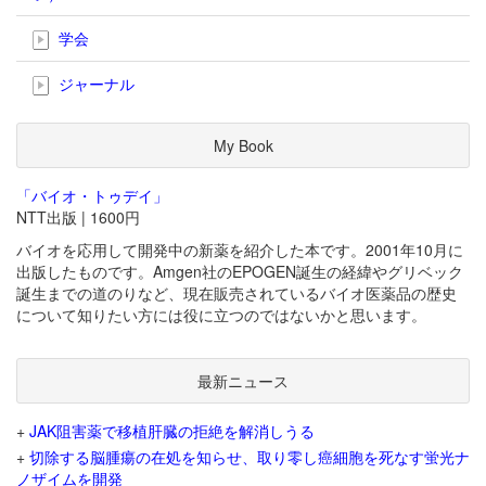
学会
ジャーナル
My Book
「バイオ・トゥデイ」
NTT出版 | 1600円
バイオを応用して開発中の新薬を紹介した本です。2001年10月に
出版したものです。Amgen社のEPOGEN誕生の経緯やグリベック
誕生までの道のりなど、現在販売されているバイオ医薬品の歴史
について知りたい方には役に立つのではないかと思います。
最新ニュース
+
JAK阻害薬で移植肝臓の拒絶を解消しうる
+
切除する脳腫瘍の在処を知らせ、取り零し癌細胞を死なす蛍光ナ
ノザイムを開発