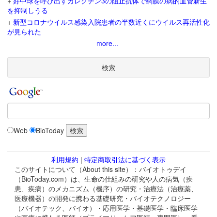
+
好中球を呼び出すガレクチン3の阻止抗体で網膜の病的血管新生
を抑制しうる
+
新型コロナウイルス感染入院患者の半数近くにウイルス再活性化
が見られた
more...
検索
Web
BioToday
利用規約
|
特定商取引法に基づく表示
このサイトについて（About this site）：バイオトゥデイ
（BioToday.com）は、生命の仕組みの研究や人の病気（疾
患、疾病）のメカニズム（機序）の研究・治療法（治療薬、
医療機器）の開発に携わる基礎研究・バイオテクノロジー
（バイオテック、バイオ）・応用医学・基礎医学・臨床医学