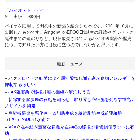
「バイオ・トゥデイ」
NTT出版 | 1600円
バイオを応用して開発中の新薬を紹介した本です。2001年10月に
出版したものです。Amgen社のEPOGEN誕生の経緯やグリベック
誕生までの道のりなど、現在販売されているバイオ医薬品の歴史
について知りたい方には役に立つのではないかと思います。
最新ニュース
+
バクテロイデス細菌による胆汁酸塩代謝亢進が食物アレルギーを
抑制するらしい
+
JAK阻害薬で移植肝臓の拒絶を解消しうる
+
切除する脳腫瘍の在処を知らせ、取り零し癌細胞を死なす蛍光ナ
ノザイムを開発
+
肩腱板損傷を悪化させる脂肪生成を線維脂肪生成前駆細胞
（FAP）のDLK1が防ぐ
+
V2a介在神経が豊富な脊髄介在神経の移植が脊髄損傷ラットに有
効