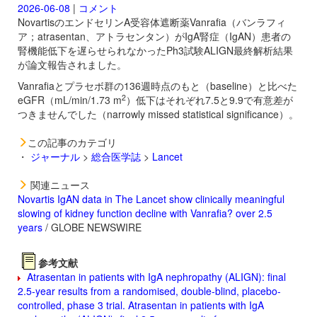
2026-06-08
|
コメント
NovartisのエンドセリンA受容体遮断薬
Vanrafia（バンラフィ
ア；atrasentan、アトラセンタン）がIgA腎症（IgAN）患者の
腎機能低下を遅らせられなかったPh3試験ALIGN最終解析結果
が論文報告されました。
Vanrafiaとプラセボ群の136週時点のもと（baseline）と比べた
2
eGFR（mL/min/1.73 m
）低下はそれぞれ7.5と9.9で有意差が
つきませんでした（narrowly missed statistical significance）。
この記事のカテゴリ
・
ジャーナル
>
総合医学誌
>
Lancet
関連ニュース
Novartis IgAN data in The Lancet show clinically meaningful
slowing of kidney function decline with Vanrafia? over 2.5
years
/ GLOBE NEWSWIRE
参考文献
Atrasentan in patients with IgA nephropathy (ALIGN): final
2.5-year results from a randomised, double-blind, placebo-
controlled, phase 3 trial. Atrasentan in patients with IgA