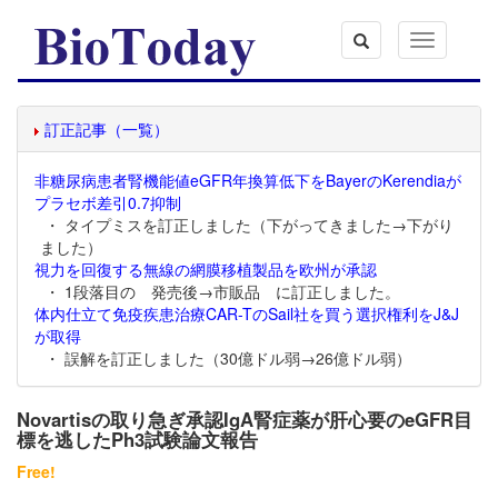
Toggle
navigation
訂正記事（一覧）
非糖尿病患者腎機能値eGFR年換算低下をBayerのKerendiaが
プラセボ差引0.7抑制
・ タイプミスを訂正しました（下がってきました→下がり
ました）
視力を回復する無線の網膜移植製品を欧州が承認
・ 1段落目の 発売後→市販品 に訂正しました。
体内仕立て免疫疾患治療CAR-TのSail社を買う選択権利をJ&J
が取得
・ 誤解を訂正しました（30億ドル弱→26億ドル弱）
Novartisの取り急ぎ承認IgA腎症薬が肝心要のeGFR目
標を逃したPh3試験論文報告
Free!