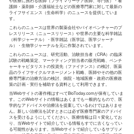
や医療に携わる医師（プライマリーケア医師、専門医）・看
護師・薬剤師・介護福祉士などの医療専門家に対して最新の
ライフサイエンス（生命科学）のニュースを提供していま
す。
これらのニュースは世界の製薬会社やバイオベンチャーのプ
レスリリース（ニュースリリース）や世界の主要な科学雑誌
（科学ジャーナル）・医学雑誌（医学誌、医学ジャーナ
ル）・生物学ジャーナルを元に作製されています。
これらのニュースは、研究活動、治験担当者（CRA）の臨床
試験の戦略策定、マーケティング担当者の販売戦略、ベンチ
ャーキャピタリストの投資先（ファイナンス）の検討、医薬
品のライフサイクルマネージメント戦略、医師やその他の医
療専門家の治療方法の検討、病院・地域医療・政府の医療政
策の計画・実行を補助する資料として利用できます。
当Webサイトの著作権はすべてBioToday.comが保有していま
す。このWebサイトの情報はあくまでも一般的なもので、医
学的なアドバイスや治療法を提案しているわけではありませ
ん。新しい治療法を試すときには必ず医療専門家のアドバイ
スを受けるようにしてください。医療情報は日々変化してお
り、当Webサイトで紹介している情報もすでに古くなってい
る可能性があります。当Webサイトで紹介しているサプリメ