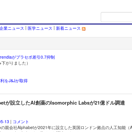
|
|
企業ニュース
医学ニュース
新着ニュース
endiaがプラセボ差引0.7抑制
→下がりました）
利をJ&Jが取得
）
abetが設立したAI創薬のIsomorphic Labsが21億ドル調達
05-13
|
コメント
gleの親会社Alphabetが2021年に設立した英国ロンドン拠点の人工知能（A