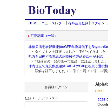
|
|
|
|
HOME
ニュースレター
有料会員登録
ログイン
訂正記事（一覧）
非糖尿病患者腎機能値eGFR年換算低下をBayerのKer
・ タイプミスを訂正しました（下がってきました
視力を回復する無線の網膜移植製品を欧州が承認
・ 1段落目の 発売後→市販品 に訂正しました。
体内仕立て免疫疾患治療CAR-TのSail社を買う選択権
・ 誤解を訂正しました（30億ドル弱→26億ドル弱
Alph
会員様ログイン
Free!
登録メールアドレス：
2026-
Goo