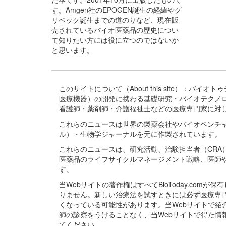
す。Amgen社のEPOGEN誕生の経緯やグ
リベック誕生までの道のりなど、現在販
売されているバイオ医薬品の歴史につい
て知りたい方には役に立つのではないか
と思います。
このサイトについて（About this site）：
医療機器）の開発に携わる基礎研究・バイオテクノ
看護師・薬剤師・介護福祉士などの医療専門家に対
これらのニュースは世界の製薬会社やバイオベンチ
ル）・生物学ジャーナルを元に作製されています。
これらのニュースは、研究活動、治験担当者（CR
医薬品のライフサイクルマネージメント戦略、医師
す。
当Webサイトの著作権はすべてBioToday.c
りません。新しい治療法を試すときには必ず医療専
くなっている可能性があります。当Webサイトで
師の診察をうけることなく、当Webサイトで得た
てください。