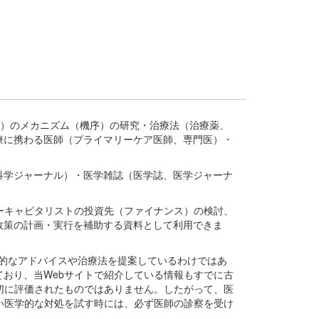
疾患、疾病）のメカニズム（機序）の研究・治療法（治療薬、
療に携わる医師（プライマリーケア医師、専門医）・
。
科学ジャーナル）・医学雑誌（医学誌、医学ジャーナ
ーキャピタリストの投資先（ファイナンス）の検討、
政策の計画・実行を補助する資料として利用できま
医学的なアドバイスや治療法を提案しているわけではあ
おり、当Webサイトで紹介している情報もすでに古
切に評価されたものではありません。したがって、医
い医学的な対処を試す時には、必ず医師の診察を受け