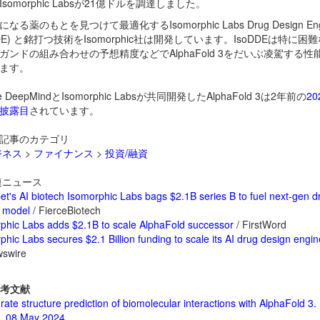
somorphic Labsが21億ドルを調達しました。
なる薬のもとを見つけて最適化するIsomorphic Labs Drug Design Eng
DDE) と銘打つ技術をIsomorphic社は開発しています。IsoDDEは特に困
ガンドの組み合わせの予想精度などでAlphaFold 3をだいぶ凌駕する性
ます。
le DeepMindとIsomorphic Labsが共同開発したAlphaFold 3は2年前の
20
披露目
されています。
記事のカテゴリ
ジネス
>
ファイナンス
>
投資/融資
ニュース
et's AI biotech Isomorphic Labs bags $2.1B series B to fuel next-gen d
 model
/ FierceBiotech
phic Labs adds $2.1B to scale AlphaFold successor
/ FirstWord
phic Labs secures $2.1 Billion funding to scale its AI drug design engi
swire
考文献
ate structure prediction of biomolecular interactions with AlphaFold 3.
. 08 May 2024