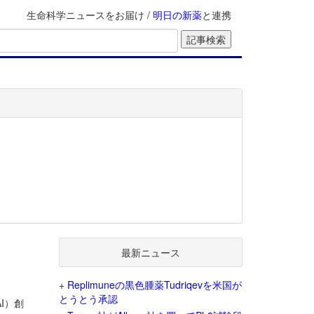
生命科学ニュースをお届け /
明日の新薬
と連携
最新ニュース
+
Replimuneの黒色腫薬Tudriqevを米国が
とうとう承認
I）創