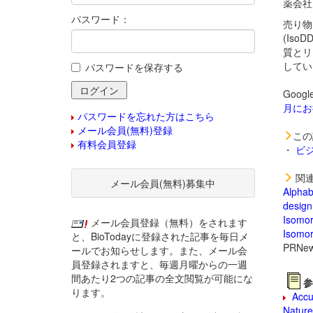
薬会社I
パスワード：
売り物に
(Iso
質とリ
してい
パスワードを保存する
Goog
月にお
パスワードを忘れた方はこちら
メール会員(無料)登録
この
有料会員登録
・
ビ
関連
メール会員(無料)募集中
Alphab
design
Isomor
メール会員登録（無料）をされます
Isomor
と、BioTodayに登録された記事を毎日メ
PRNew
ールでお知らせします。また、メール会
員登録されますと、毎週月曜からの一週
間あたり2つの記事の全文閲覧が可能にな
参
ります。
Accur
Nature