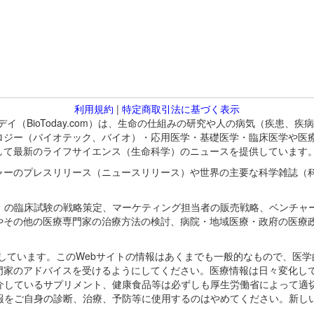
利用規約
|
特定商取引法に基づく表示
バイオトゥデイ（BioToday.com）は、生命の仕組みの研究や人の病気（
ロジー（バイオテック、バイオ）・応用医学・基礎医学・臨床医学や医
して最新のライフサイエンス（生命科学）のニュースを提供しています
ャーのプレスリリース（ニュースリリース）や世界の主要な科学雑誌（
A）の臨床試験の戦略策定、マーケティング担当者の販売戦略、ベンチャ
やその他の医療専門家の治療方法の検討、病院・地域医療・政府の医療
omが保有しています。このWebサイトの情報はあくまでも一般的なもので、
門家のアドバイスを受けるようにしてください。医療情報は日々変化して
紹介しているサプリメント、健康食品等は必ずしも厚生労働省によって適
情報をご自身の診断、治療、予防等に使用するのはやめてください。新し