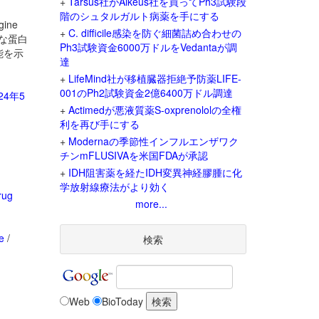
+
Tarsus社がAlkeus社を買ってPh3試験段
階のシュタルガルト病薬を手にする
ine
+
C. difficile感染を防ぐ細菌詰め合わせの
難な蛋白
Ph3試験資金6000万ドルをVedantaが調
能を示
達
+
LifeMind社が移植臓器拒絶予防薬LIFE-
001のPh2試験資金2億6400万ドル調達
24年5
+
Actimedが悪液質薬S-oxprenololの全権
利を再び手にする
+
Modernaの季節性インフルエンザワク
チンmFLUSIVAを米国FDAが承認
+
IDH阻害薬を経たIDH変異神経膠腫に化
学放射線療法がより効く
rug
more...
ne
/
検索
Web
BioToday