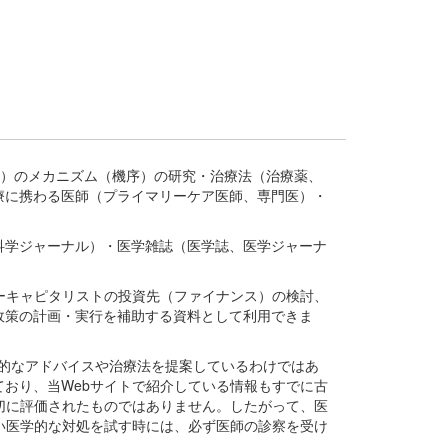
疾患、疾病）のメカニズム（機序）の研究・治療法（治療薬、
療に携わる医師（プライマリーケア医師、専門医）・
。
科学ジャーナル）・医学雑誌（医学誌、医学ジャーナ
ーキャピタリストの投資先（ファイナンス）の検討、
政策の計画・実行を補助する資料として利用できま
医学的なアドバイスや治療法を提案しているわけではあ
おり、当Webサイトで紹介している情報もすでに古
切に評価されたものではありません。したがって、医
い医学的な対処を試す時には、必ず医師の診察を受け