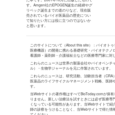
す。Amgen社のEPOGEN誕生の経緯やグ
リベック誕生までの道のりなど、現在販
売されているバイオ医薬品の歴史につい
て知りたい方には役に立つのではないか
と思います。
このサイトについて（About this site）：
医療機器）の開発に携わる基礎研究・バイオテクノ
看護師・薬剤師・介護福祉士などの医療専門家に対
これらのニュースは世界の製薬会社やバイオベンチ
ル）・生物学ジャーナルを元に作製されています。
これらのニュースは、研究活動、治験担当者（CR
医薬品のライフサイクルマネージメント戦略、医師
す。
当Webサイトの著作権はすべてBioToday.c
りません。新しい治療法を試すときには必ず医療専
くなっている可能性があります。当Webサイトで
師の診察をうけることなく、当Webサイトで得た
てください。