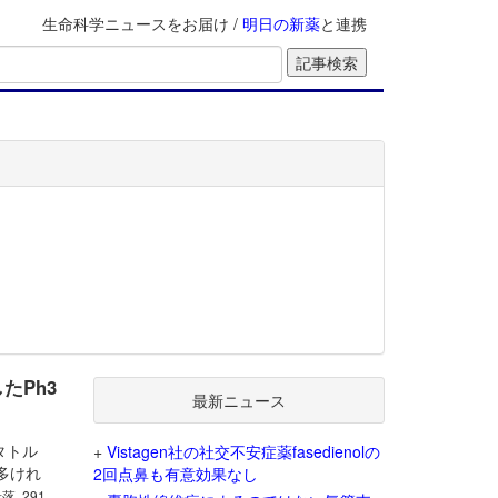
生命科学ニュースをお届け /
明日の新薬
と連携
したPh3
最新ニュース
レタトル
+
Vistagen社の社交不安症薬fasedienolの
多けれ
2回点鼻も有意効果なし
段落, 291