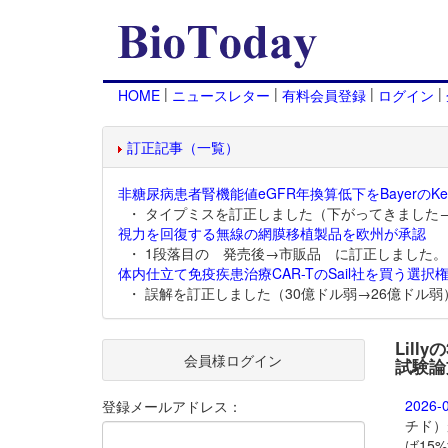
|
|
|
|
HOME
ニュースレター
有料会員登録
ログイン
訂正記事（一覧）
非糖尿病患者腎機能値eGFR年換算低下をBayerのKer
・ タイプミスを訂正しました（下がってきました
視力を回復する無線の網膜移植製品を欧州が承認
・ 1段落目の 発売後→市販品 に訂正しました。
体内仕立て免疫疾患治療CAR-TのSail社を買う選択権
・ 誤解を訂正しました（30億ドル弱→26億ドル弱
Lill
会員様ログイン
試験論
2026-
登録メールアドレス：
チド）
ば15