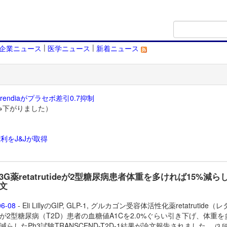
|
|
企業ニュース
医学ニュース
新着ニュース
endiaがプラセボ差引0.7抑制
→下がりました）
利をJ&Jが取得
）
yの3G薬retatrutideが2型糖尿病患者体重を多ければ15%減ら
文
06-08
- Eli LillyのGIP, GLP-1, グルカゴン受容体活性化薬
retatrutide（
が2型糖尿病（T2D）患者の血糖値A1Cを2.0%ぐらい引き下げ、体重を
%減らしたPh3試験TRANSCEND-T2D-1結果が論文報告されました。
(3 