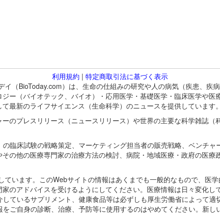
利用規約
|
特定商取引法に基づく表示
バイオトゥデイ（BioToday.com）は、生命の仕組みの研究や人の病気（
ロジー（バイオテック、バイオ）・応用医学・基礎医学・臨床医学や医
して最新のライフサイエンス（生命科学）のニュースを提供しています
ャーのプレスリリース（ニュースリリース）や世界の主要な科学雑誌（
A）の臨床試験の戦略策定、マーケティング担当者の販売戦略、ベンチャ
やその他の医療専門家の治療方法の検討、病院・地域医療・政府の医療
omが保有しています。このWebサイトの情報はあくまでも一般的なもので、
門家のアドバイスを受けるようにしてください。医療情報は日々変化して
紹介しているサプリメント、健康食品等は必ずしも厚生労働省によって適
情報をご自身の診断、治療、予防等に使用するのはやめてください。新し