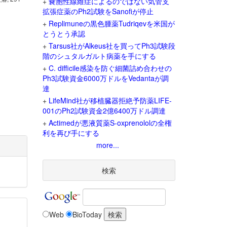
+
嚢胞性線維症によるのではない気管支
拡張症薬のPh2試験をSanofiが停止
+
Replimuneの黒色腫薬Tudriqevを米国が
とうとう承認
+
Tarsus社がAlkeus社を買ってPh3試験段
階のシュタルガルト病薬を手にする
+
C. difficile感染を防ぐ細菌詰め合わせの
Ph3試験資金6000万ドルをVedantaが調
達
+
LifeMind社が移植臓器拒絶予防薬LIFE-
001のPh2試験資金2億6400万ドル調達
+
Actimedが悪液質薬S-oxprenololの全権
利を再び手にする
more...
検索
Web
BioToday