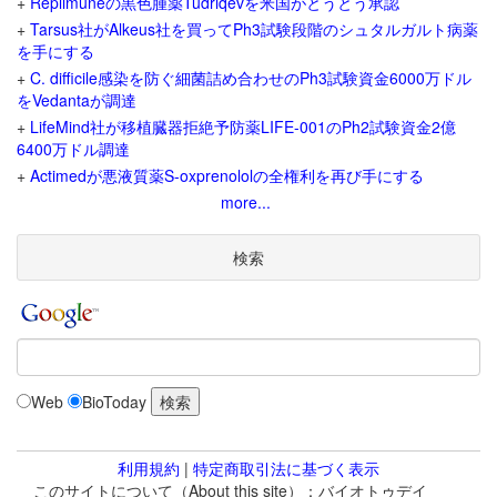
+
Replimuneの黒色腫薬Tudriqevを米国がとうとう承認
+
Tarsus社がAlkeus社を買ってPh3試験段階のシュタルガルト病薬
を手にする
+
C. difficile感染を防ぐ細菌詰め合わせのPh3試験資金6000万ドル
をVedantaが調達
+
LifeMind社が移植臓器拒絶予防薬LIFE-001のPh2試験資金2億
6400万ドル調達
+
Actimedが悪液質薬S-oxprenololの全権利を再び手にする
more...
検索
Web
BioToday
利用規約
|
特定商取引法に基づく表示
このサイトについて（About this site）：バイオトゥデイ