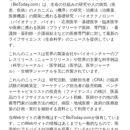
（BioToday.com）は、生命の仕組みの研究や人の病気（疾
患、疾病）のメカニズム（機序）の研究・治療法（治療薬、
医療機器）の開発に携わる基礎研究・バイオテクノロジー
（バイオテック、バイオ）・応用医学・基礎医学・臨床医学
や医療に携わる医師（プライマリーケア医師、専門医）・看
護師・薬剤師・介護福祉士などの医療専門家に対して最新の
ライフサイエンス（生命科学）のニュースを提供していま
す。
これらのニュースは世界の製薬会社やバイオベンチャーのプ
レスリリース（ニュースリリース）や世界の主要な科学雑誌
（科学ジャーナル）・医学雑誌（医学誌、医学ジャーナ
ル）・生物学ジャーナルを元に作製されています。
これらのニュースは、研究活動、治験担当者（CRA）の臨床
試験の戦略策定、マーケティング担当者の販売戦略、ベンチ
ャーキャピタリストの投資先（ファイナンス）の検討、医薬
品のライフサイクルマネージメント戦略、医師やその他の医
療専門家の治療方法の検討、病院・地域医療・政府の医療政
策の計画・実行を補助する資料として利用できます。
当Webサイトの著作権はすべてBioToday.comが保有していま
す。このWebサイトの情報はあくまでも一般的なもので、医
学的なアドバイスや治療法を提案しているわけではありませ