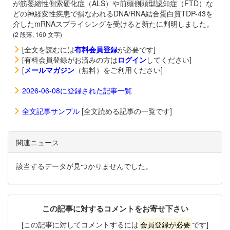
が筋萎縮性側索硬化症（ALS）や前頭側頭型認知症（FTD）な
どの神経変性疾患で損なわれるDNA/RNA結合蛋白質TDP-43を
介したmRNAスプライシングを受けると新たに判明しました。
(2 段落, 160 文字)
[全文を読むには
有料会員登録
が必要です]
[有料会員登録がお済みの方は
ログイン
してください]
[
メールマガジン
（無料）をご利用ください]
2026-06-08に登録された記事一覧
全文記事サンプル
[全文読める記事の一覧です]
関連ニュース
該当するデータが見つかりませんでした。
この記事に対するコメントをお寄せ下さい
[この記事に対してコメントするには
会員登録が必要
です]