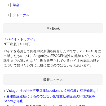
学会
ジャーナル
My Book
「バイオ・トゥデイ」
NTT出版 | 1600円
バイオを応用して開発中の新薬を紹介した本です。2001年10月に
出版したものです。Amgen社のEPOGEN誕生の経緯やグリベック
誕生までの道のりなど、現在販売されているバイオ医薬品の歴史
について知りたい方には役に立つのではないかと思います。
最新ニュース
+
Vistagen社の社交不安症薬fasedienolの2回点鼻も有意効果なし
+
嚢胞性線維症によるのではない気管支拡張症薬のPh2試験を
Sanofiが停止