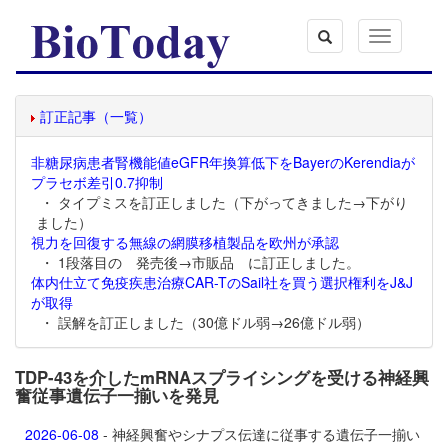
Toggle
navigation
訂正記事（一覧）
非糖尿病患者腎機能値eGFR年換算低下をBayerのKerendiaが
プラセボ差引0.7抑制
・ タイプミスを訂正しました（下がってきました→下がり
ました）
視力を回復する無線の網膜移植製品を欧州が承認
・ 1段落目の 発売後→市販品 に訂正しました。
体内仕立て免疫疾患治療CAR-TのSail社を買う選択権利をJ&J
が取得
・ 誤解を訂正しました（30億ドル弱→26億ドル弱）
TDP-43を介したmRNAスプライシングを受ける神経興
奮従事遺伝子一揃いを発見
2026-06-08
- 神経興奮やシナプス伝達に従事する遺伝子一揃い