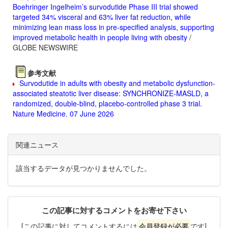
Boehringer Ingelheim’s survodutide Phase III trial showed
targeted 34% visceral and 63% liver fat reduction, while
minimizing lean mass loss in pre-specified analysis, supporting
improved metabolic health in people living with obesity
/
GLOBE NEWSWIRE
参考文献
Survodutide in adults with obesity and metabolic dysfunction-
associated steatotic liver disease: SYNCHRONIZE-MASLD, a
randomized, double-blind, placebo-controlled phase 3 trial.
Nature Medicine. 07 June 2026
関連ニュース
該当するデータが見つかりませんでした。
この記事に対するコメントをお寄せ下さい
[この記事に対してコメントするには
会員登録が必要
です]