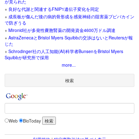
が見られた
+
良好な代謝と関連するFNIP1遺伝子変化を同定
+
成長板が傷んだ後の病的骨形成を感覚神経の阻害薬ブピバカイン
で防ぎうる
+
Mironid社が多発性嚢胞腎薬の開発資金4600万ドル調達
+
AstraZenecaとBristol Myers Squibbの交渉はないとReutersが報
じた
+
Schrodinger社の人工知能(AI)科学者BunsenをBristol Myers
Squibbが研究所で採用
more...
検索
Web
BioToday