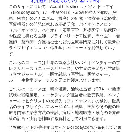
利用規約
|
特定商取引法に基づく表示
このサイトについて（About this site）：バイオトゥデイ
（BioToday.com）は、生命の仕組みの研究や人の病気（疾
患、疾病）のメカニズム（機序）の研究・治療法（治療薬、
医療機器）の開発に携わる基礎研究・バイオテクノロジー
（バイオテック、バイオ）・応用医学・基礎医学・臨床医学
や医療に携わる医師（プライマリーケア医師、専門医）・看
護師・薬剤師・介護福祉士などの医療専門家に対して最新の
ライフサイエンス（生命科学）のニュースを提供していま
す。
これらのニュースは世界の製薬会社やバイオベンチャーのプ
レスリリース（ニュースリリース）や世界の主要な科学雑誌
（科学ジャーナル）・医学雑誌（医学誌、医学ジャーナ
ル）・生物学ジャーナルを元に作製されています。
これらのニュースは、研究活動、治験担当者（CRA）の臨床
試験の戦略策定、マーケティング担当者の販売戦略、ベンチ
ャーキャピタリストの投資先（ファイナンス）の検討、医薬
品のライフサイクルマネージメント戦略、医師やその他の医
療専門家の治療方法の検討、病院・地域医療・政府の医療政
策の計画・実行を補助する資料として利用できます。
当Webサイトの著作権はすべてBioToday.comが保有していま