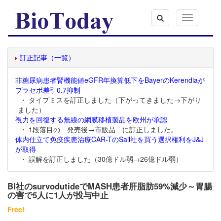
Toggle
navigation
訂正記事（一覧）
非糖尿病患者腎機能値eGFR年換算低下をBayerのKerendiaが
プラセボ差引0.7抑制
・ タイプミスを訂正しました（下がってきました→下がり
ました）
視力を回復する無線の網膜移植製品を欧州が承認
・ 1段落目の 発売後→市販品 に訂正しました。
体内仕立て免疫疾患治療CAR-TのSail社を買う選択権利をJ&J
が取得
・ 誤解を訂正しました（30億ドル弱→26億ドル弱）
BI社のsurvodutideでMASH患者肝脂肪59%減少～胃腸
の害で5人に1人が投与中止
Free!