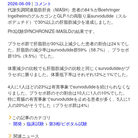
2026-06-09
|
コメント
代謝失調関連脂肪肝炎（MASH）患者の84％がBoehringer
IngelheimのグルカゴンとGLP-1の両取り薬
survodutide（スル
ボデュチド）で30%以上の肝脂肪減少を達成しました。
Ph3試験SYNCHRONIZE-MASLDの結果です。
プラセボ群で肝脂肪が30%以上減少した患者の割合は24％でし
た。肝脂肪の減少率は
survodutide群59%（58.7%）、プラセボ
群10%（9.5%）でした。
体重減少の比較でも肝脂肪減少の比較と同じく
survodutideがプ
ラセボに勝りました。体重低下率はそれぞれ12%と1%でした。
4人に1人ほどの23%は有害事象で
survodutideを続けられなくな
りました。プラセボ群のその割合は10人に1人の10%でした。
特に胃腸の有害事象で
survodutideを止める患者が多く、5人に1
人の20%がそうでした（プラセボ群は4%）
この記事のカテゴリ
・
開発
>
臨床試験
>
第3相/ピボタル試験
関連ニュース