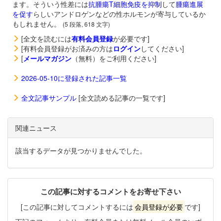
ます。そういう性差には
抗腫瘍T細胞免疫を抑制
して
腫瘍進展
を促す
らしいアンドロゲンなどの性ホルモンが寄与しているか
もしれません。
(5 段落, 618 文字)
[全文を読むには
有料会員登録
が必要です]
[有料会員登録がお済みの方は
ログイン
してください]
[
メールマガジン
（無料）をご利用ください]
2026-05-10に登録された記事一覧
全文記事サンプル
[全文読める記事の一覧です]
関連ニュース
該当するデータが見つかりませんでした。
この記事に対するコメントをお寄せ下さい
[この記事に対してコメントするには
会員登録が必要
です]