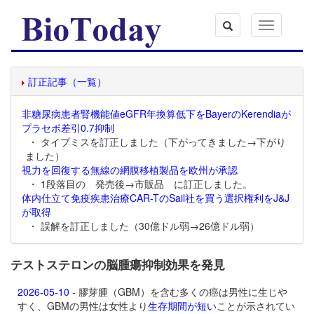
Toggle
navigation
訂正記事（一覧）
非糖尿病患者腎機能値eGFR年換算低下をBayerのKerendiaが
プラセボ差引0.7抑制
・ タイプミスを訂正しました（下がってきました→下がり
ました）
視力を回復する無線の網膜移植製品を欧州が承認
・ 1段落目の 発売後→市販品 に訂正しました。
体内仕立て免疫疾患治療CAR-TのSail社を買う選択権利をJ&J
が取得
・ 誤解を訂正しました（30億ドル弱→26億ドル弱）
テストステロンの脳腫瘍抑制効果を発見
2026-05-10
- 膠芽腫（GBM）を含む多くの癌は男性に生じや
すく、GBMの男性は女性より
生存期間が短い
ことが示されてい