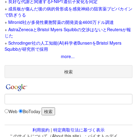
+
良好な代謝と関連するFNIP1遺伝子変化を同定
+
成長板が傷んだ後の病的骨形成を感覚神経の阻害薬ブピバカイン
で防ぎうる
+
Mironid社が多発性嚢胞腎薬の開発資金4600万ドル調達
+
AstraZenecaとBristol Myers Squibbの交渉はないとReutersが報
じた
+
Schrodinger社の人工知能(AI)科学者BunsenをBristol Myers
Squibbが研究所で採用
more...
検索
Web
BioToday
利用規約
|
特定商取引法に基づく表示
このサイトについて（About this site）：バイオトゥデイ