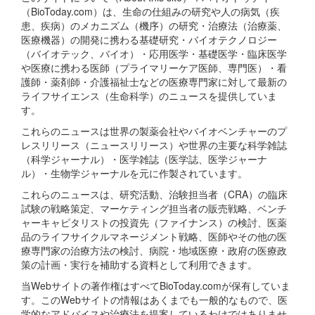
（BioToday.com）は、生命の仕組みの研究や人の病気（疾
患、疾病）のメカニズム（機序）の研究・治療法（治療薬、
医療機器）の開発に携わる基礎研究・バイオテクノロジー
（バイオテック、バイオ）・応用医学・基礎医学・臨床医学
や医療に携わる医師（プライマリーケア医師、専門医）・看
護師・薬剤師・介護福祉士などの医療専門家に対して最新の
ライフサイエンス（生命科学）のニュースを提供していま
す。
これらのニュースは世界の製薬会社やバイオベンチャーのプ
レスリリース（ニュースリリース）や世界の主要な科学雑誌
（科学ジャーナル）・医学雑誌（医学誌、医学ジャーナ
ル）・生物学ジャーナルを元に作製されています。
これらのニュースは、研究活動、治験担当者（CRA）の臨床
試験の戦略策定、マーケティング担当者の販売戦略、ベンチ
ャーキャピタリストの投資先（ファイナンス）の検討、医薬
品のライフサイクルマネージメント戦略、医師やその他の医
療専門家の治療方法の検討、病院・地域医療・政府の医療政
策の計画・実行を補助する資料として利用できます。
当Webサイトの著作権はすべてBioToday.comが保有していま
す。このWebサイトの情報はあくまでも一般的なもので、医
学的なアドバイスや治療法を提案しているわけではありませ