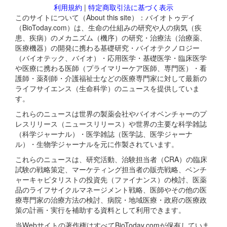
利用規約
|
特定商取引法に基づく表示
このサイトについて（About this site）：バイオトゥデイ
（BioToday.com）は、生命の仕組みの研究や人の病気（疾
患、疾病）のメカニズム（機序）の研究・治療法（治療薬、
医療機器）の開発に携わる基礎研究・バイオテクノロジー
（バイオテック、バイオ）・応用医学・基礎医学・臨床医学
や医療に携わる医師（プライマリーケア医師、専門医）・看
護師・薬剤師・介護福祉士などの医療専門家に対して最新の
ライフサイエンス（生命科学）のニュースを提供していま
す。
これらのニュースは世界の製薬会社やバイオベンチャーのプ
レスリリース（ニュースリリース）や世界の主要な科学雑誌
（科学ジャーナル）・医学雑誌（医学誌、医学ジャーナ
ル）・生物学ジャーナルを元に作製されています。
これらのニュースは、研究活動、治験担当者（CRA）の臨床
試験の戦略策定、マーケティング担当者の販売戦略、ベンチ
ャーキャピタリストの投資先（ファイナンス）の検討、医薬
品のライフサイクルマネージメント戦略、医師やその他の医
療専門家の治療方法の検討、病院・地域医療・政府の医療政
策の計画・実行を補助する資料として利用できます。
当Webサイトの著作権はすべてBioToday.comが保有していま