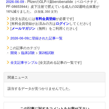
2026-06-09
- PfizerのGLP-1薬
berobenatide（ベロベナチド、
PF-08653944）皮下注射で肥えている成人の32週時点体重が
16%減りました。
(3 段落, 350 文字)
[全文を読むには
有料会員登録
が必要です]
[有料会員登録がお済みの方は
ログイン
してください]
[
メールマガジン
（無料）をご利用ください]
2026-06-09に登録された記事一覧
この記事のカテゴリ
・
開発
>
臨床試験
>
第2相試験
全文記事サンプル
[全文読める記事の一覧です]
関連ニュース
該当するデータが見つかりませんでした。
この記事に対するコメントをお寄せ下さい