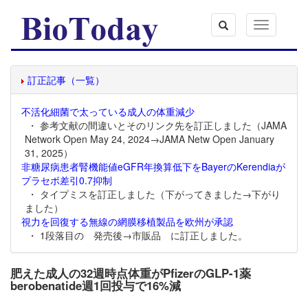
Toggle
navigation
訂正記事（一覧）
不活化細菌で太っている成人の体重減少
・ 参考文献の間違いとそのリンク先を訂正しました（JAMA
Network Open May 24, 2024→JAMA Netw Open January
31, 2025）
非糖尿病患者腎機能値eGFR年換算低下をBayerのKerendiaが
プラセボ差引0.7抑制
・ タイプミスを訂正しました（下がってきました→下がり
ました）
視力を回復する無線の網膜移植製品を欧州が承認
・ 1段落目の 発売後→市販品 に訂正しました。
肥えた成人の32週時点体重がPfizerのGLP-1薬
berobenatide週1回投与で16%減