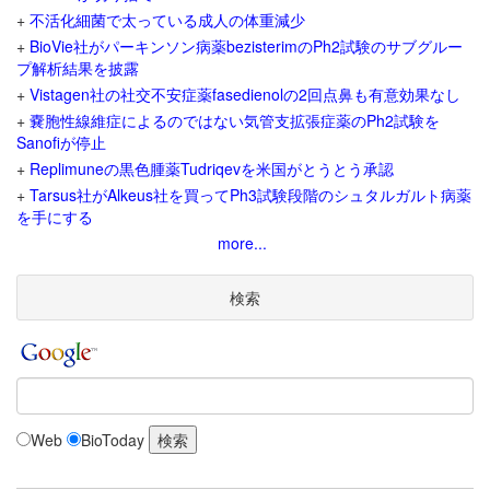
+
不活化細菌で太っている成人の体重減少
+
BioVie社がパーキンソン病薬bezisterimのPh2試験のサブグルー
プ解析結果を披露
+
Vistagen社の社交不安症薬fasedienolの2回点鼻も有意効果なし
+
嚢胞性線維症によるのではない気管支拡張症薬のPh2試験を
Sanofiが停止
+
Replimuneの黒色腫薬Tudriqevを米国がとうとう承認
+
Tarsus社がAlkeus社を買ってPh3試験段階のシュタルガルト病薬
を手にする
more...
検索
Web
BioToday