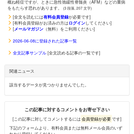
概ね軽症ですが、ときに急性弛緩性脊髄炎（AFM）などの重病
をもたらす恐れがあります。
(3 段落, 207 文字)
[全文を読むには
有料会員登録
が必要です]
[有料会員登録がお済みの方は
ログイン
してください]
[
メールマガジン
（無料）をご利用ください]
2026-06-08に登録された記事一覧
全文記事サンプル
[全文読める記事の一覧です]
関連ニュース
該当するデータが見つかりませんでした。
この記事に対するコメントをお寄せ下さい
[この記事に対してコメントするには
会員登録が必要
です]
下記のフォームより、有料会員または無料メール会員のいず
れかに登録してください。