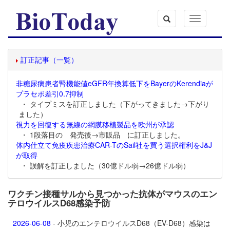
Toggle
navigation
訂正記事（一覧）
非糖尿病患者腎機能値eGFR年換算低下をBayerのKerendiaが
プラセボ差引0.7抑制
・ タイプミスを訂正しました（下がってきました→下がり
ました）
視力を回復する無線の網膜移植製品を欧州が承認
・ 1段落目の 発売後→市販品 に訂正しました。
体内仕立て免疫疾患治療CAR-TのSail社を買う選択権利をJ&J
が取得
・ 誤解を訂正しました（30億ドル弱→26億ドル弱）
ワクチン接種サルから見つかった抗体がマウスのエン
テロウイルスD68感染予防
2026-06-08
- 小児のエンテロウイルスD68（EV-D68）感染は