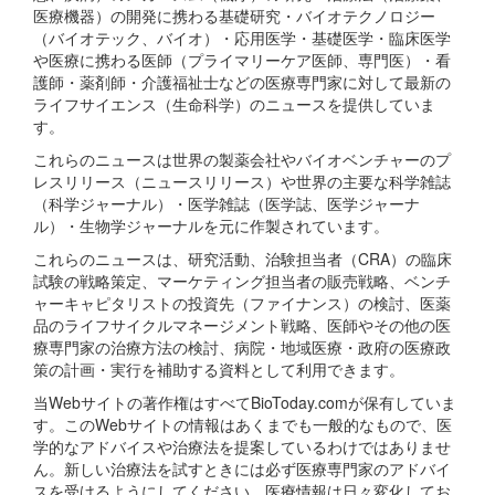
医療機器）の開発に携わる基礎研究・バイオテクノロジー
（バイオテック、バイオ）・応用医学・基礎医学・臨床医学
や医療に携わる医師（プライマリーケア医師、専門医）・看
護師・薬剤師・介護福祉士などの医療専門家に対して最新の
ライフサイエンス（生命科学）のニュースを提供していま
す。
これらのニュースは世界の製薬会社やバイオベンチャーのプ
レスリリース（ニュースリリース）や世界の主要な科学雑誌
（科学ジャーナル）・医学雑誌（医学誌、医学ジャーナ
ル）・生物学ジャーナルを元に作製されています。
これらのニュースは、研究活動、治験担当者（CRA）の臨床
試験の戦略策定、マーケティング担当者の販売戦略、ベンチ
ャーキャピタリストの投資先（ファイナンス）の検討、医薬
品のライフサイクルマネージメント戦略、医師やその他の医
療専門家の治療方法の検討、病院・地域医療・政府の医療政
策の計画・実行を補助する資料として利用できます。
当Webサイトの著作権はすべてBioToday.comが保有していま
す。このWebサイトの情報はあくまでも一般的なもので、医
学的なアドバイスや治療法を提案しているわけではありませ
ん。新しい治療法を試すときには必ず医療専門家のアドバイ
スを受けるようにしてください。医療情報は日々変化してお