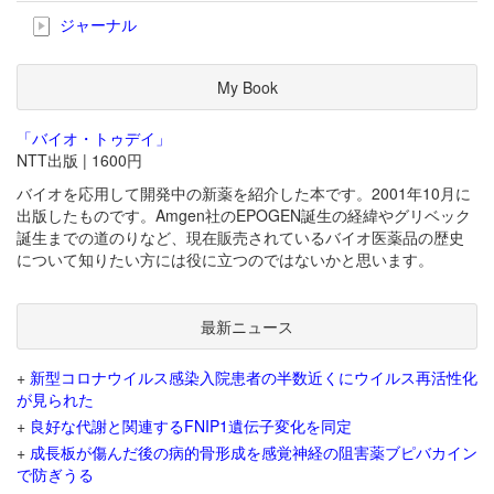
ジャーナル
My Book
「バイオ・トゥデイ」
NTT出版 | 1600円
バイオを応用して開発中の新薬を紹介した本です。2001年10月に
出版したものです。Amgen社のEPOGEN誕生の経緯やグリベック
誕生までの道のりなど、現在販売されているバイオ医薬品の歴史
について知りたい方には役に立つのではないかと思います。
最新ニュース
+
新型コロナウイルス感染入院患者の半数近くにウイルス再活性化
が見られた
+
良好な代謝と関連するFNIP1遺伝子変化を同定
+
成長板が傷んだ後の病的骨形成を感覚神経の阻害薬ブピバカイン
で防ぎうる