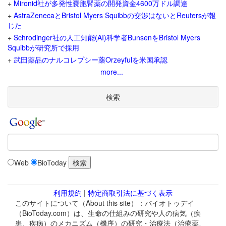
+
Mironid社が多発性嚢胞腎薬の開発資金4600万ドル調達
+
AstraZenecaとBristol Myers Squibbの交渉はないとReutersが報
じた
+
Schrodinger社の人工知能(AI)科学者BunsenをBristol Myers
Squibbが研究所で採用
+
武田薬品のナルコレプシー薬Orzeyfulを米国承認
more...
検索
Web
BioToday
利用規約
|
特定商取引法に基づく表示
このサイトについて（About this site）：バイオトゥデイ
（BioToday.com）は、生命の仕組みの研究や人の病気（疾
患、疾病）のメカニズム（機序）の研究・治療法（治療薬、