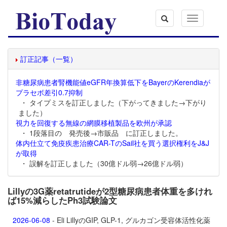
Toggle
navigation
訂正記事（一覧）
非糖尿病患者腎機能値eGFR年換算低下をBayerのKerendiaが
プラセボ差引0.7抑制
・ タイプミスを訂正しました（下がってきました→下がり
ました）
視力を回復する無線の網膜移植製品を欧州が承認
・ 1段落目の 発売後→市販品 に訂正しました。
体内仕立て免疫疾患治療CAR-TのSail社を買う選択権利をJ&J
が取得
・ 誤解を訂正しました（30億ドル弱→26億ドル弱）
Lillyの3G薬retatrutideが2型糖尿病患者体重を多けれ
ば15%減らしたPh3試験論文
2026-06-08
- Eli LillyのGIP, GLP-1, グルカゴン受容体活性化薬