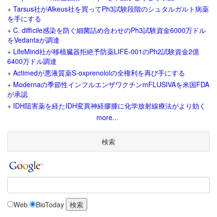
+
Tarsus社がAlkeus社を買ってPh3試験段階のシュタルガルト病薬
を手にする
+
C. difficile感染を防ぐ細菌詰め合わせのPh3試験資金6000万ドル
をVedantaが調達
+
LifeMind社が移植臓器拒絶予防薬LIFE-001のPh2試験資金2億
6400万ドル調達
+
Actimedが悪液質薬S-oxprenololの全権利を再び手にする
+
Modernaの季節性インフルエンザワクチンmFLUSIVAを米国FDA
が承認
+
IDH阻害薬を経たIDH変異神経膠腫に化学放射線療法がより効く
more...
検索
Web
BioToday