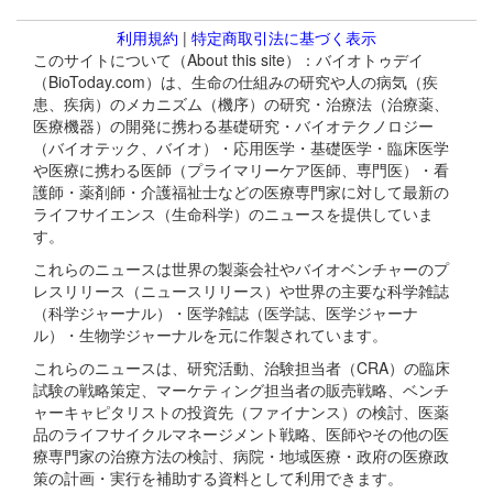
利用規約
|
特定商取引法に基づく表示
このサイトについて（About this site）：バイオトゥデイ
（BioToday.com）は、生命の仕組みの研究や人の病気（疾
患、疾病）のメカニズム（機序）の研究・治療法（治療薬、
医療機器）の開発に携わる基礎研究・バイオテクノロジー
（バイオテック、バイオ）・応用医学・基礎医学・臨床医学
や医療に携わる医師（プライマリーケア医師、専門医）・看
護師・薬剤師・介護福祉士などの医療専門家に対して最新の
ライフサイエンス（生命科学）のニュースを提供していま
す。
これらのニュースは世界の製薬会社やバイオベンチャーのプ
レスリリース（ニュースリリース）や世界の主要な科学雑誌
（科学ジャーナル）・医学雑誌（医学誌、医学ジャーナ
ル）・生物学ジャーナルを元に作製されています。
これらのニュースは、研究活動、治験担当者（CRA）の臨床
試験の戦略策定、マーケティング担当者の販売戦略、ベンチ
ャーキャピタリストの投資先（ファイナンス）の検討、医薬
品のライフサイクルマネージメント戦略、医師やその他の医
療専門家の治療方法の検討、病院・地域医療・政府の医療政
策の計画・実行を補助する資料として利用できます。