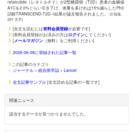
retatrutide（レタトルチド）が2型糖尿病（T2D）患者の血糖値
A1Cを2.0%ぐらい引き下げ、体重を多ければ15%減らしたPh3
試験TRANSCEND-T2D-1結果が論文報告されました。
(3 段落,
291 文字)
[全文を読むには
有料会員登録
が必要です]
[有料会員登録がお済みの方は
ログイン
してください]
[
メールマガジン
（無料）をご利用ください]
2026-06-08に登録された記事一覧
この記事のカテゴリ
・
ジャーナル
>
総合医学誌
>
Lancet
全文記事サンプル
[全文読める記事の一覧です]
関連ニュース
該当するデータが見つかりませんでした。