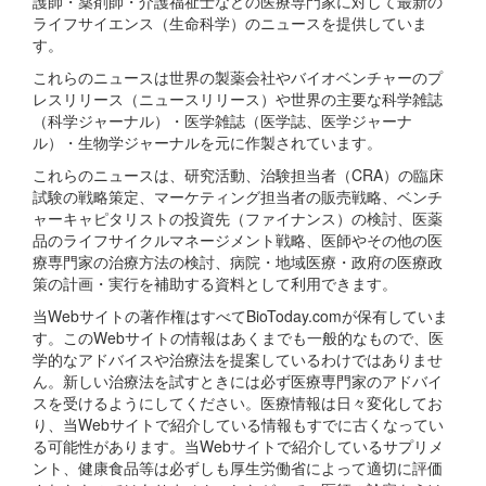
護師・薬剤師・介護福祉士などの医療専門家に対して最新の
ライフサイエンス（生命科学）のニュースを提供していま
す。
これらのニュースは世界の製薬会社やバイオベンチャーのプ
レスリリース（ニュースリリース）や世界の主要な科学雑誌
（科学ジャーナル）・医学雑誌（医学誌、医学ジャーナ
ル）・生物学ジャーナルを元に作製されています。
これらのニュースは、研究活動、治験担当者（CRA）の臨床
試験の戦略策定、マーケティング担当者の販売戦略、ベンチ
ャーキャピタリストの投資先（ファイナンス）の検討、医薬
品のライフサイクルマネージメント戦略、医師やその他の医
療専門家の治療方法の検討、病院・地域医療・政府の医療政
策の計画・実行を補助する資料として利用できます。
当Webサイトの著作権はすべてBioToday.comが保有していま
す。このWebサイトの情報はあくまでも一般的なもので、医
学的なアドバイスや治療法を提案しているわけではありませ
ん。新しい治療法を試すときには必ず医療専門家のアドバイ
スを受けるようにしてください。医療情報は日々変化してお
り、当Webサイトで紹介している情報もすでに古くなってい
る可能性があります。当Webサイトで紹介しているサプリメ
ント、健康食品等は必ずしも厚生労働省によって適切に評価