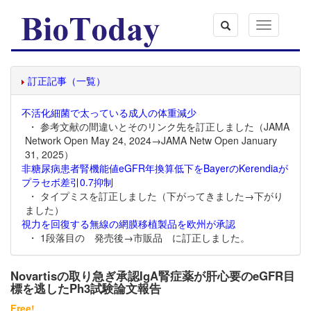
Toggle
navigation
訂正記事（一覧）
不活化細菌で太っている成人の体重減少
・ 参考文献の間違いとそのリンク先を訂正しました（JAMA
Network Open May 24, 2024→JAMA Netw Open January
31, 2025）
非糖尿病患者腎機能値eGFR年換算低下をBayerのKerendiaが
プラセボ差引0.7抑制
・ タイプミスを訂正しました（下がってきました→下がり
ました）
視力を回復する無線の網膜移植製品を欧州が承認
・ 1段落目の 発売後→市販品 に訂正しました。
Novartisの取り急ぎ承認IgA腎症薬が肝心要のeGFR目
標を逃したPh3試験論文報告
Free!