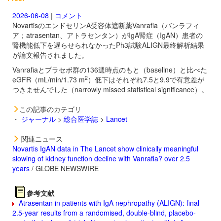
2026-06-08
|
コメント
NovartisのエンドセリンA受容体遮断薬
Vanrafia（バンラフィ
ア；atrasentan、アトラセンタン）がIgA腎症（IgAN）患者の
腎機能低下を遅らせられなかったPh3試験ALIGN最終解析結果
が論文報告されました。
Vanrafiaとプラセボ群の136週時点のもと（baseline）と比べた
2
eGFR（mL/min/1.73 m
）低下はそれぞれ7.5と9.9で有意差が
つきませんでした（narrowly missed statistical significance）。
この記事のカテゴリ
・
ジャーナル
>
総合医学誌
>
Lancet
関連ニュース
Novartis IgAN data in The Lancet show clinically meaningful
slowing of kidney function decline with Vanrafia? over 2.5
years
/ GLOBE NEWSWIRE
参考文献
Atrasentan in patients with IgA nephropathy (ALIGN): final
2.5-year results from a randomised, double-blind, placebo-