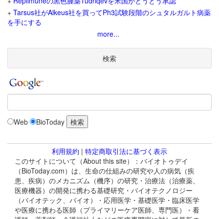
+
Replimuneの黒色腫薬Tudriqevを米国がとうとう承認
+
Tarsus社がAlkeus社を買ってPh3試験段階のシュタルガルト病薬
を手にする
more...
検索
Web
BioToday
利用規約
|
特定商取引法に基づく表示
このサイトについて（About this site）：バイオトゥデイ
（BioToday.com）は、生命の仕組みの研究や人の病気（疾
患、疾病）のメカニズム（機序）の研究・治療法（治療薬、
医療機器）の開発に携わる基礎研究・バイオテクノロジー
（バイオテック、バイオ）・応用医学・基礎医学・臨床医学
や医療に携わる医師（プライマリーケア医師、専門医）・看