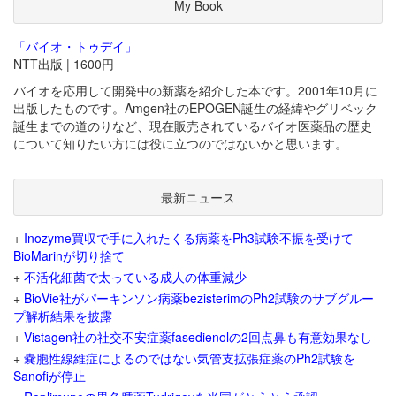
My Book
「バイオ・トゥデイ」
NTT出版 | 1600円
バイオを応用して開発中の新薬を紹介した本です。2001年10月に
出版したものです。Amgen社のEPOGEN誕生の経緯やグリベック
誕生までの道のりなど、現在販売されているバイオ医薬品の歴史
について知りたい方には役に立つのではないかと思います。
最新ニュース
+
Inozyme買収で手に入れたくる病薬をPh3試験不振を受けて
BioMarinが切り捨て
+
不活化細菌で太っている成人の体重減少
+
BioVie社がパーキンソン病薬bezisterimのPh2試験のサブグルー
プ解析結果を披露
+
Vistagen社の社交不安症薬fasedienolの2回点鼻も有意効果なし
+
嚢胞性線維症によるのではない気管支拡張症薬のPh2試験を
Sanofiが停止